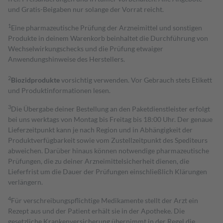
und Gratis-Beigaben nur solange der Vorrat reicht.
1
Eine pharmazeutische Prüfung der Arzneimittel und sonstigen
Produkte in deinem Warenkorb beinhaltet die Durchführung von
Wechselwirkungschecks und die Prüfung etwaiger
Anwendungshinweise des Herstellers.
2
Biozidprodukte
vorsichtig verwenden. Vor Gebrauch stets Etikett
und Produktinformationen lesen.
3
Die Übergabe deiner Bestellung an den Paketdienstleister erfolgt
bei uns werktags von Montag bis Freitag bis 18:00 Uhr. Der genaue
Lieferzeitpunkt kann je nach Region und in Abhängigkeit der
Produktverfügbarkeit sowie vom Zustellzeitpunkt des Spediteurs
abweichen. Darüber hinaus können notwendige pharmazeutische
Prüfungen, die zu deiner Arzneimittelsicherheit dienen, die
Lieferfrist um die Dauer der Prüfungen einschließlich Klärungen
verlängern.
4
Für verschreibungspflichtige Medikamente stellt der Arzt ein
Rezept aus und der Patient erhält sie in der Apotheke. Die
gesetzliche Krankenversicherung übernimmt in der Regel die