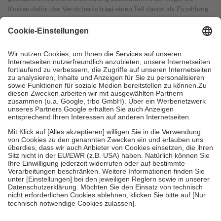
Kosten dafür, der Versicherte trägt einen Teil davon als Zuzahlung
mit.
Grundsätzlich leisten Mitglieder Zuzahlungen in Höhe von zehn
Prozent des Abgabepreises,
mindestens
jedoch
fünf Euro
und
höchstens zehn Euro.
Es sind jedoch nie mehr als die tatsächlichen
Kosten der Leistung zu entrichten.
Diese Regeln gelten grundsätzlich auch für Online-Apotheken.
Bei Heilmitteln und häuslicher Krankenpflege beträgt die
Zuzahlung zehn Prozent der Kosten sowie zehn Euro je
Verordnung.
Um das Engagement der Versicherten für ihre eigene Gesundheit zu
stärken und die besondere Stellung der Familie zu unterstützen,
fallen
keine Zuzahlungen
an bei:
• Kindern und Jugendlichen bis zum vollendeten 18. Lebensjahr
mit Ausnahme der Fahrkosten
• Untersuchungen zur Vorsorge und Früherkennung, die von der
GKV getragen werden
• empfohlenen Schutzimpfungen
• Harn- und Blutteststreifen
Wir nutzen Trusted Shops als unabhängigen Dienstleister für die