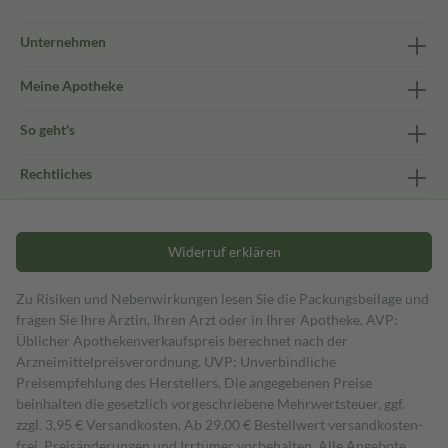
Unternehmen
Meine Apotheke
So geht's
Rechtliches
Widerruf erklären
Zu Risiken und Nebenwirkungen lesen Sie die Packungsbeilage und
fragen Sie Ihre Ärztin, Ihren Arzt oder in Ihrer Apotheke. AVP:
Üblicher Apothekenverkaufspreis berechnet nach der
Arzneimittelpreisverordnung. UVP: Unverbindliche
Preisempfehlung des Herstellers. Die angegebenen Preise
beinhalten die gesetzlich vorgeschriebene Mehrwertsteuer, ggf.
zzgl. 3,95 € Versandkosten. Ab 29,00 € Bestell­wert versand­kosten­
frei. Preisänderungen und Irrtümer vorbehalten. Alle Angebote