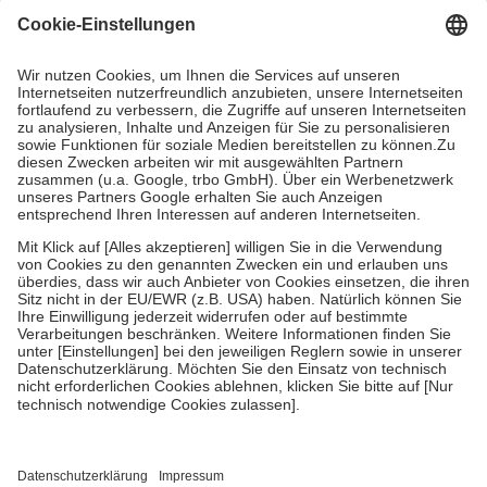
Grundsätzlich leisten Mitglieder Zuzahlungen in Höhe von zehn
Prozent des Abgabepreises,
mindestens
jedoch
fünf Euro
und
höchstens zehn Euro.
Es sind jedoch nie mehr als die tatsächlichen
Kosten der Leistung zu entrichten.
Diese Regeln gelten grundsätzlich auch für Online-Apotheken.
Bei Heilmitteln und häuslicher Krankenpflege beträgt die
Zuzahlung zehn Prozent der Kosten sowie zehn Euro je
Verordnung.
Um das Engagement der Versicherten für ihre eigene Gesundheit zu
stärken und die besondere Stellung der Familie zu unterstützen,
fallen
keine Zuzahlungen
an bei:
• Kindern und Jugendlichen bis zum vollendeten 18. Lebensjahr
mit Ausnahme der Fahrkosten
• Untersuchungen zur Vorsorge und Früherkennung, die von der
GKV getragen werden
• empfohlenen Schutzimpfungen
• Harn- und Blutteststreifen
Wir nutzen Trusted Shops als unabhängigen Dienstleister für die
Einholung von Bewertungen. Trusted Shops hat Maßnahmen
getroffen, um sicherzustellen, dass es sich um echte Bewertungen