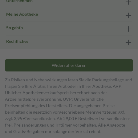
Unternehmen
Meine Apotheke
So geht's
Rechtliches
Widerruf erklären
Zu Risiken und Nebenwirkungen lesen Sie die Packungsbeilage und
fragen Sie Ihre Ärztin, Ihren Arzt oder in Ihrer Apotheke. AVP:
Üblicher Apothekenverkaufspreis berechnet nach der
Arzneimittelpreisverordnung. UVP: Unverbindliche
Preisempfehlung des Herstellers. Die angegebenen Preise
beinhalten die gesetzlich vorgeschriebene Mehrwertsteuer, ggf.
zzgl. 3,95 € Versandkosten. Ab 29,00 € Bestell­wert versand­kosten­
frei. Preisänderungen und Irrtümer vorbehalten. Alle Angebote
und Gratis-Beigaben nur solange der Vorrat reicht.