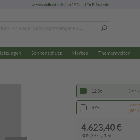
versandkostenfrei
ab 29 € und für E-Rezepte
letzungen
Sonnenschutz
Marken
Themenwelten
12 St
(385,28
Sparti
4 St
(362,64
4.623,40 €
385,28 € / 1 St