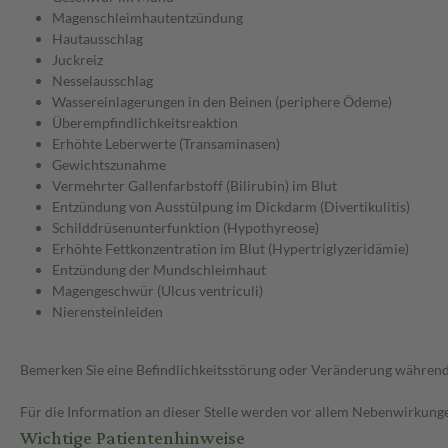
Magenschleimhautentzündung
Hautausschlag
Juckreiz
Nesselausschlag
Wassereinlagerungen in den Beinen (periphere Ödeme)
Überempfindlichkeitsreaktion
Erhöhte Leberwerte (Transaminasen)
Gewichtszunahme
Vermehrter Gallenfarbstoff (Bilirubin) im Blut
Entzündung von Ausstülpung im Dickdarm (Divertikulitis)
Schilddrüsenunterfunktion (Hypothyreose)
Erhöhte Fettkonzentration im Blut (Hypertriglyzeridämie)
Entzündung der Mundschleimhaut
Magengeschwür (Ulcus ventriculi)
Nierensteinleiden
Bemerken Sie eine Befindlichkeitsstörung oder Veränderung während 
Für die Information an dieser Stelle werden vor allem Nebenwirkunge
Wichtige Patientenhinweise