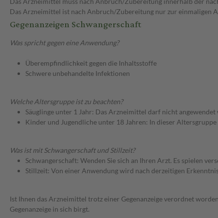
Das Arzneimittel muss nach Anbruch/Zubereitung innerhalb der näc
Das Arzneimittel ist nach Anbruch/Zubereitung nur zur einmaligen
Gegenanzeigen Schwangerschaft
Was spricht gegen eine Anwendung?
Überempfindlichkeit gegen die Inhaltsstoffe
Schwere unbehandelte Infektionen
Welche Altersgruppe ist zu beachten?
Säuglinge unter 1 Jahr: Das Arzneimittel darf nicht angewendet
Kinder und Jugendliche unter 18 Jahren: In dieser Altersgruppe
Was ist mit Schwangerschaft und Stillzeit?
Schwangerschaft: Wenden Sie sich an Ihren Arzt. Es spielen ve
Stillzeit: Von einer Anwendung wird nach derzeitigen Erkenntniss
Ist Ihnen das Arzneimittel trotz einer Gegenanzeige verordnet worden
Gegenanzeige in sich birgt.