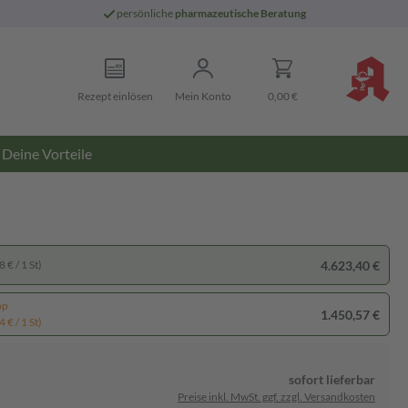
persönliche
pharmazeutische Beratung
Rezept einlösen
Mein Konto
0,00 €
Deine Vorteile
4.623,40 €
 € / 1 St)
pp
1.450,57 €
 € / 1 St)
sofort lieferbar
Preise inkl. MwSt. ggf. zzgl. Versandkosten