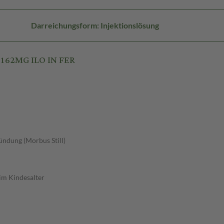
Darreichungsform: Injektionslösung
 162MG ILO IN FER
ndung (Morbus Still)
im Kindesalter