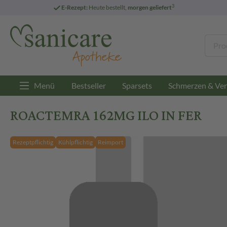
3
E-Rezept:
Heute bestellt,
morgen geliefert
Menü
Bestseller
Sparsets
Schmerzen & Ver
ROACTEMRA 162MG ILO IN FER
Rezeptpflichtig
Kühlpflichtig
Reimport