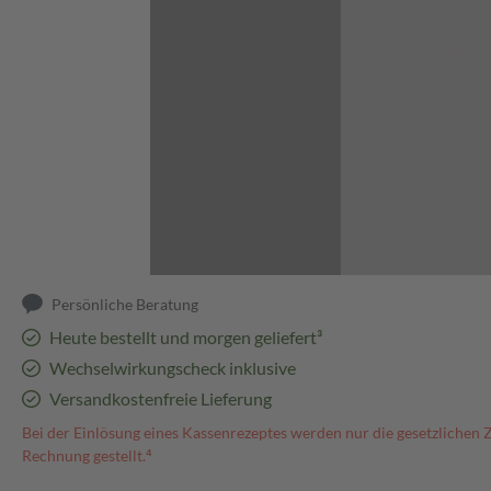
Abbildung kann abweichen
Persönliche Beratung
Heute bestellt und morgen geliefert³
Wechselwirkungscheck inklusive
Versandkostenfreie Lieferung
Bei der Einlösung eines Kassenrezeptes werden nur die gesetzlichen 
Rechnung gestellt.⁴