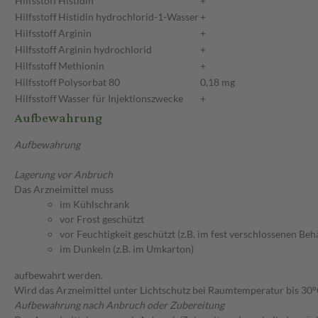
Hilfsstoff
Histidin
+
Hilfsstoff
Histidin hydrochlorid-1-Wasser
+
Hilfsstoff
Arginin
+
Hilfsstoff
Arginin hydrochlorid
+
Hilfsstoff
Methionin
+
Hilfsstoff
Polysorbat 80
0,18 mg
Hilfsstoff
Wasser für Injektionszwecke
+
Aufbewahrung
Aufbewahrung
Lagerung vor Anbruch
Das Arzneimittel muss
im Kühlschrank
vor Frost geschützt
vor Feuchtigkeit geschützt (z.B. im fest verschlossenen Behä
im Dunkeln (z.B. im Umkarton)
aufbewahrt werden.
Wird das Arzneimittel unter Lichtschutz bei Raumtemperatur bis 30
Aufbewahrung nach Anbruch oder Zubereitung