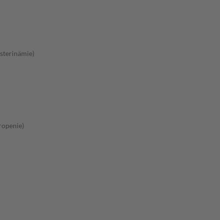
sterinämie)
ropenie)