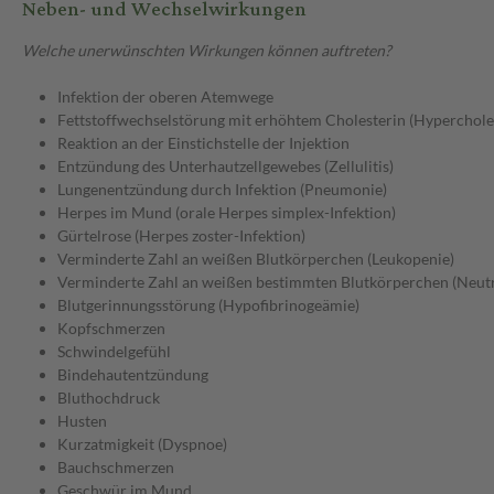
Neben- und Wechselwirkungen
Welche unerwünschten Wirkungen können auftreten?
Infektion der oberen Atemwege
Fettstoffwechselstörung mit erhöhtem Cholesterin (Hyperchole
Reaktion an der Einstichstelle der Injektion
Entzündung des Unterhautzellgewebes (Zellulitis)
Lungenentzündung durch Infektion (Pneumonie)
Herpes im Mund (orale Herpes simplex-Infektion)
Gürtelrose (Herpes zoster-Infektion)
Verminderte Zahl an weißen Blutkörperchen (Leukopenie)
Verminderte Zahl an weißen bestimmten Blutkörperchen (Neut
Blutgerinnungsstörung (Hypofibrinogeämie)
Kopfschmerzen
Schwindelgefühl
Bindehautentzündung
Bluthochdruck
Husten
Kurzatmigkeit (Dyspnoe)
Bauchschmerzen
Geschwür im Mund