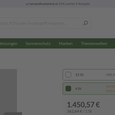
versandkostenfrei
ab 29 € und für E-Rezepte
letzungen
Sonnenschutz
Marken
Themenwelten
12 St
(385,28
Sparti
4 St
(362,64
1.450,57 €
362,64 € / 1 St