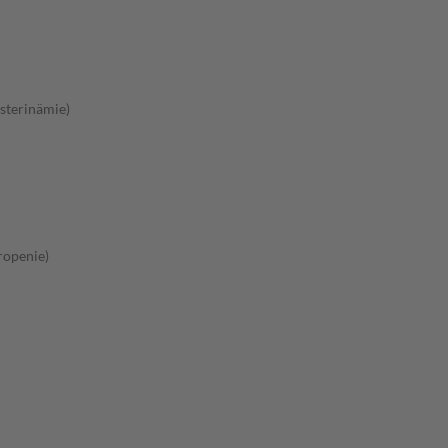
sterinämie)
ropenie)