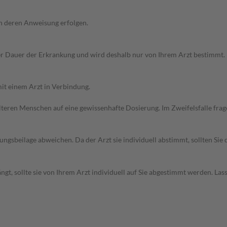
h deren Anweisung erfolgen.
r Dauer der Erkrankung und wird deshalb nur von Ihrem Arzt bestimmt.
it einem Arzt in Verbindung.
d älteren Menschen auf eine gewissenhafte Dosierung. Im Zweifelsfalle f
gsbeilage abweichen. Da der Arzt sie individuell abstimmt, sollten Si
t, sollte sie von Ihrem Arzt individuell auf Sie abgestimmt werden. Las