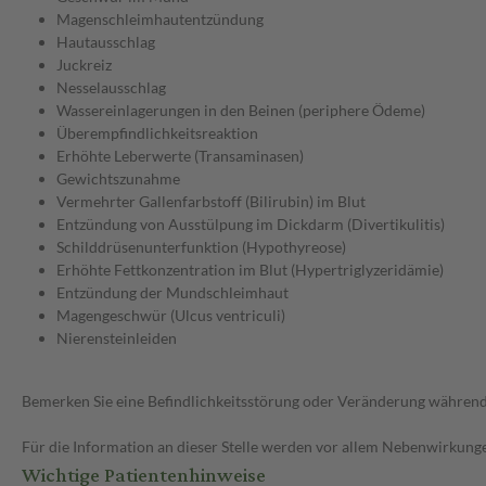
Magenschleimhautentzündung
Hautausschlag
Juckreiz
Nesselausschlag
Wassereinlagerungen in den Beinen (periphere Ödeme)
Überempfindlichkeitsreaktion
Erhöhte Leberwerte (Transaminasen)
Gewichtszunahme
Vermehrter Gallenfarbstoff (Bilirubin) im Blut
Entzündung von Ausstülpung im Dickdarm (Divertikulitis)
Schilddrüsenunterfunktion (Hypothyreose)
Erhöhte Fettkonzentration im Blut (Hypertriglyzeridämie)
Entzündung der Mundschleimhaut
Magengeschwür (Ulcus ventriculi)
Nierensteinleiden
Bemerken Sie eine Befindlichkeitsstörung oder Veränderung während 
Für die Information an dieser Stelle werden vor allem Nebenwirkunge
Wichtige Patientenhinweise