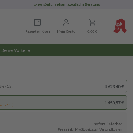
persönliche
pharmazeutische Beratung
Rezept einlösen
Mein Konto
0,00 €
Deine Vorteile
4.623,40 €
 € / 1 St)
pp
1.450,57 €
 € / 1 St)
sofort lieferbar
Preise inkl. MwSt. ggf. zzgl. Versandkosten