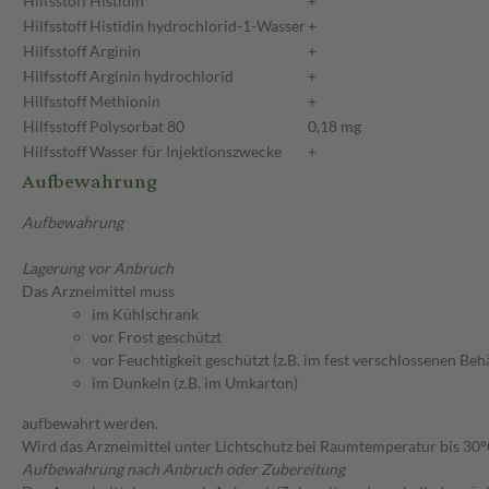
Hilfsstoff
Histidin
+
Hilfsstoff
Histidin hydrochlorid-1-Wasser
+
Hilfsstoff
Arginin
+
Hilfsstoff
Arginin hydrochlorid
+
Hilfsstoff
Methionin
+
Hilfsstoff
Polysorbat 80
0,18 mg
Hilfsstoff
Wasser für Injektionszwecke
+
Aufbewahrung
Aufbewahrung
Lagerung vor Anbruch
Das Arzneimittel muss
im Kühlschrank
vor Frost geschützt
vor Feuchtigkeit geschützt (z.B. im fest verschlossenen Behä
im Dunkeln (z.B. im Umkarton)
aufbewahrt werden.
Wird das Arzneimittel unter Lichtschutz bei Raumtemperatur bis 30
Aufbewahrung nach Anbruch oder Zubereitung