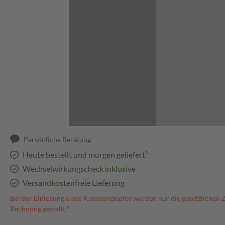
Abbildung kann abweichen
Persönliche Beratung
Heute bestellt und morgen geliefert³
Wechselwirkungscheck inklusive
Versandkostenfreie Lieferung
Bei der Einlösung eines Kassenrezeptes werden nur die gesetzlichen 
Rechnung gestellt.⁴