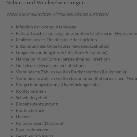
Neben- und Wechselwirkungen
Welche unerwünschten Wirkungen können auftreten?
Infektion der oberen Atemwege
Fettstoffwechselstörung mit erhöhtem Cholesterin (Hyperchole
Reaktion an der Einstichstelle der Injektion
Entzündung des Unterhautzellgewebes (Zellulitis)
Lungenentzündung durch Infektion (Pneumonie)
Herpes im Mund (orale Herpes simplex-Infektion)
Gürtelrose (Herpes zoster-Infektion)
Verminderte Zahl an weißen Blutkörperchen (Leukopenie)
Verminderte Zahl an weißen bestimmten Blutkörperchen (Neut
Blutgerinnungsstörung (Hypofibrinogeämie)
Kopfschmerzen
Schwindelgefühl
Bindehautentzündung
Bluthochdruck
Husten
Kurzatmigkeit (Dyspnoe)
Bauchschmerzen
Geschwür im Mund