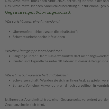
Das Arzneimittel muss nach Anbruch/Zubereitung innerhalb der näc
Das Arzneimittel ist nach Anbruch/Zubereitung nur zur einmaligen
Gegenanzeigen Schwangerschaft
Was spricht gegen eine Anwendung?
Überempfindlichkeit gegen die Inhaltsstoffe
Schwere unbehandelte Infektionen
Welche Altersgruppe ist zu beachten?
Säuglinge unter 1 Jahr: Das Arzneimittel darf nicht angewendet
Kinder und Jugendliche unter 18 Jahren: In dieser Altersgruppe
Was ist mit Schwangerschaft und Stillzeit?
Schwangerschaft: Wenden Sie sich an Ihren Arzt. Es spielen ve
Stillzeit: Von einer Anwendung wird nach derzeitigen Erkenntniss
Ist Ihnen das Arzneimittel trotz einer Gegenanzeige verordnet worden
Gegenanzeige in sich birgt.