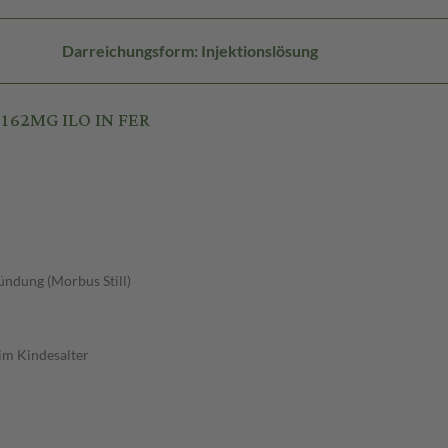
Darreichungsform: Injektionslösung
 162MG ILO IN FER
ndung (Morbus Still)
im Kindesalter