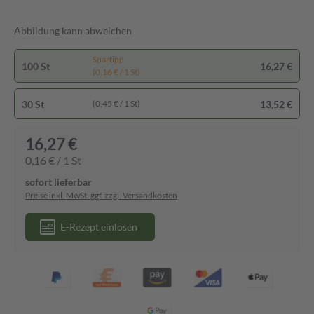
Abbildung kann abweichen
Spartipp
100 St
16,27 €
(0,16 € / 1 St)
30 St
13,52 €
(0,45 € / 1 St)
16,27 €
0,16 € / 1 St
sofort lieferbar
Preise inkl. MwSt. ggf. zzgl. Versandkosten
E-Rezept einlösen