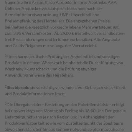
fragen Sie Ihre Ärztin, Ihren Arzt oder in Ihrer Apotheke. AVP:
Üblicher Apothekenverkaufspreis berechnet nach der
Arzneimittelpreisverordnung. UVP: Unverbindliche
Preisempfehlung des Herstellers. Die angegebenen Preise
beinhalten die gesetzlich vorgeschriebene Mehrwertsteuer, ggf.
zzgl. 3,95 € Versandkosten. Ab 29,00 € Bestell­wert versand­kosten­
frei. Preisänderungen und Irrtümer vorbehalten. Alle Angebote
und Gratis-Beigaben nur solange der Vorrat reicht.
1
Eine pharmazeutische Prüfung der Arzneimittel und sonstigen
Produkte in deinem Warenkorb beinhaltet die Durchführung von
Wechselwirkungschecks und die Prüfung etwaiger
Anwendungshinweise des Herstellers.
2
Biozidprodukte
vorsichtig verwenden. Vor Gebrauch stets Etikett
und Produktinformationen lesen.
3
Die Übergabe deiner Bestellung an den Paketdienstleister erfolgt
bei uns werktags von Montag bis Freitag bis 18:00 Uhr. Der genaue
Lieferzeitpunkt kann je nach Region und in Abhängigkeit der
Produktverfügbarkeit sowie vom Zustellzeitpunkt des Spediteurs
abweichen. Darüber hinaus können notwendige pharmazeutische