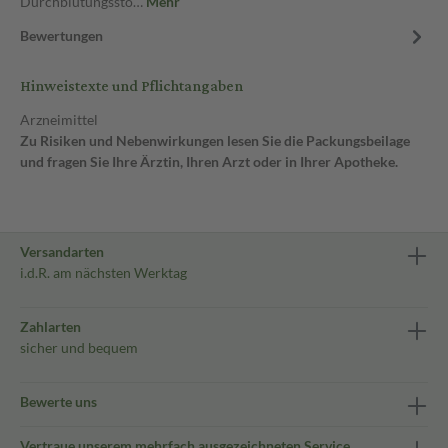
Durchblutungsstö…
Mehr
Bewertungen
Hinweistexte und Pflichtangaben
Arzneimittel
Zu Risiken und Nebenwirkungen lesen Sie die Packungsbeilage
und fragen Sie Ihre Ärztin, Ihren Arzt oder in Ihrer Apotheke.
Versandarten
i.d.R. am nächsten Werktag
Zahlarten
sicher und bequem
Bewerte uns
Vertraue unserem mehrfach ausgezeichneten Service