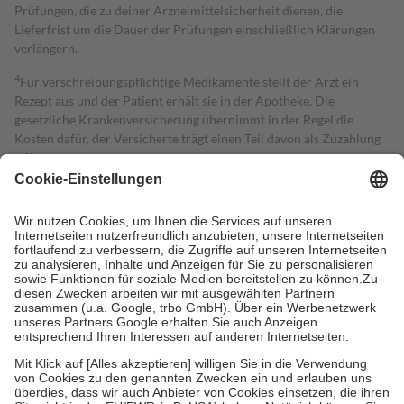
Prüfungen, die zu deiner Arzneimittelsicherheit dienen, die
Lieferfrist um die Dauer der Prüfungen einschließlich Klärungen
verlängern.
4
Für verschreibungspflichtige Medikamente stellt der Arzt ein
Rezept aus und der Patient erhält sie in der Apotheke. Die
gesetzliche Krankenversicherung übernimmt in der Regel die
Kosten dafür, der Versicherte trägt einen Teil davon als Zuzahlung
mit.
Grundsätzlich leisten Mitglieder Zuzahlungen in Höhe von zehn
Prozent des Abgabepreises,
mindestens
jedoch
fünf Euro
und
höchstens zehn Euro.
Es sind jedoch nie mehr als die tatsächlichen
Kosten der Leistung zu entrichten.
Diese Regeln gelten grundsätzlich auch für Online-Apotheken.
Bei Heilmitteln und häuslicher Krankenpflege beträgt die
Zuzahlung zehn Prozent der Kosten sowie zehn Euro je
Verordnung.
Um das Engagement der Versicherten für ihre eigene Gesundheit zu
stärken und die besondere Stellung der Familie zu unterstützen,
fallen
keine Zuzahlungen
an bei:
• Kindern und Jugendlichen bis zum vollendeten 18. Lebensjahr
mit Ausnahme der Fahrkosten