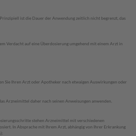
nzipiell ist die Dauer der Anwendung zeitlich nicht begrenzt, das
dem Verdacht auf eine Überdosierung umgehend mit einem Arzt in
ragen Sie Ihren Arzt oder Apotheker nach etwaigen Auswirkungen oder
e das Arzneimittel daher nach seinen Anweisungen anwenden.
osierungsschritte stehen Arzneimittel mit verschiedenen
siert. In Absprache mit Ihrem Arzt, abhängig von Ihrer Erkrankung
):