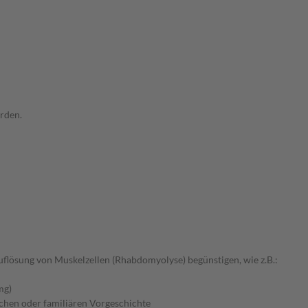
rden.
uflösung von Muskelzellen (Rhabdomyolyse) begünstigen, wie z.B.:
mg)
chen oder familiären Vorgeschichte