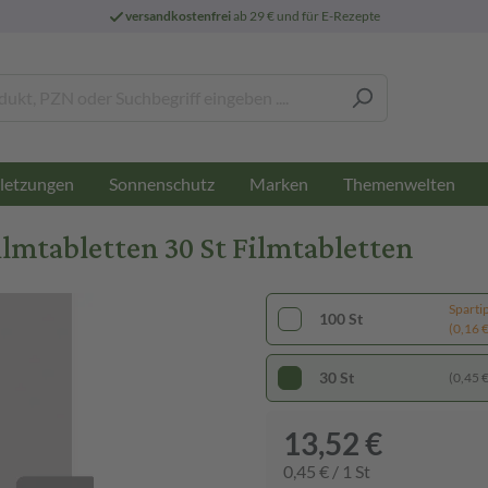
versandkostenfrei
ab 29 € und für E-Rezepte
letzungen
Sonnenschutz
Marken
Themenwelten
mtabletten 30 St Filmtabletten
Sparti
100 St
(0,16 € 
30 St
(0,45 € 
13,52 €
0,45 € / 1 St