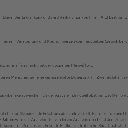
Dauer der Erkrankung und wird deshalb nur von Ihrem Arzt bestimmt. Pri
chmerzen, Verstopfung und Kopfschmerzen kommen. Setzen Sie sich bei 
z normal (also nicht mit der doppelten Menge) fort.
d älteren Menschen auf eine gewissenhafte Dosierung. Im Zweifelsfalle f
gsbeilage abweichen. Da der Arzt sie individuell abstimmt, sollten Si
f eine für Sie passende Erhaltungsdosis eingestellt. Für die einzelnen D
 Jahren wird das Arzneimittel von Ihrem Arzt entsprechend dem Alter do
folgendermaßen dosiert: Erhöhte Fettkonzentration im Blut (Cholesterin