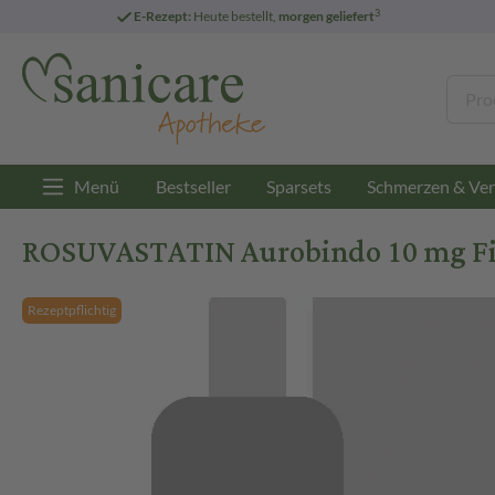
3
E-Rezept:
Heute bestellt,
morgen geliefert
Menü
Bestseller
Sparsets
Schmerzen & Ver
ROSUVASTATIN Aurobindo 10 mg Fil
Rezeptpflichtig