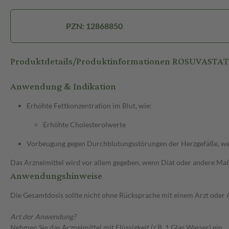
PZN: 12868850
Produktdetails/Produktinformationen ROSUVASTATI
Anwendung & Indikation
Erhöhte Fettkonzentration im Blut, wie:
Erhöhte Cholesterolwerte
Vorbeugung gegen Durchblutungsstörungen der Herzgefäße, wenn
Das Arzneimittel wird vor allem gegeben, wenn Diät oder andere Maßn
Anwendungshinweise
Die Gesamtdosis sollte nicht ohne Rücksprache mit einem Arzt oder
Art der Anwendung?
Nehmen Sie das Arzneimittel mit Flüssigkeit (z.B. 1 Glas Wasser) ein.