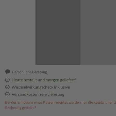
Abbildung kann abweichen
Persönliche Beratung
Heute bestellt und morgen geliefert³
Wechselwirkungscheck inklusive
Versandkostenfreie Lieferung
Bei der Einlösung eines Kassenrezeptes werden nur die gesetzlichen 
Rechnung gestellt.⁴