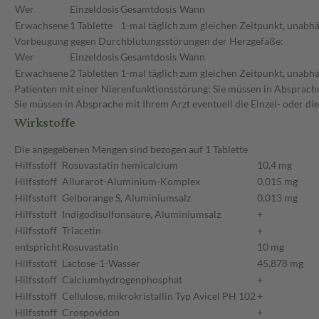
Wer
Einzeldosis
Gesamtdosis
Wann
Erwachsene
1 Tablette
1-mal täglich
zum gleichen Zeitpunkt, unabhä
Vorbeugung gegen Durchblutungsstörungen der Herzgefäße:
Wer
Einzeldosis
Gesamtdosis
Wann
Erwachsene
2 Tabletten
1-mal täglich
zum gleichen Zeitpunkt, unabhä
Patienten mit einer Nierenfunktionsstörung: Sie müssen in Absprache
Sie müssen in Absprache mit Ihrem Arzt eventuell die Einzel- oder d
Wirkstoffe
Die angegebenen Mengen sind bezogen auf 1 Tablette
Hilfsstoff
Rosuvastatin hemicalcium
10,4 mg
Hilfsstoff
Allurarot-Aluminium-Komplex
0,015 mg
Hilfsstoff
Gelborange S, Aluminiumsalz
0,013 mg
Hilfsstoff
Indigodisulfonsäure, Aluminiumsalz
+
Hilfsstoff
Triacetin
+
entspricht
Rosuvastatin
10 mg
Hilfsstoff
Lactose-1-Wasser
45,878 mg
Hilfsstoff
Calciumhydrogenphosphat
+
Hilfsstoff
Cellulose, mikrokristallin Typ Avicel PH 102
+
Hilfsstoff
Crospovidon
+