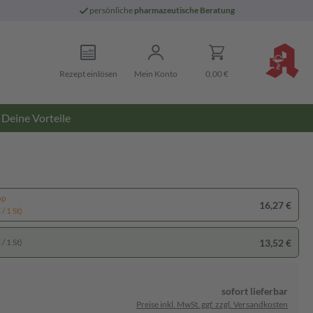
persönliche
pharmazeutische Beratung
Rezept einlösen
Mein Konto
0,00 €
Deine Vorteile
pp
16,27 €
/ 1 St)
13,52 €
/ 1 St)
sofort lieferbar
Preise inkl. MwSt. ggf. zzgl. Versandkosten