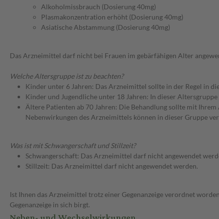
Alkoholmissbrauch (Dosierung 40mg)
Plasmakonzentration erhöht (Dosierung 40mg)
Asiatische Abstammung (Dosierung 40mg)
Das Arzneimittel darf nicht bei Frauen im gebärfähigen Alter angew
Welche Altersgruppe ist zu beachten?
Kinder unter 6 Jahren: Das Arzneimittel sollte in der Regel in 
Kinder und Jugendliche unter 18 Jahren: In dieser Altersgruppe
Ältere Patienten ab 70 Jahren: Die Behandlung sollte mit Ihr
Nebenwirkungen des Arzneimittels können in dieser Gruppe ver
Was ist mit Schwangerschaft und Stillzeit?
Schwangerschaft: Das Arzneimittel darf nicht angewendet werd
Stillzeit: Das Arzneimittel darf nicht angewendet werden.
Ist Ihnen das Arzneimittel trotz einer Gegenanzeige verordnet worden
Gegenanzeige in sich birgt.
Neben- und Wechselwirkungen