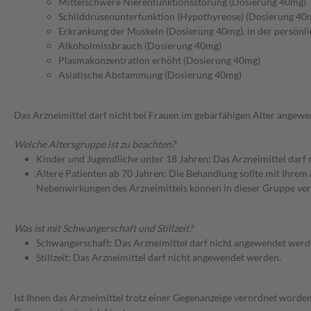
Mittelschwere Nierenfunktionsstörung (Dosierung 40mg)
Schilddrüsenunterfunktion (Hypothyreose) (Dosierung 40
Erkrankung der Muskeln (Dosierung 40mg), in der persönli
Alkoholmissbrauch (Dosierung 40mg)
Plasmakonzentration erhöht (Dosierung 40mg)
Asiatische Abstammung (Dosierung 40mg)
Das Arzneimittel darf nicht bei Frauen im gebärfähigen Alter angew
Welche Altersgruppe ist zu beachten?
Kinder und Jugendliche unter 18 Jahren: Das Arzneimittel darf
Ältere Patienten ab 70 Jahren: Die Behandlung sollte mit Ihr
Nebenwirkungen des Arzneimittels können in dieser Gruppe ver
Was ist mit Schwangerschaft und Stillzeit?
Schwangerschaft: Das Arzneimittel darf nicht angewendet werd
Stillzeit: Das Arzneimittel darf nicht angewendet werden.
Ist Ihnen das Arzneimittel trotz einer Gegenanzeige verordnet worden