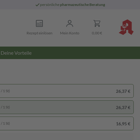
persönliche
pharmazeutische Beratung
Rezept einlösen
Mein Konto
0,00 €
Deine Vorteile
26,37 €
/ 1 St)
26,37 €
/ 1 St)
16,95 €
/ 1 St)