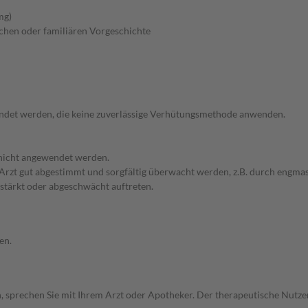
mg)
chen oder familiären Vorgeschichte
endet werden, die keine zuverlässige Verhütungsmethode anwenden.
 nicht angewendet werden.
em Arzt gut abgestimmt und sorgfältig überwacht werden, z.B. durch en
stärkt oder abgeschwächt auftreten.
en.
, sprechen Sie mit Ihrem Arzt oder Apotheker. Der therapeutische Nutzen