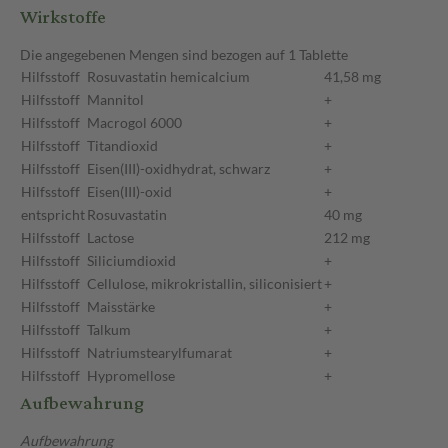
Wirkstoffe
Die angegebenen Mengen sind bezogen auf 1 Tablette
Hilfsstoff
Rosuvastatin hemicalcium
41,58 mg
Hilfsstoff
Mannitol
+
Hilfsstoff
Macrogol 6000
+
Hilfsstoff
Titandioxid
+
Hilfsstoff
Eisen(III)-oxidhydrat, schwarz
+
Hilfsstoff
Eisen(III)-oxid
+
entspricht
Rosuvastatin
40 mg
Hilfsstoff
Lactose
212 mg
Hilfsstoff
Siliciumdioxid
+
Hilfsstoff
Cellulose, mikrokristallin, siliconisiert
+
Hilfsstoff
Maisstärke
+
Hilfsstoff
Talkum
+
Hilfsstoff
Natriumstearylfumarat
+
Hilfsstoff
Hypromellose
+
Aufbewahrung
Aufbewahrung