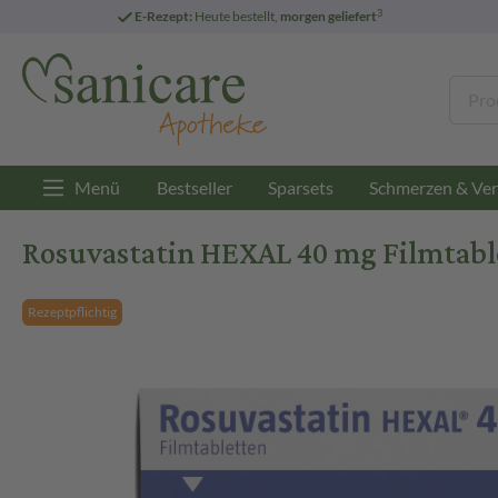
3
E-Rezept:
Heute bestellt,
morgen geliefert
Menü
Bestseller
Sparsets
Schmerzen & Ver
Rosuvastatin HEXAL 40 mg Filmtable
Rezeptpflichtig