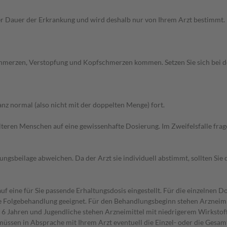
Dauer der Erkrankung und wird deshalb nur von Ihrem Arzt bestimmt. Pri
chmerzen, Verstopfung und Kopfschmerzen kommen. Setzen Sie sich bei 
z normal (also nicht mit der doppelten Menge) fort.
d älteren Menschen auf eine gewissenhafte Dosierung. Im Zweifelsfalle f
gsbeilage abweichen. Da der Arzt sie individuell abstimmt, sollten Si
f eine für Sie passende Erhaltungsdosis eingestellt. Für die einzelnen D
die Folgebehandlung geeignet. Für den Behandlungsbeginn stehen Arzneimit
6 Jahren und Jugendliche stehen Arzneimittel mit niedrigerem Wirkstoff
müssen in Absprache mit Ihrem Arzt eventuell die Einzel- oder die Gesa