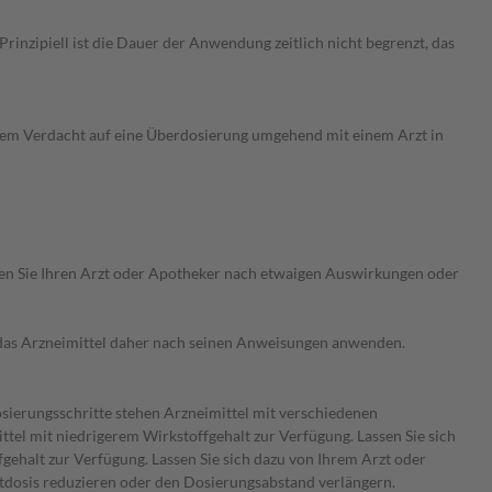
nzipiell ist die Dauer der Anwendung zeitlich nicht begrenzt, das
dem Verdacht auf eine Überdosierung umgehend mit einem Arzt in
ragen Sie Ihren Arzt oder Apotheker nach etwaigen Auswirkungen oder
e das Arzneimittel daher nach seinen Anweisungen anwenden.
osierungsschritte stehen Arzneimittel mit verschiedenen
tel mit niedrigerem Wirkstoffgehalt zur Verfügung. Lassen Sie sich
gehalt zur Verfügung. Lassen Sie sich dazu von Ihrem Arzt oder
mtdosis reduzieren oder den Dosierungsabstand verlängern.