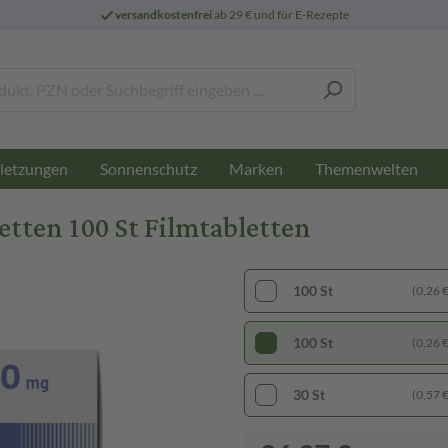
versandkostenfrei
ab 29 € und für E-Rezepte
letzungen
Sonnenschutz
Marken
Themenwelten
tten 100 St Filmtabletten
100 St
(0,26 € 
100 St
(0,26 € 
30 St
(0,57 € 