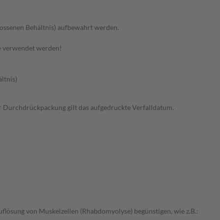
hlossenen Behältnis) aufbewahrt werden.
e verwendet werden!
ltnis)
 der Durchdrückpackung gilt das aufgedruckte Verfalldatum.
uflösung von Muskelzellen (Rhabdomyolyse) begünstigen, wie z.B.: