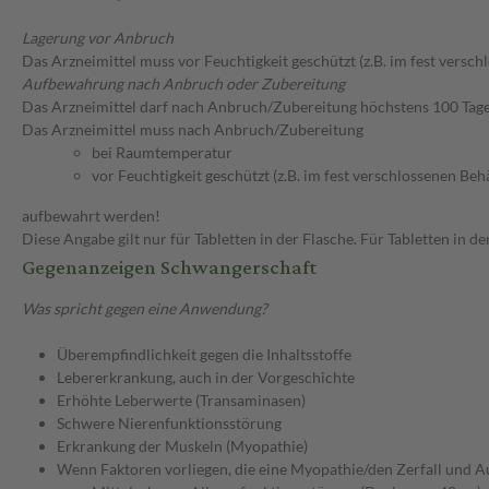
Lagerung vor Anbruch
Das Arzneimittel muss vor Feuchtigkeit geschützt (z.B. im fest versc
Aufbewahrung nach Anbruch oder Zubereitung
Das Arzneimittel darf nach Anbruch/Zubereitung höchstens 100 Tag
Das Arzneimittel muss nach Anbruch/Zubereitung
bei Raumtemperatur
vor Feuchtigkeit geschützt (z.B. im fest verschlossenen Behä
aufbewahrt werden!
Diese Angabe gilt nur für Tabletten in der Flasche. Für Tabletten in
Gegenanzeigen Schwangerschaft
Was spricht gegen eine Anwendung?
Überempfindlichkeit gegen die Inhaltsstoffe
Lebererkrankung, auch in der Vorgeschichte
Erhöhte Leberwerte (Transaminasen)
Schwere Nierenfunktionsstörung
Erkrankung der Muskeln (Myopathie)
Wenn Faktoren vorliegen, die eine Myopathie/den Zerfall und A