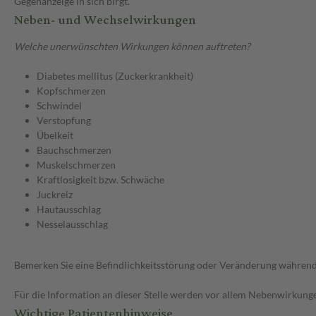
Gegenanzeige in sich birgt.
Neben- und Wechselwirkungen
Welche unerwünschten Wirkungen können auftreten?
Diabetes mellitus (Zuckerkrankheit)
Kopfschmerzen
Schwindel
Verstopfung
Übelkeit
Bauchschmerzen
Muskelschmerzen
Kraftlosigkeit bzw. Schwäche
Juckreiz
Hautausschlag
Nesselausschlag
Bemerken Sie eine Befindlichkeitsstörung oder Veränderung während 
Für die Information an dieser Stelle werden vor allem Nebenwirkunge
Wichtige Patientenhinweise