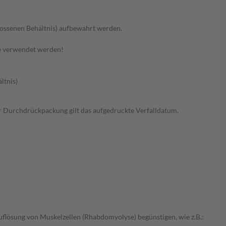
hlossenen Behältnis) aufbewahrt werden.
e verwendet werden!
ltnis)
 der Durchdrückpackung gilt das aufgedruckte Verfalldatum.
uflösung von Muskelzellen (Rhabdomyolyse) begünstigen, wie z.B.: