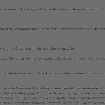
Dauer der Erkrankung und wird deshalb nur von Ihrem Arzt bestimmt. Pri
chmerzen, Verstopfung und Kopfschmerzen kommen. Setzen Sie sich bei 
z normal (also nicht mit der doppelten Menge) fort.
d älteren Menschen auf eine gewissenhafte Dosierung. Im Zweifelsfalle f
gsbeilage abweichen. Da der Arzt sie individuell abstimmt, sollten Si
f eine für Sie passende Erhaltungsdosis eingestellt. Für die einzelnen D
die Folgebehandlung geeignet. Für den Behandlungsbeginn stehen Arzneimit
6 Jahren und Jugendliche stehen Arzneimittel mit niedrigerem Wirkstoff
müssen in Absprache mit Ihrem Arzt eventuell die Einzel- oder die Gesa