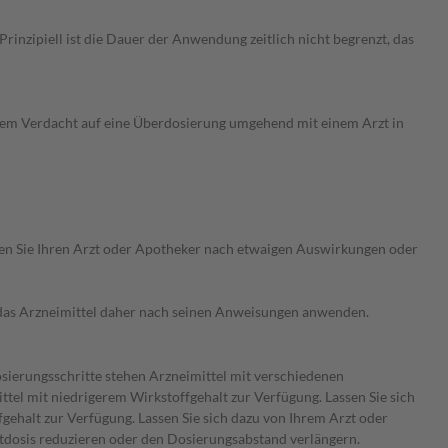
nzipiell ist die Dauer der Anwendung zeitlich nicht begrenzt, das
dem Verdacht auf eine Überdosierung umgehend mit einem Arzt in
ragen Sie Ihren Arzt oder Apotheker nach etwaigen Auswirkungen oder
e das Arzneimittel daher nach seinen Anweisungen anwenden.
osierungsschritte stehen Arzneimittel mit verschiedenen
tel mit niedrigerem Wirkstoffgehalt zur Verfügung. Lassen Sie sich
gehalt zur Verfügung. Lassen Sie sich dazu von Ihrem Arzt oder
mtdosis reduzieren oder den Dosierungsabstand verlängern.