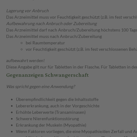
Lagerung vor Anbruch
Das Arzneimittel muss vor Feuchtigkeit geschützt (z.B. im fest versc
Aufbewahrung nach Anbruch oder Zubereitung
Das Arzneimittel darf nach Anbruch/Zubereitung höchstens 100 Tag
Das Arzneimittel muss nach Anbruch/Zubereitung
bei Raumtemperatur
vor Feuchtigkeit geschützt (z.B. im fest verschlossenen Behä
aufbewahrt werden!
Diese Angabe gilt nur für Tabletten in der Flasche. Für Tabletten in
Gegenanzeigen Schwangerschaft
Was spricht gegen eine Anwendung?
Überempfindlichkeit gegen die Inhaltsstoffe
Lebererkrankung, auch in der Vorgeschichte
Erhöhte Leberwerte (Transaminasen)
Schwere Nierenfunktionsstörung
Erkrankung der Muskeln (Myopathie)
Wenn Faktoren vorliegen, die eine Myopathie/den Zerfall und A