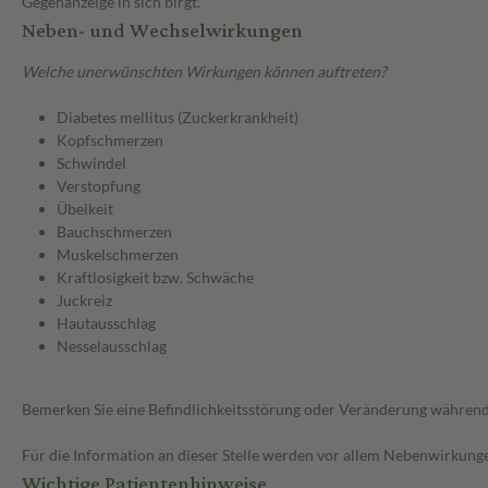
Gegenanzeige in sich birgt.
Neben- und Wechselwirkungen
Welche unerwünschten Wirkungen können auftreten?
Diabetes mellitus (Zuckerkrankheit)
Kopfschmerzen
Schwindel
Verstopfung
Übelkeit
Bauchschmerzen
Muskelschmerzen
Kraftlosigkeit bzw. Schwäche
Juckreiz
Hautausschlag
Nesselausschlag
Bemerken Sie eine Befindlichkeitsstörung oder Veränderung während 
Für die Information an dieser Stelle werden vor allem Nebenwirkunge
Wichtige Patientenhinweise