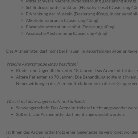
Mittelschwere Nierenfunktionsstörung (Dosierung 40mg)
Schilddrüsenunterfunktion (Hypothyreose) (Dosierung 40
Erkrankung der Muskeln (Dosierung 40mg), in der persönli
Alkoholmissbrauch (Dosierung 40mg)
Plasmakonzentration erhöht (Dosierung 40mg)
Asiatische Abstammung (Dosierung 40mg)
Das Arzneimittel darf nicht bei Frauen im gebärfähigen Alter angew
Welche Altersgruppe ist zu beachten?
Kinder und Jugendliche unter 18 Jahren: Das Arzneimittel darf
Ältere Patienten ab 70 Jahren: Die Behandlung sollte mit Ihr
Nebenwirkungen des Arzneimittels können in dieser Gruppe ver
Was ist mit Schwangerschaft und Stillzeit?
Schwangerschaft: Das Arzneimittel darf nicht angewendet werd
Stillzeit: Das Arzneimittel darf nicht angewendet werden.
Ist Ihnen das Arzneimittel trotz einer Gegenanzeige verordnet worden