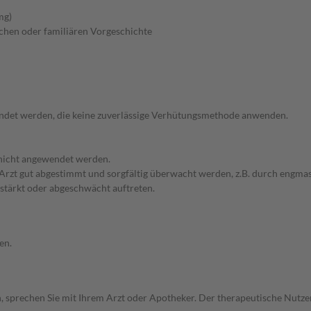
mg)
chen oder familiären Vorgeschichte
endet werden, die keine zuverlässige Verhütungsmethode anwenden.
 nicht angewendet werden.
em Arzt gut abgestimmt und sorgfältig überwacht werden, z.B. durch en
stärkt oder abgeschwächt auftreten.
en.
, sprechen Sie mit Ihrem Arzt oder Apotheker. Der therapeutische Nutzen