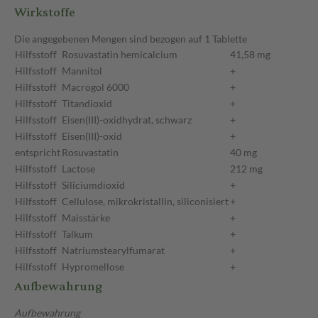
Wirkstoffe
Die angegebenen Mengen sind bezogen auf 1 Tablette
Hilfsstoff
Rosuvastatin hemicalcium
41,58 mg
Hilfsstoff
Mannitol
+
Hilfsstoff
Macrogol 6000
+
Hilfsstoff
Titandioxid
+
Hilfsstoff
Eisen(III)-oxidhydrat, schwarz
+
Hilfsstoff
Eisen(III)-oxid
+
entspricht
Rosuvastatin
40 mg
Hilfsstoff
Lactose
212 mg
Hilfsstoff
Siliciumdioxid
+
Hilfsstoff
Cellulose, mikrokristallin, siliconisiert
+
Hilfsstoff
Maisstärke
+
Hilfsstoff
Talkum
+
Hilfsstoff
Natriumstearylfumarat
+
Hilfsstoff
Hypromellose
+
Aufbewahrung
Aufbewahrung