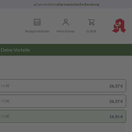
persönliche
pharmazeutische Beratung
Rezept einlösen
Mein Konto
0,00 €
Deine Vorteile
26,37 €
/ 1 St)
26,37 €
/ 1 St)
16,95 €
/ 1 St)