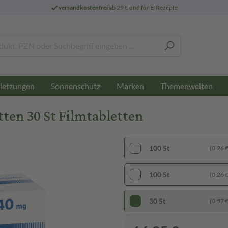
versandkostenfrei
ab 29 € und für E-Rezepte
letzungen
Sonnenschutz
Marken
Themenwelten
ten 30 St Filmtabletten
100 St
(0,26 € 
100 St
(0,26 € 
30 St
(0,57 € 