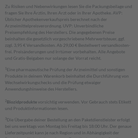
Zu Risiken und Nebenwirkungen lesen Sie die Packungsbeilage und
fragen Sie Ihre Ärztin, Ihren Arzt oder in Ihrer Apotheke. AVP:
Üblicher Apothekenverkaufspreis berechnet nach der
Arzneimittelpreisverordnung. UVP: Unverbindliche
Preisempfehlung des Herstellers. Die angegebenen Preise
beinhalten die gesetzlich vorgeschriebene Mehrwertsteuer, ggf.
zzgl. 3,95 € Versandkosten. Ab 29,00 € Bestell­wert versand­kosten­
frei. Preisänderungen und Irrtümer vorbehalten. Alle Angebote
und Gratis-Beigaben nur solange der Vorrat reicht.
1
Eine pharmazeutische Prüfung der Arzneimittel und sonstigen
Produkte in deinem Warenkorb beinhaltet die Durchführung von
Wechselwirkungschecks und die Prüfung etwaiger
Anwendungshinweise des Herstellers.
2
Biozidprodukte
vorsichtig verwenden. Vor Gebrauch stets Etikett
und Produktinformationen lesen.
3
Die Übergabe deiner Bestellung an den Paketdienstleister erfolgt
bei uns werktags von Montag bis Freitag bis 18:00 Uhr. Der genaue
Lieferzeitpunkt kann je nach Region und in Abhängigkeit der