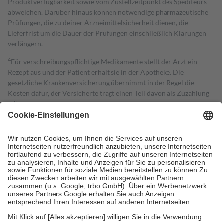
Produktverfügbarkeit sowie vom Zustellzeitpunkt des Spediteurs
abweichen. Darüber hinaus können notwendige pharmazeutische
Prüfungen, die zu deiner Arzneimittelsicherheit dienen, die
Lieferfrist um die Dauer der Prüfungen einschließlich Klärungen
verlängern.
4
Für verschreibungspflichtige Medikamente stellt der Arzt ein
Rezept aus und der Patient erhält sie in der Apotheke. Die
gesetzliche Krankenversicherung übernimmt in der Regel die
Kosten dafür, der Versicherte trägt einen Teil davon als Zuzahlung
mit.
Grundsätzlich leisten Mitglieder Zuzahlungen in Höhe von zehn
Prozent des Abgabepreises,
mindestens
jedoch
fünf Euro
und
höchstens zehn Euro.
Es sind jedoch nie mehr als die tatsächlichen
Kosten der Leistung zu entrichten.
Diese Regeln gelten grundsätzlich auch für Online-Apotheken.
Bei Heilmitteln und häuslicher Krankenpflege beträgt die
Zuzahlung zehn Prozent der Kosten sowie zehn Euro je
Verordnung.
Um das Engagement der Versicherten für ihre eigene Gesundheit zu
stärken und die besondere Stellung der Familie zu unterstützen,
fallen
keine Zuzahlungen
an bei: