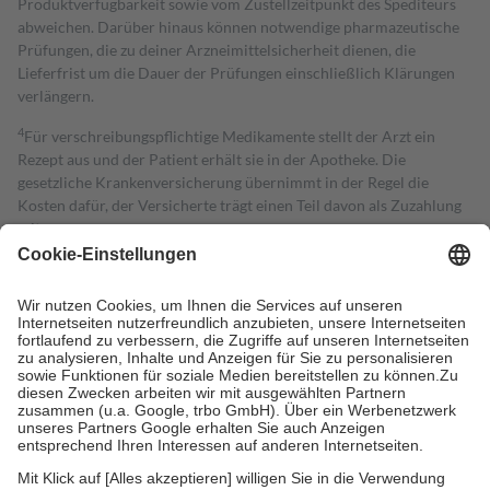
Produktverfügbarkeit sowie vom Zustellzeitpunkt des Spediteurs
abweichen. Darüber hinaus können notwendige pharmazeutische
Prüfungen, die zu deiner Arzneimittelsicherheit dienen, die
Lieferfrist um die Dauer der Prüfungen einschließlich Klärungen
verlängern.
4
Für verschreibungspflichtige Medikamente stellt der Arzt ein
Rezept aus und der Patient erhält sie in der Apotheke. Die
gesetzliche Krankenversicherung übernimmt in der Regel die
Kosten dafür, der Versicherte trägt einen Teil davon als Zuzahlung
mit.
Grundsätzlich leisten Mitglieder Zuzahlungen in Höhe von zehn
Prozent des Abgabepreises,
mindestens
jedoch
fünf Euro
und
höchstens zehn Euro.
Es sind jedoch nie mehr als die tatsächlichen
Kosten der Leistung zu entrichten.
Diese Regeln gelten grundsätzlich auch für Online-Apotheken.
Bei Heilmitteln und häuslicher Krankenpflege beträgt die
Zuzahlung zehn Prozent der Kosten sowie zehn Euro je
Verordnung.
Um das Engagement der Versicherten für ihre eigene Gesundheit zu
stärken und die besondere Stellung der Familie zu unterstützen,
fallen
keine Zuzahlungen
an bei: