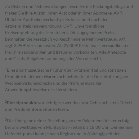
Zu Risiken und Nebenwirkungen lesen Sie die Packungsbeilage und
fragen Sie Ihre Ärztin, Ihren Arzt oder in Ihrer Apotheke. AVP:
Üblicher Apothekenverkaufspreis berechnet nach der
Arzneimittelpreisverordnung. UVP: Unverbindliche
Preisempfehlung des Herstellers. Die angegebenen Preise
beinhalten die gesetzlich vorgeschriebene Mehrwertsteuer, ggf.
zzgl. 3,95 € Versandkosten. Ab 29,00 € Bestell­wert versand­kosten­
frei. Preisänderungen und Irrtümer vorbehalten. Alle Angebote
und Gratis-Beigaben nur solange der Vorrat reicht.
1
Eine pharmazeutische Prüfung der Arzneimittel und sonstigen
Produkte in deinem Warenkorb beinhaltet die Durchführung von
Wechselwirkungschecks und die Prüfung etwaiger
Anwendungshinweise des Herstellers.
2
Biozidprodukte
vorsichtig verwenden. Vor Gebrauch stets Etikett
und Produktinformationen lesen.
3
Die Übergabe deiner Bestellung an den Paketdienstleister erfolgt
bei uns werktags von Montag bis Freitag bis 18:00 Uhr. Der genaue
Lieferzeitpunkt kann je nach Region und in Abhängigkeit der