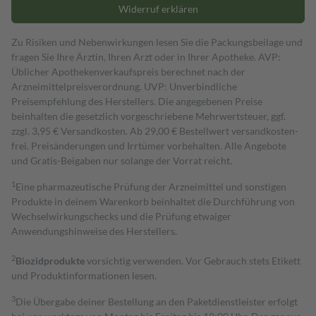
Widerruf erklären
Zu Risiken und Nebenwirkungen lesen Sie die Packungsbeilage und
fragen Sie Ihre Ärztin, Ihren Arzt oder in Ihrer Apotheke. AVP:
Üblicher Apothekenverkaufspreis berechnet nach der
Arzneimittelpreisverordnung. UVP: Unverbindliche
Preisempfehlung des Herstellers. Die angegebenen Preise
beinhalten die gesetzlich vorgeschriebene Mehrwertsteuer, ggf.
zzgl. 3,95 € Versandkosten. Ab 29,00 € Bestell­wert versand­kosten­
frei. Preisänderungen und Irrtümer vorbehalten. Alle Angebote
und Gratis-Beigaben nur solange der Vorrat reicht.
1
Eine pharmazeutische Prüfung der Arzneimittel und sonstigen
Produkte in deinem Warenkorb beinhaltet die Durchführung von
Wechselwirkungschecks und die Prüfung etwaiger
Anwendungshinweise des Herstellers.
2
Biozidprodukte
vorsichtig verwenden. Vor Gebrauch stets Etikett
und Produktinformationen lesen.
3
Die Übergabe deiner Bestellung an den Paketdienstleister erfolgt