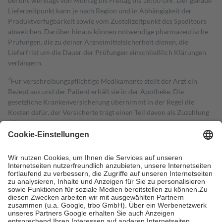
bei uns werktags von Montag bis Freitag bis 18:00 Uhr. Der genaue
Lieferzeitpunkt kann je nach Region und in Abhängigkeit der
Produktverfügbarkeit sowie vom Zustellzeitpunkt des Spediteurs
abweichen. Darüber hinaus können notwendige pharmazeutische
Prüfungen, die zu deiner Arzneimittelsicherheit dienen, die
Lieferfrist um die Dauer der Prüfungen einschließlich Klärungen
verlängern.
4
Für verschreibungspflichtige Medikamente stellt der Arzt ein
Rezept aus und der Patient erhält sie in der Apotheke. Die
gesetzliche Krankenversicherung übernimmt in der Regel die
Kosten dafür, der Versicherte trägt einen Teil davon als Zuzahlung
mit.
Grundsätzlich leisten Mitglieder Zuzahlungen in Höhe von zehn
Prozent des Abgabepreises,
mindestens
jedoch
fünf Euro
und
höchstens zehn Euro.
Es sind jedoch nie mehr als die tatsächlichen
Kosten der Leistung zu entrichten.
Diese Regeln gelten grundsätzlich auch für Online-Apotheken.
Bei Heilmitteln und häuslicher Krankenpflege beträgt die
Zuzahlung zehn Prozent der Kosten sowie zehn Euro je
Verordnung.
Um das Engagement der Versicherten für ihre eigene Gesundheit zu