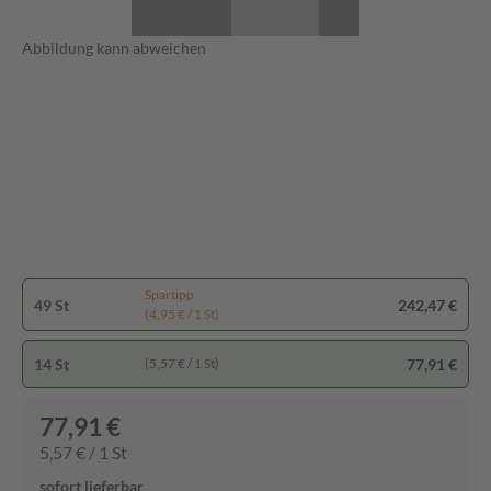
Abbildung kann abweichen
Spartipp
49 St
242,47 €
(4,95 € / 1 St)
14 St
77,91 €
(5,57 € / 1 St)
77,91 €
5,57 € / 1 St
sofort lieferbar