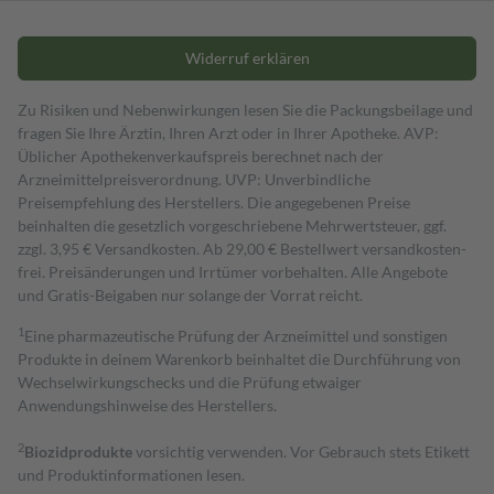
Widerruf erklären
Zu Risiken und Nebenwirkungen lesen Sie die Packungsbeilage und
fragen Sie Ihre Ärztin, Ihren Arzt oder in Ihrer Apotheke. AVP:
Üblicher Apothekenverkaufspreis berechnet nach der
Arzneimittelpreisverordnung. UVP: Unverbindliche
Preisempfehlung des Herstellers. Die angegebenen Preise
beinhalten die gesetzlich vorgeschriebene Mehrwertsteuer, ggf.
zzgl. 3,95 € Versandkosten. Ab 29,00 € Bestell­wert versand­kosten­
frei. Preisänderungen und Irrtümer vorbehalten. Alle Angebote
und Gratis-Beigaben nur solange der Vorrat reicht.
1
Eine pharmazeutische Prüfung der Arzneimittel und sonstigen
Produkte in deinem Warenkorb beinhaltet die Durchführung von
Wechselwirkungschecks und die Prüfung etwaiger
Anwendungshinweise des Herstellers.
2
Biozidprodukte
vorsichtig verwenden. Vor Gebrauch stets Etikett
und Produktinformationen lesen.