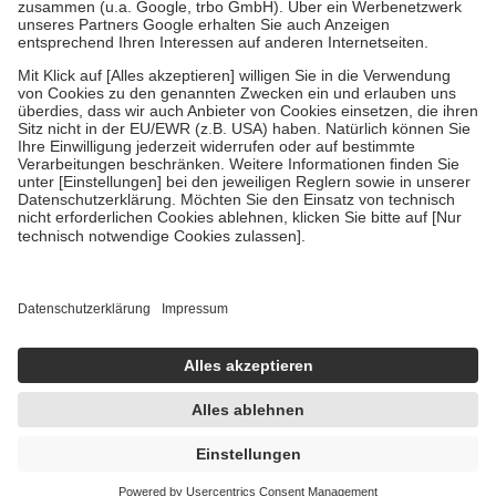
Verordnung.
Um das Engagement der Versicherten für ihre eigene Gesundheit zu
stärken und die besondere Stellung der Familie zu unterstützen,
fallen
keine Zuzahlungen
an bei:
• Kindern und Jugendlichen bis zum vollendeten 18. Lebensjahr
mit Ausnahme der Fahrkosten
• Untersuchungen zur Vorsorge und Früherkennung, die von der
GKV getragen werden
• empfohlenen Schutzimpfungen
• Harn- und Blutteststreifen
Wir nutzen Trusted Shops als unabhängigen Dienstleister für die
Einholung von Bewertungen. Trusted Shops hat Maßnahmen
getroffen, um sicherzustellen, dass es sich um echte Bewertungen
handelt. Mehr Informationen findest du hier:
https://help.etrusted.com/hc/de/articles/4419944605341
Einige Bilder und Inhalte wurden unter Zuhilfenahme künstlicher
Intelligenz erstellt.