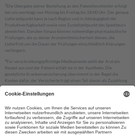
3
Die Übergabe deiner Bestellung an den Paketdienstleister erfolgt
bei uns werktags von Montag bis Freitag bis 18:00 Uhr. Der genaue
Lieferzeitpunkt kann je nach Region und in Abhängigkeit der
Produktverfügbarkeit sowie vom Zustellzeitpunkt des Spediteurs
abweichen. Darüber hinaus können notwendige pharmazeutische
Prüfungen, die zu deiner Arzneimittelsicherheit dienen, die
Lieferfrist um die Dauer der Prüfungen einschließlich Klärungen
verlängern.
4
Für verschreibungspflichtige Medikamente stellt der Arzt ein
Rezept aus und der Patient erhält sie in der Apotheke. Die
gesetzliche Krankenversicherung übernimmt in der Regel die
Kosten dafür, der Versicherte trägt einen Teil davon als Zuzahlung
mit.
Grundsätzlich leisten Mitglieder Zuzahlungen in Höhe von zehn
Prozent des Abgabepreises,
mindestens
jedoch
fünf Euro
und
höchstens zehn Euro.
Es sind jedoch nie mehr als die tatsächlichen
Kosten der Leistung zu entrichten.
Diese Regeln gelten grundsätzlich auch für Online-Apotheken.
Bei Heilmitteln und häuslicher Krankenpflege beträgt die
Zuzahlung zehn Prozent der Kosten sowie zehn Euro je