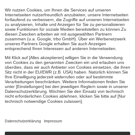
Prozent des Abgabepreises,
mindestens
jedoch
fünf Euro
und
höchstens zehn Euro.
Es sind jedoch nie mehr als die tatsächlichen
Kosten der Leistung zu entrichten.
Diese Regeln gelten grundsätzlich auch für Online-Apotheken.
Bei Heilmitteln und häuslicher Krankenpflege beträgt die
Zuzahlung zehn Prozent der Kosten sowie zehn Euro je
Verordnung.
Um das Engagement der Versicherten für ihre eigene Gesundheit zu
stärken und die besondere Stellung der Familie zu unterstützen,
fallen
keine Zuzahlungen
an bei:
• Kindern und Jugendlichen bis zum vollendeten 18. Lebensjahr
mit Ausnahme der Fahrkosten
• Untersuchungen zur Vorsorge und Früherkennung, die von der
GKV getragen werden
• empfohlenen Schutzimpfungen
• Harn- und Blutteststreifen
Wir nutzen Trusted Shops als unabhängigen Dienstleister für die
Einholung von Bewertungen. Trusted Shops hat Maßnahmen
getroffen, um sicherzustellen, dass es sich um echte Bewertungen
handelt. Mehr Informationen findest du hier:
https://help.etrusted.com/hc/de/articles/4419944605341