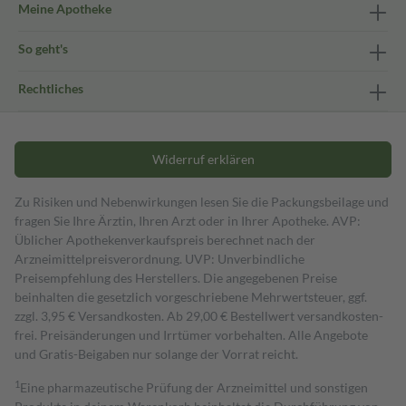
Meine Apotheke
So geht's
Rechtliches
Widerruf erklären
Zu Risiken und Nebenwirkungen lesen Sie die Packungsbeilage und
fragen Sie Ihre Ärztin, Ihren Arzt oder in Ihrer Apotheke. AVP:
Üblicher Apothekenverkaufspreis berechnet nach der
Arzneimittelpreisverordnung. UVP: Unverbindliche
Preisempfehlung des Herstellers. Die angegebenen Preise
beinhalten die gesetzlich vorgeschriebene Mehrwertsteuer, ggf.
zzgl. 3,95 € Versandkosten. Ab 29,00 € Bestell­wert versand­kosten­
frei. Preisänderungen und Irrtümer vorbehalten. Alle Angebote
und Gratis-Beigaben nur solange der Vorrat reicht.
1
Eine pharmazeutische Prüfung der Arzneimittel und sonstigen