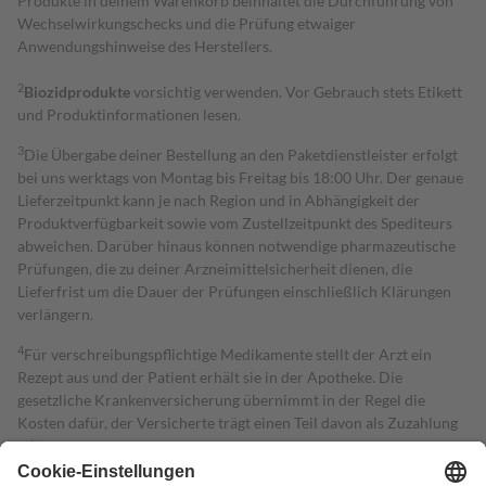
Produkte in deinem Warenkorb beinhaltet die Durchführung von
Wechselwirkungschecks und die Prüfung etwaiger
Anwendungshinweise des Herstellers.
2
Biozidprodukte
vorsichtig verwenden. Vor Gebrauch stets Etikett
und Produktinformationen lesen.
3
Die Übergabe deiner Bestellung an den Paketdienstleister erfolgt
bei uns werktags von Montag bis Freitag bis 18:00 Uhr. Der genaue
Lieferzeitpunkt kann je nach Region und in Abhängigkeit der
Produktverfügbarkeit sowie vom Zustellzeitpunkt des Spediteurs
abweichen. Darüber hinaus können notwendige pharmazeutische
Prüfungen, die zu deiner Arzneimittelsicherheit dienen, die
Lieferfrist um die Dauer der Prüfungen einschließlich Klärungen
verlängern.
4
Für verschreibungspflichtige Medikamente stellt der Arzt ein
Rezept aus und der Patient erhält sie in der Apotheke. Die
gesetzliche Krankenversicherung übernimmt in der Regel die
Kosten dafür, der Versicherte trägt einen Teil davon als Zuzahlung
mit.
Grundsätzlich leisten Mitglieder Zuzahlungen in Höhe von zehn