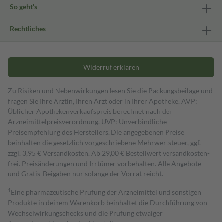
So geht's
Rechtliches
Widerruf erklären
Zu Risiken und Nebenwirkungen lesen Sie die Packungsbeilage und
fragen Sie Ihre Ärztin, Ihren Arzt oder in Ihrer Apotheke. AVP:
Üblicher Apothekenverkaufspreis berechnet nach der
Arzneimittelpreisverordnung. UVP: Unverbindliche
Preisempfehlung des Herstellers. Die angegebenen Preise
beinhalten die gesetzlich vorgeschriebene Mehrwertsteuer, ggf.
zzgl. 3,95 € Versandkosten. Ab 29,00 € Bestell­wert versand­kosten­
frei. Preisänderungen und Irrtümer vorbehalten. Alle Angebote
und Gratis-Beigaben nur solange der Vorrat reicht.
1
Eine pharmazeutische Prüfung der Arzneimittel und sonstigen
Produkte in deinem Warenkorb beinhaltet die Durchführung von
Wechselwirkungschecks und die Prüfung etwaiger