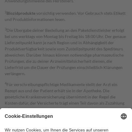
Anwendungshinweise des Herstellers.
2
Biozidprodukte
vorsichtig verwenden. Vor Gebrauch stets Etikett
und Produktinformationen lesen.
3
Die Übergabe deiner Bestellung an den Paketdienstleister erfolgt
bei uns werktags von Montag bis Freitag bis 18:00 Uhr. Der genaue
Lieferzeitpunkt kann je nach Region und in Abhängigkeit der
Produktverfügbarkeit sowie vom Zustellzeitpunkt des Spediteurs
abweichen. Darüber hinaus können notwendige pharmazeutische
Prüfungen, die zu deiner Arzneimittelsicherheit dienen, die
Lieferfrist um die Dauer der Prüfungen einschließlich Klärungen
verlängern.
4
Für verschreibungspflichtige Medikamente stellt der Arzt ein
Rezept aus und der Patient erhält sie in der Apotheke. Die
gesetzliche Krankenversicherung übernimmt in der Regel die
Kosten dafür, der Versicherte trägt einen Teil davon als Zuzahlung
mit.
Grundsätzlich leisten Mitglieder Zuzahlungen in Höhe von zehn
Prozent des Abgabepreises,
mindestens
jedoch
fünf Euro
und
höchstens zehn Euro.
Es sind jedoch nie mehr als die tatsächlichen