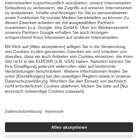
Kosten der Leistung zu entrichten.
Diese Regeln gelten grundsätzlich auch für Online-Apotheken.
Bei Heilmitteln und häuslicher Krankenpflege beträgt die
Zuzahlung zehn Prozent der Kosten sowie zehn Euro je
Verordnung.
Um das Engagement der Versicherten für ihre eigene Gesundheit zu
stärken und die besondere Stellung der Familie zu unterstützen,
fallen
keine Zuzahlungen
an bei:
• Kindern und Jugendlichen bis zum vollendeten 18. Lebensjahr
mit Ausnahme der Fahrkosten
• Untersuchungen zur Vorsorge und Früherkennung, die von der
GKV getragen werden
• empfohlenen Schutzimpfungen
• Harn- und Blutteststreifen
Wir nutzen Trusted Shops als unabhängigen Dienstleister für die
Einholung von Bewertungen. Trusted Shops hat Maßnahmen
getroffen, um sicherzustellen, dass es sich um echte Bewertungen
handelt. Mehr Informationen findest du hier:
https://help.etrusted.com/hc/de/articles/4419944605341
Einige Bilder und Inhalte wurden unter Zuhilfenahme künstlicher