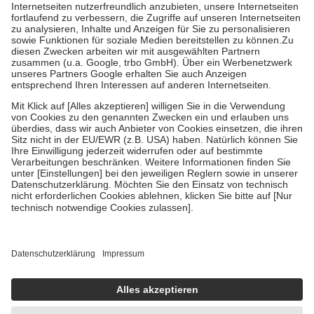
Kosten der Leistung zu entrichten.
Diese Regeln gelten grundsätzlich auch für Online-Apotheken.
Bei Heilmitteln und häuslicher Krankenpflege beträgt die
Zuzahlung zehn Prozent der Kosten sowie zehn Euro je
Verordnung.
Um das Engagement der Versicherten für ihre eigene Gesundheit zu
stärken und die besondere Stellung der Familie zu unterstützen,
fallen
keine Zuzahlungen
an bei:
• Kindern und Jugendlichen bis zum vollendeten 18. Lebensjahr
mit Ausnahme der Fahrkosten
• Untersuchungen zur Vorsorge und Früherkennung, die von der
GKV getragen werden
• empfohlenen Schutzimpfungen
• Harn- und Blutteststreifen
Wir nutzen Trusted Shops als unabhängigen Dienstleister für die
Einholung von Bewertungen. Trusted Shops hat Maßnahmen
getroffen, um sicherzustellen, dass es sich um echte Bewertungen
handelt. Mehr Informationen findest du hier:
https://help.etrusted.com/hc/de/articles/4419944605341
Einige Bilder und Inhalte wurden unter Zuhilfenahme künstlicher