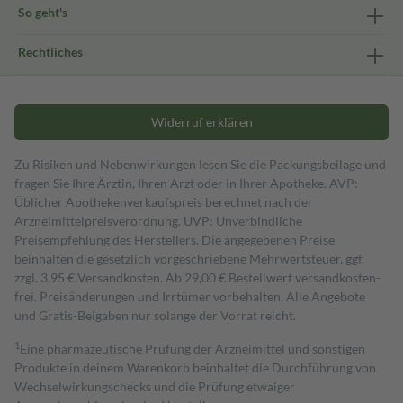
So geht's
Rechtliches
Widerruf erklären
Zu Risiken und Nebenwirkungen lesen Sie die Packungsbeilage und
fragen Sie Ihre Ärztin, Ihren Arzt oder in Ihrer Apotheke. AVP:
Üblicher Apothekenverkaufspreis berechnet nach der
Arzneimittelpreisverordnung. UVP: Unverbindliche
Preisempfehlung des Herstellers. Die angegebenen Preise
beinhalten die gesetzlich vorgeschriebene Mehrwertsteuer, ggf.
zzgl. 3,95 € Versandkosten. Ab 29,00 € Bestell­wert versand­kosten­
frei. Preisänderungen und Irrtümer vorbehalten. Alle Angebote
und Gratis-Beigaben nur solange der Vorrat reicht.
1
Eine pharmazeutische Prüfung der Arzneimittel und sonstigen
Produkte in deinem Warenkorb beinhaltet die Durchführung von
Wechselwirkungschecks und die Prüfung etwaiger