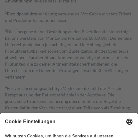
Anwendungshinweise des Herstellers.
2
Biozidprodukte
vorsichtig verwenden. Vor Gebrauch stets Etikett
und Produktinformationen lesen.
3
Die Übergabe deiner Bestellung an den Paketdienstleister erfolgt
bei uns werktags von Montag bis Freitag bis 18:00 Uhr. Der genaue
Lieferzeitpunkt kann je nach Region und in Abhängigkeit der
Produktverfügbarkeit sowie vom Zustellzeitpunkt des Spediteurs
abweichen. Darüber hinaus können notwendige pharmazeutische
Prüfungen, die zu deiner Arzneimittelsicherheit dienen, die
Lieferfrist um die Dauer der Prüfungen einschließlich Klärungen
verlängern.
4
Für verschreibungspflichtige Medikamente stellt der Arzt ein
Rezept aus und der Patient erhält sie in der Apotheke. Die
gesetzliche Krankenversicherung übernimmt in der Regel die
Kosten dafür, der Versicherte trägt einen Teil davon als Zuzahlung
mit.
Grundsätzlich leisten Mitglieder Zuzahlungen in Höhe von zehn
Prozent des Abgabepreises,
mindestens
jedoch
fünf Euro
und
höchstens zehn Euro.
Es sind jedoch nie mehr als die tatsächlichen