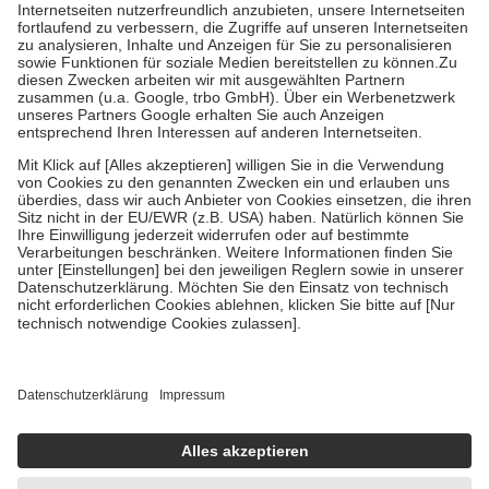
Kosten der Leistung zu entrichten.
Diese Regeln gelten grundsätzlich auch für Online-Apotheken.
Bei Heilmitteln und häuslicher Krankenpflege beträgt die
Zuzahlung zehn Prozent der Kosten sowie zehn Euro je
Verordnung.
Um das Engagement der Versicherten für ihre eigene Gesundheit zu
stärken und die besondere Stellung der Familie zu unterstützen,
fallen
keine Zuzahlungen
an bei:
• Kindern und Jugendlichen bis zum vollendeten 18. Lebensjahr
mit Ausnahme der Fahrkosten
• Untersuchungen zur Vorsorge und Früherkennung, die von der
GKV getragen werden
• empfohlenen Schutzimpfungen
• Harn- und Blutteststreifen
Wir nutzen Trusted Shops als unabhängigen Dienstleister für die
Einholung von Bewertungen. Trusted Shops hat Maßnahmen
getroffen, um sicherzustellen, dass es sich um echte Bewertungen
handelt. Mehr Informationen findest du hier:
https://help.etrusted.com/hc/de/articles/4419944605341
Einige Bilder und Inhalte wurden unter Zuhilfenahme künstlicher