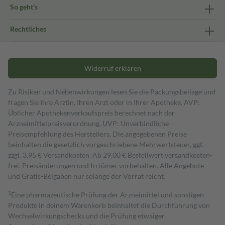
So geht's
Rechtliches
Widerruf erklären
Zu Risiken und Nebenwirkungen lesen Sie die Packungsbeilage und
fragen Sie Ihre Ärztin, Ihren Arzt oder in Ihrer Apotheke. AVP:
Üblicher Apothekenverkaufspreis berechnet nach der
Arzneimittelpreisverordnung. UVP: Unverbindliche
Preisempfehlung des Herstellers. Die angegebenen Preise
beinhalten die gesetzlich vorgeschriebene Mehrwertsteuer, ggf.
zzgl. 3,95 € Versandkosten. Ab 29,00 € Bestell­wert versand­kosten­
frei. Preisänderungen und Irrtümer vorbehalten. Alle Angebote
und Gratis-Beigaben nur solange der Vorrat reicht.
1
Eine pharmazeutische Prüfung der Arzneimittel und sonstigen
Produkte in deinem Warenkorb beinhaltet die Durchführung von
Wechselwirkungschecks und die Prüfung etwaiger