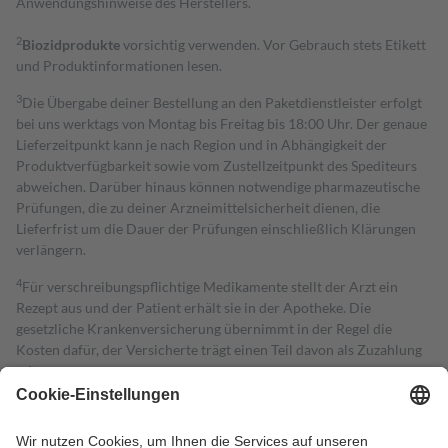
Anwendungshinweise des Herstellers.
2
Biozidprodukte
vorsichtig verwenden. Vor Gebrauch stets Etikett
und Produktinformationen lesen.
3
Die Übergabe deiner Bestellung an den Paketdienstleister erfolgt
bei uns werktags von Montag bis Freitag bis 18:00 Uhr. Der genaue
Lieferzeitpunkt kann je nach Region und in Abhängigkeit der
Produktverfügbarkeit sowie vom Zustellzeitpunkt des Spediteurs
abweichen. Darüber hinaus können notwendige pharmazeutische
Prüfungen, die zu deiner Arzneimittelsicherheit dienen, die
Lieferfrist um die Dauer der Prüfungen einschließlich Klärungen
verlängern.
4
Für verschreibungspflichtige Medikamente stellt der Arzt ein
Rezept aus und der Patient erhält sie in der Apotheke. Die
gesetzliche Krankenversicherung übernimmt in der Regel die
Kosten dafür, der Versicherte trägt einen Teil davon als Zuzahlung
mit.
Grundsätzlich leisten Mitglieder Zuzahlungen in Höhe von zehn
Prozent des Abgabepreises,
mindestens
jedoch
fünf Euro
und
höchstens zehn Euro.
Es sind jedoch nie mehr als die tatsächlichen