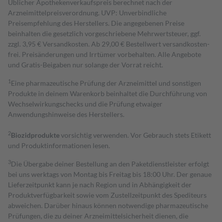
Üblicher Apothekenverkaufspreis berechnet nach der
Arzneimittelpreisverordnung. UVP: Unverbindliche
Preisempfehlung des Herstellers. Die angegebenen Preise
beinhalten die gesetzlich vorgeschriebene Mehrwertsteuer, ggf.
zzgl. 3,95 € Versandkosten. Ab 29,00 € Bestell­wert versand­kosten­
frei. Preisänderungen und Irrtümer vorbehalten. Alle Angebote
und Gratis-Beigaben nur solange der Vorrat reicht.
1
Eine pharmazeutische Prüfung der Arzneimittel und sonstigen
Produkte in deinem Warenkorb beinhaltet die Durchführung von
Wechselwirkungschecks und die Prüfung etwaiger
Anwendungshinweise des Herstellers.
2
Biozidprodukte
vorsichtig verwenden. Vor Gebrauch stets Etikett
und Produktinformationen lesen.
3
Die Übergabe deiner Bestellung an den Paketdienstleister erfolgt
bei uns werktags von Montag bis Freitag bis 18:00 Uhr. Der genaue
Lieferzeitpunkt kann je nach Region und in Abhängigkeit der
Produktverfügbarkeit sowie vom Zustellzeitpunkt des Spediteurs
abweichen. Darüber hinaus können notwendige pharmazeutische
Prüfungen, die zu deiner Arzneimittelsicherheit dienen, die