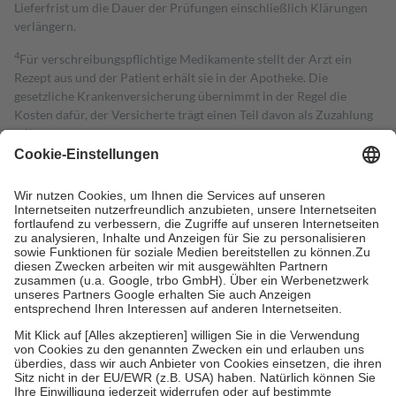
Lieferfrist um die Dauer der Prüfungen einschließlich Klärungen
verlängern.
4
Für verschreibungspflichtige Medikamente stellt der Arzt ein
Rezept aus und der Patient erhält sie in der Apotheke. Die
gesetzliche Krankenversicherung übernimmt in der Regel die
Kosten dafür, der Versicherte trägt einen Teil davon als Zuzahlung
mit.
Grundsätzlich leisten Mitglieder Zuzahlungen in Höhe von zehn
Prozent des Abgabepreises,
mindestens
jedoch
fünf Euro
und
höchstens zehn Euro.
Es sind jedoch nie mehr als die tatsächlichen
Kosten der Leistung zu entrichten.
Diese Regeln gelten grundsätzlich auch für Online-Apotheken.
Bei Heilmitteln und häuslicher Krankenpflege beträgt die
Zuzahlung zehn Prozent der Kosten sowie zehn Euro je
Verordnung.
Um das Engagement der Versicherten für ihre eigene Gesundheit zu
stärken und die besondere Stellung der Familie zu unterstützen,
fallen
keine Zuzahlungen
an bei:
• Kindern und Jugendlichen bis zum vollendeten 18. Lebensjahr
mit Ausnahme der Fahrkosten
• Untersuchungen zur Vorsorge und Früherkennung, die von der