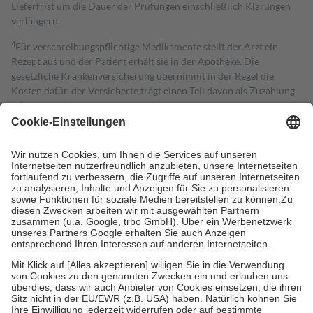
Lieferfrist um die Dauer der Prüfungen einschließlich Klärungen
verlängern.
4
Für verschreibungspflichtige Medikamente stellt der Arzt ein
Rezept aus und der Patient erhält sie in der Apotheke. Die
gesetzliche Krankenversicherung übernimmt in der Regel die
Kosten dafür, der Versicherte trägt einen Teil davon als Zuzahlung
mit.
Grundsätzlich leisten Mitglieder Zuzahlungen in Höhe von zehn
Prozent des Abgabepreises,
mindestens
jedoch
fünf Euro
und
höchstens zehn Euro.
Es sind jedoch nie mehr als die tatsächlichen
Kosten der Leistung zu entrichten.
Diese Regeln gelten grundsätzlich auch für Online-Apotheken.
Bei Heilmitteln und häuslicher Krankenpflege beträgt die
Zuzahlung zehn Prozent der Kosten sowie zehn Euro je
Verordnung.
Um das Engagement der Versicherten für ihre eigene Gesundheit zu
stärken und die besondere Stellung der Familie zu unterstützen,
fallen
keine Zuzahlungen
an bei:
• Kindern und Jugendlichen bis zum vollendeten 18. Lebensjahr
mit Ausnahme der Fahrkosten
• Untersuchungen zur Vorsorge und Früherkennung, die von der