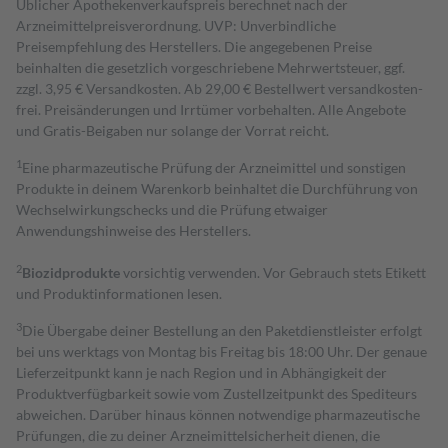
Üblicher Apothekenverkaufspreis berechnet nach der
Arzneimittelpreisverordnung. UVP: Unverbindliche
Preisempfehlung des Herstellers. Die angegebenen Preise
beinhalten die gesetzlich vorgeschriebene Mehrwertsteuer, ggf.
zzgl. 3,95 € Versandkosten. Ab 29,00 € Bestell­wert versand­kosten­
frei. Preisänderungen und Irrtümer vorbehalten. Alle Angebote
und Gratis-Beigaben nur solange der Vorrat reicht.
1
Eine pharmazeutische Prüfung der Arzneimittel und sonstigen
Produkte in deinem Warenkorb beinhaltet die Durchführung von
Wechselwirkungschecks und die Prüfung etwaiger
Anwendungshinweise des Herstellers.
2
Biozidprodukte
vorsichtig verwenden. Vor Gebrauch stets Etikett
und Produktinformationen lesen.
3
Die Übergabe deiner Bestellung an den Paketdienstleister erfolgt
bei uns werktags von Montag bis Freitag bis 18:00 Uhr. Der genaue
Lieferzeitpunkt kann je nach Region und in Abhängigkeit der
Produktverfügbarkeit sowie vom Zustellzeitpunkt des Spediteurs
abweichen. Darüber hinaus können notwendige pharmazeutische
Prüfungen, die zu deiner Arzneimittelsicherheit dienen, die