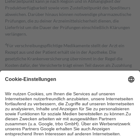
Lieferzeitpunkt kann je nach Region und in Abhängigkeit der
Produktverfügbarkeit sowie vom Zustellzeitpunkt des Spediteurs
abweichen. Darüber hinaus können notwendige pharmazeutische
Prüfungen, die zu deiner Arzneimittelsicherheit dienen, die
Lieferfrist um die Dauer der Prüfungen einschließlich Klärungen
verlängern.
4
Für verschreibungspflichtige Medikamente stellt der Arzt ein
Rezept aus und der Patient erhält sie in der Apotheke. Die
gesetzliche Krankenversicherung übernimmt in der Regel die
Kosten dafür, der Versicherte trägt einen Teil davon als Zuzahlung
mit.
Grundsätzlich leisten Mitglieder Zuzahlungen in Höhe von zehn
Prozent des Abgabepreises,
mindestens
jedoch
fünf Euro
und
höchstens zehn Euro.
Es sind jedoch nie mehr als die tatsächlichen
Kosten der Leistung zu entrichten.
Diese Regeln gelten grundsätzlich auch für Online-Apotheken.
Bei Heilmitteln und häuslicher Krankenpflege beträgt die
Zuzahlung zehn Prozent der Kosten sowie zehn Euro je
Verordnung.
Um das Engagement der Versicherten für ihre eigene Gesundheit zu
stärken und die besondere Stellung der Familie zu unterstützen,