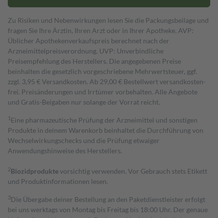
Zu Risiken und Nebenwirkungen lesen Sie die Packungsbeilage und
fragen Sie Ihre Ärztin, Ihren Arzt oder in Ihrer Apotheke. AVP:
Üblicher Apothekenverkaufspreis berechnet nach der
Arzneimittelpreisverordnung. UVP: Unverbindliche
Preisempfehlung des Herstellers. Die angegebenen Preise
beinhalten die gesetzlich vorgeschriebene Mehrwertsteuer, ggf.
zzgl. 3,95 € Versandkosten. Ab 29,00 € Bestell­wert versand­kosten­
frei. Preisänderungen und Irrtümer vorbehalten. Alle Angebote
und Gratis-Beigaben nur solange der Vorrat reicht.
1
Eine pharmazeutische Prüfung der Arzneimittel und sonstigen
Produkte in deinem Warenkorb beinhaltet die Durchführung von
Wechselwirkungschecks und die Prüfung etwaiger
Anwendungshinweise des Herstellers.
2
Biozidprodukte
vorsichtig verwenden. Vor Gebrauch stets Etikett
und Produktinformationen lesen.
3
Die Übergabe deiner Bestellung an den Paketdienstleister erfolgt
bei uns werktags von Montag bis Freitag bis 18:00 Uhr. Der genaue