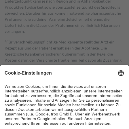
Lieferzeitpunkt kann je nach Region und in Abhängigkeit der
Produktverfügbarkeit sowie vom Zustellzeitpunkt des Spediteurs
abweichen. Darüber hinaus können notwendige pharmazeutische
Prüfungen, die zu deiner Arzneimittelsicherheit dienen, die
Lieferfrist um die Dauer der Prüfungen einschließlich Klärungen
verlängern.
4
Für verschreibungspflichtige Medikamente stellt der Arzt ein
Rezept aus und der Patient erhält sie in der Apotheke. Die
gesetzliche Krankenversicherung übernimmt in der Regel die
Kosten dafür, der Versicherte trägt einen Teil davon als Zuzahlung
mit.
Grundsätzlich leisten Mitglieder Zuzahlungen in Höhe von zehn
Prozent des Abgabepreises,
mindestens
jedoch
fünf Euro
und
höchstens zehn Euro.
Es sind jedoch nie mehr als die tatsächlichen
Kosten der Leistung zu entrichten.
Diese Regeln gelten grundsätzlich auch für Online-Apotheken.
Bei Heilmitteln und häuslicher Krankenpflege beträgt die
Zuzahlung zehn Prozent der Kosten sowie zehn Euro je
Verordnung.
Um das Engagement der Versicherten für ihre eigene Gesundheit zu
stärken und die besondere Stellung der Familie zu unterstützen,