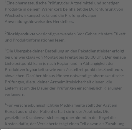
1
Eine pharmazeutische Prüfung der Arzneimittel und sonstigen
Produkte in deinem Warenkorb beinhaltet die Durchführung von
Wechselwirkungschecks und die Prüfung etwaiger
Anwendungshinweise des Herstellers.
2
Biozidprodukte
vorsichtig verwenden. Vor Gebrauch stets Etikett
und Produktinformationen lesen.
3
Die Übergabe deiner Bestellung an den Paketdienstleister erfolgt
bei uns werktags von Montag bis Freitag bis 18:00 Uhr. Der genaue
Lieferzeitpunkt kann je nach Region und in Abhängigkeit der
Produktverfügbarkeit sowie vom Zustellzeitpunkt des Spediteurs
abweichen. Darüber hinaus können notwendige pharmazeutische
Prüfungen, die zu deiner Arzneimittelsicherheit dienen, die
Lieferfrist um die Dauer der Prüfungen einschließlich Klärungen
verlängern.
4
Für verschreibungspflichtige Medikamente stellt der Arzt ein
Rezept aus und der Patient erhält sie in der Apotheke. Die
gesetzliche Krankenversicherung übernimmt in der Regel die
Kosten dafür, der Versicherte trägt einen Teil davon als Zuzahlung
mit.