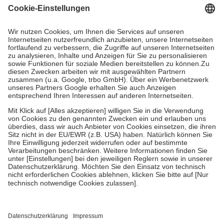
Grundsätzlich leisten Mitglieder Zuzahlungen in Höhe von zehn
Prozent des Abgabepreises,
mindestens
jedoch
fünf Euro
und
höchstens zehn Euro.
Es sind jedoch nie mehr als die tatsächlichen
Kosten der Leistung zu entrichten.
Diese Regeln gelten grundsätzlich auch für Online-Apotheken.
Bei Heilmitteln und häuslicher Krankenpflege beträgt die
Zuzahlung zehn Prozent der Kosten sowie zehn Euro je
Verordnung.
Um das Engagement der Versicherten für ihre eigene Gesundheit zu
stärken und die besondere Stellung der Familie zu unterstützen,
fallen
keine Zuzahlungen
an bei:
• Kindern und Jugendlichen bis zum vollendeten 18. Lebensjahr
mit Ausnahme der Fahrkosten
• Untersuchungen zur Vorsorge und Früherkennung, die von der
GKV getragen werden
• empfohlenen Schutzimpfungen
• Harn- und Blutteststreifen
Wir nutzen Trusted Shops als unabhängigen Dienstleister für die
Einholung von Bewertungen. Trusted Shops hat Maßnahmen
getroffen, um sicherzustellen, dass es sich um echte Bewertungen