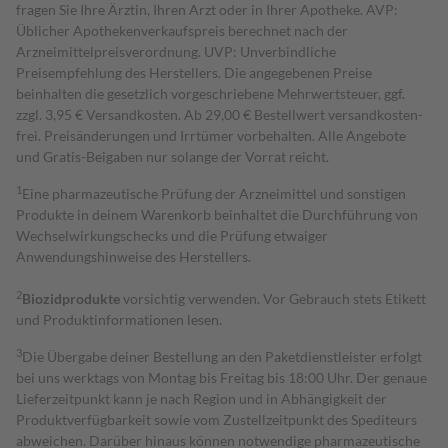
fragen Sie Ihre Ärztin, Ihren Arzt oder in Ihrer Apotheke. AVP:
Üblicher Apothekenverkaufspreis berechnet nach der
Arzneimittelpreisverordnung. UVP: Unverbindliche
Preisempfehlung des Herstellers. Die angegebenen Preise
beinhalten die gesetzlich vorgeschriebene Mehrwertsteuer, ggf.
zzgl. 3,95 € Versandkosten. Ab 29,00 € Bestell­wert versand­kosten­
frei. Preisänderungen und Irrtümer vorbehalten. Alle Angebote
und Gratis-Beigaben nur solange der Vorrat reicht.
1
Eine pharmazeutische Prüfung der Arzneimittel und sonstigen
Produkte in deinem Warenkorb beinhaltet die Durchführung von
Wechselwirkungschecks und die Prüfung etwaiger
Anwendungshinweise des Herstellers.
2
Biozidprodukte
vorsichtig verwenden. Vor Gebrauch stets Etikett
und Produktinformationen lesen.
3
Die Übergabe deiner Bestellung an den Paketdienstleister erfolgt
bei uns werktags von Montag bis Freitag bis 18:00 Uhr. Der genaue
Lieferzeitpunkt kann je nach Region und in Abhängigkeit der
Produktverfügbarkeit sowie vom Zustellzeitpunkt des Spediteurs
abweichen. Darüber hinaus können notwendige pharmazeutische