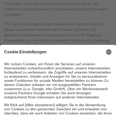
Prüfungen, die zu deiner Arzneimittelsicherheit dienen, die
Lieferfrist um die Dauer der Prüfungen einschließlich Klärungen
verlängern.
4
Für verschreibungspflichtige Medikamente stellt der Arzt ein
Rezept aus und der Patient erhält sie in der Apotheke. Die
gesetzliche Krankenversicherung übernimmt in der Regel die
Kosten dafür, der Versicherte trägt einen Teil davon als Zuzahlung
mit.
Grundsätzlich leisten Mitglieder Zuzahlungen in Höhe von zehn
Prozent des Abgabepreises,
mindestens
jedoch
fünf Euro
und
höchstens zehn Euro.
Es sind jedoch nie mehr als die tatsächlichen
Kosten der Leistung zu entrichten.
Diese Regeln gelten grundsätzlich auch für Online-Apotheken.
Bei Heilmitteln und häuslicher Krankenpflege beträgt die
Zuzahlung zehn Prozent der Kosten sowie zehn Euro je
Verordnung.
Um das Engagement der Versicherten für ihre eigene Gesundheit zu
stärken und die besondere Stellung der Familie zu unterstützen,
fallen
keine Zuzahlungen
an bei:
• Kindern und Jugendlichen bis zum vollendeten 18. Lebensjahr