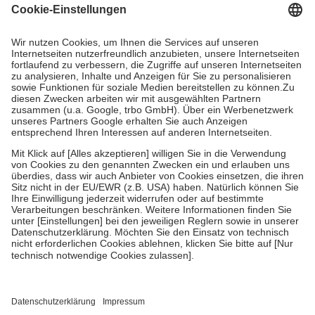
Grundsätzlich leisten Mitglieder Zuzahlungen in Höhe von zehn
Prozent des Abgabepreises,
mindestens
jedoch
fünf Euro
und
höchstens zehn Euro.
Es sind jedoch nie mehr als die tatsächlichen
Kosten der Leistung zu entrichten.
Diese Regeln gelten grundsätzlich auch für Online-Apotheken.
Bei Heilmitteln und häuslicher Krankenpflege beträgt die
Zuzahlung zehn Prozent der Kosten sowie zehn Euro je
Verordnung.
Um das Engagement der Versicherten für ihre eigene Gesundheit zu
stärken und die besondere Stellung der Familie zu unterstützen,
fallen
keine Zuzahlungen
an bei:
• Kindern und Jugendlichen bis zum vollendeten 18. Lebensjahr
mit Ausnahme der Fahrkosten
• Untersuchungen zur Vorsorge und Früherkennung, die von der
GKV getragen werden
• empfohlenen Schutzimpfungen
• Harn- und Blutteststreifen
Wir nutzen Trusted Shops als unabhängigen Dienstleister für die
Einholung von Bewertungen. Trusted Shops hat Maßnahmen
getroffen, um sicherzustellen, dass es sich um echte Bewertungen
handelt. Mehr Informationen findest du hier: