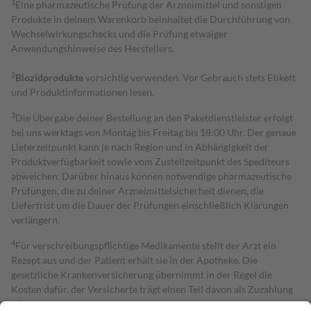
1
Eine pharmazeutische Prüfung der Arzneimittel und sonstigen
Produkte in deinem Warenkorb beinhaltet die Durchführung von
Wechselwirkungschecks und die Prüfung etwaiger
Anwendungshinweise des Herstellers.
2
Biozidprodukte
vorsichtig verwenden. Vor Gebrauch stets Etikett
und Produktinformationen lesen.
3
Die Übergabe deiner Bestellung an den Paketdienstleister erfolgt
bei uns werktags von Montag bis Freitag bis 18:00 Uhr. Der genaue
Lieferzeitpunkt kann je nach Region und in Abhängigkeit der
Produktverfügbarkeit sowie vom Zustellzeitpunkt des Spediteurs
abweichen. Darüber hinaus können notwendige pharmazeutische
Prüfungen, die zu deiner Arzneimittelsicherheit dienen, die
Lieferfrist um die Dauer der Prüfungen einschließlich Klärungen
verlängern.
4
Für verschreibungspflichtige Medikamente stellt der Arzt ein
Rezept aus und der Patient erhält sie in der Apotheke. Die
gesetzliche Krankenversicherung übernimmt in der Regel die
Kosten dafür, der Versicherte trägt einen Teil davon als Zuzahlung
mit.