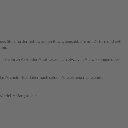
en, Störung der unbewussten Bewegungsabläufe mit Zittern und evtl.
ung.
ragen Sie Ihren Arzt oder Apotheker nach etwaigen Auswirkungen oder
e das Arzneimittel daher nach seinen Anweisungen anwenden.
hwindel-Anfangsdosis: