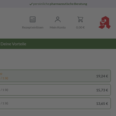
persönliche
pharmazeutische Beratung
Rezept einlösen
Mein Konto
0,00 €
Deine Vorteile
pp
19,24 €
/ 1 St)
15,73 €
/ 1 St)
13,65 €
/ 1 St)