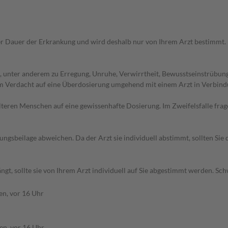
r Dauer der Erkrankung und wird deshalb nur von Ihrem Arzt bestimmt.
 unter anderem zu Erregung, Unruhe, Verwirrtheit, Bewusstseinstrübung
dem Verdacht auf eine Überdosierung umgehend mit einem Arzt in Verbind
d älteren Menschen auf eine gewissenhafte Dosierung. Im Zweifelsfalle f
gsbeilage abweichen. Da der Arzt sie individuell abstimmt, sollten Si
gt, sollte sie von Ihrem Arzt individuell auf Sie abgestimmt werden. Sc
en, vor 16 Uhr
en, vor 16 Uhr