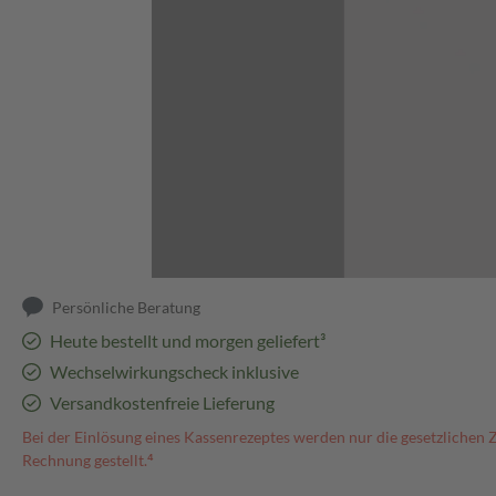
Abbildung kann abweichen
Persönliche Beratung
Heute bestellt und morgen geliefert³
Wechselwirkungscheck inklusive
Versandkostenfreie Lieferung
Bei der Einlösung eines Kassenrezeptes werden nur die gesetzlichen 
Rechnung gestellt.⁴