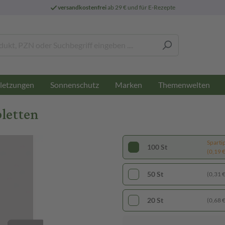
versandkostenfrei
ab 29 € und für E-Rezepte
letzungen
Sonnenschutz
Marken
Themenwelten
bletten
Sparti
100 St
(0,19 € 
50 St
(0,31 € 
20 St
(0,68 € 