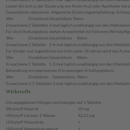
Lassen Sie sich zu der Dosierung von Ihrem Arzt oder Apotheker berat
Gesamtdosis reduzieren. Allgemeine Dosierungsempfehlung: Schizop
Wer
Einzeldosis
Gesamtdosis
Wann
Erwachsene
2 Tabletten
3-mal täglich
unabhängig von den Mahlzeiten
Für die Erhaltungsdosis stehen Arzneimittel mit höherem Wirkstoffge
Wer
Einzeldosis
Gesamtdosis
Wann
Erwachsene
1 Tablette
2-4-mal täglich
unabhängig von den Mahlzeit
Für Kinder und Jugendliche von 6 bis unter 18 Jahren wird das Arz
Wer
Einzeldosis
Gesamtdosis
Wann
Erwachsene
1 Tablette
1-3-mal täglich
unabhängig von den Mahlzeit
Behandlung von depressiven Erkrankungen-Erhaltungsdosis:
Wer
Einzeldosis
Gesamtdosis
Wann
Erwachsene
1-2 Tabletten
3-mal-täglich
unabhängig von den Mahlzeit
Wirkstoffe
Die angegebenen Mengen sind bezogen auf 1 Tablette
Wirkstoff
Sulpirid
50 mg
Hilfsstoff
Lactose-1-Wasser
42,25 mg
Hilfsstoff
Maisstärke
+
Hilfsstoff
Magnesium stearat
+