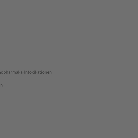
ychopharmaka-Intoxikationen
en