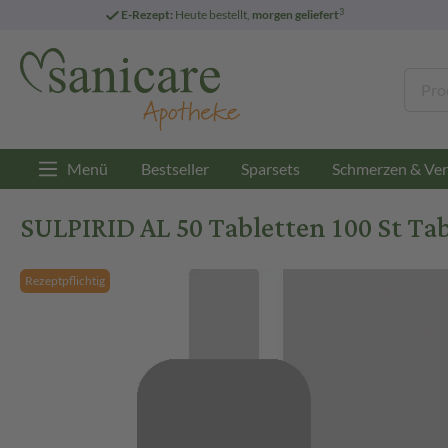
3
E-Rezept:
Heute bestellt,
morgen geliefert
Menü
Bestseller
Sparsets
Schmerzen & Ver
SULPIRID AL 50 Tabletten 100 St Ta
Rezeptpflichtig