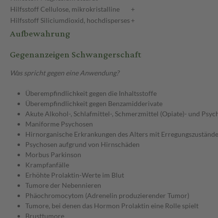
Hilfsstoff
Cellulose, mikrokristalline
+
Hilfsstoff
Siliciumdioxid, hochdisperses
+
Aufbewahrung
Gegenanzeigen Schwangerschaft
Was spricht gegen eine Anwendung?
Überempfindlichkeit gegen die Inhaltsstoffe
Überempfindlichkeit gegen Benzamidderivate
Akute Alkohol-, Schlafmittel-, Schmerzmittel (Opiate)- und Ps
Maniforme Psychosen
Hirnorganische Erkrankungen des Alters mit Erregungszuständ
Psychosen aufgrund von Hirnschäden
Morbus Parkinson
Krampfanfälle
Erhöhte Prolaktin-Werte im Blut
Tumore der Nebennieren
Phäochromocytom (Adrenelin produzierender Tumor)
Tumore, bei denen das Hormon Prolaktin eine Rolle spielt
Brusttumore