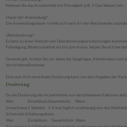
Nehmen Sie das Arzneimittel mit Flüssigkeit (z.B. 1 Glas Wasser) ein.
Dauer der Anwendung?
Die Anwendungsdauer richtet sich nach Art der Beschwerde und/ode
Überdosierung?
Es kann zu einer Vielzahl von Überdosierungserscheinungen kommen,
Fallneigung, Blutdruckabfall bis hin zum Koma. Setzen Sie sich bei 
Generell gilt: Achten Sie vor allem bei Säuglingen, Kleinkindern un
Vorsichtsmaßnahmen.
Eine vom Arzt verordnete Dosierung kann von den Angaben der Packun
Dosierung
Da die Dosierung des Arzneimittels von verschiedenen Faktoren abhän
Wer
Einzeldosis
Gesamtdosis
Wann
Erwachsene
1 Tablette
1-3-mal täglich
unabhängig von den Mahlzeit
Schwindel-Erhaltungsdosis:
Wer
Einzeldosis
Gesamtdosis
Wann
Erwachsene
1-2 Tabletten
3-mal-täglich
unabhängig von den Mahlzeit