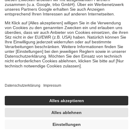
Bei Heilmitteln und häuslicher Krankenpflege beträgt die
Zuzahlung zehn Prozent der Kosten sowie zehn Euro je
Verordnung.
Um das Engagement der Versicherten für ihre eigene Gesundheit zu
stärken und die besondere Stellung der Familie zu unterstützen,
fallen
keine Zuzahlungen
an bei:
• Kindern und Jugendlichen bis zum vollendeten 18. Lebensjahr
mit Ausnahme der Fahrkosten
• Untersuchungen zur Vorsorge und Früherkennung, die von der
GKV getragen werden
• empfohlenen Schutzimpfungen
• Harn- und Blutteststreifen
Wir nutzen Trusted Shops als unabhängigen Dienstleister für die
Einholung von Bewertungen. Trusted Shops hat Maßnahmen
getroffen, um sicherzustellen, dass es sich um echte Bewertungen
handelt. Mehr Informationen findest du hier:
https://help.etrusted.com/hc/de/articles/4419944605341
Einige Bilder und Inhalte wurden unter Zuhilfenahme künstlicher
Intelligenz erstellt.