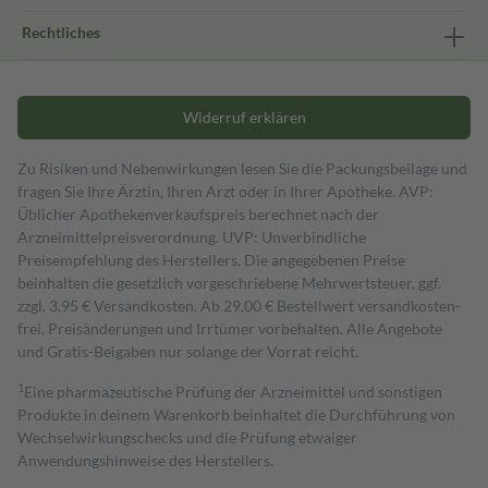
Rechtliches
Widerruf erklären
Zu Risiken und Nebenwirkungen lesen Sie die Packungsbeilage und
fragen Sie Ihre Ärztin, Ihren Arzt oder in Ihrer Apotheke. AVP:
Üblicher Apothekenverkaufspreis berechnet nach der
Arzneimittelpreisverordnung. UVP: Unverbindliche
Preisempfehlung des Herstellers. Die angegebenen Preise
beinhalten die gesetzlich vorgeschriebene Mehrwertsteuer, ggf.
zzgl. 3,95 € Versandkosten. Ab 29,00 € Bestell­wert versand­kosten­
frei. Preisänderungen und Irrtümer vorbehalten. Alle Angebote
und Gratis-Beigaben nur solange der Vorrat reicht.
1
Eine pharmazeutische Prüfung der Arzneimittel und sonstigen
Produkte in deinem Warenkorb beinhaltet die Durchführung von
Wechselwirkungschecks und die Prüfung etwaiger
Anwendungshinweise des Herstellers.