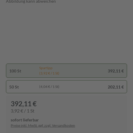
Abbildung kann abweichen
Spartipp
100 St
392,11 €
(3,92 € / 1 St)
50 St
202,11 €
(4,04 € / 1 St)
392,11 €
3,92 € / 1 St
sofort lieferbar
Preise inkl. MwSt. ggf. zzgl. Versandkosten