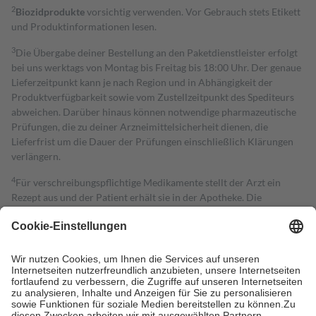
2
Biozidprodukte
vorsichtig verwenden. Vor Gebrauch stets Etikett
und Produktinformationen lesen.
3
Die Übergabe deiner Bestellung an den Paketdienstleister erfolgt
bei uns werktags von Montag bis Freitag bis 18:00 Uhr. Der genaue
Lieferzeitpunkt kann je nach Region und in Abhängigkeit der
Produktverfügbarkeit sowie vom Zustellzeitpunkt des Spediteurs
abweichen. Darüber hinaus können notwendige pharmazeutische
Prüfungen, die zu deiner Arzneimittelsicherheit dienen, die
Lieferfrist um die Dauer der Prüfungen einschließlich Klärungen
verlängern.
4
Für verschreibungspflichtige Medikamente stellt der Arzt ein
Rezept aus und der Patient erhält sie in der Apotheke. Die
gesetzliche Krankenversicherung übernimmt in der Regel die
Kosten dafür, der Versicherte trägt einen Teil davon als Zuzahlung
mit.
Grundsätzlich leisten Mitglieder Zuzahlungen in Höhe von zehn
Prozent des Abgabepreises,
mindestens
jedoch
fünf Euro
und
höchstens zehn Euro.
Es sind jedoch nie mehr als die tatsächlichen
Kosten der Leistung zu entrichten.
Diese Regeln gelten grundsätzlich auch für Online-Apotheken.