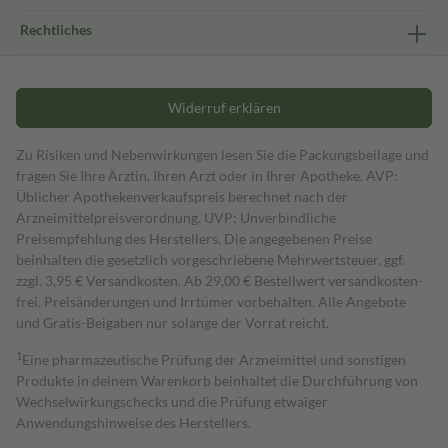
Rechtliches
Widerruf erklären
Zu Risiken und Nebenwirkungen lesen Sie die Packungsbeilage und
fragen Sie Ihre Ärztin, Ihren Arzt oder in Ihrer Apotheke. AVP:
Üblicher Apothekenverkaufspreis berechnet nach der
Arzneimittelpreisverordnung. UVP: Unverbindliche
Preisempfehlung des Herstellers. Die angegebenen Preise
beinhalten die gesetzlich vorgeschriebene Mehrwertsteuer, ggf.
zzgl. 3,95 € Versandkosten. Ab 29,00 € Bestell­wert versand­kosten­
frei. Preisänderungen und Irrtümer vorbehalten. Alle Angebote
und Gratis-Beigaben nur solange der Vorrat reicht.
1
Eine pharmazeutische Prüfung der Arzneimittel und sonstigen
Produkte in deinem Warenkorb beinhaltet die Durchführung von
Wechselwirkungschecks und die Prüfung etwaiger
Anwendungshinweise des Herstellers.