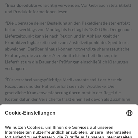
2
Biozidprodukte
vorsichtig verwenden. Vor Gebrauch stets Etikett
und Produktinformationen lesen.
3
Die Übergabe deiner Bestellung an den Paketdienstleister erfolgt
bei uns werktags von Montag bis Freitag bis 18:00 Uhr. Der genaue
Lieferzeitpunkt kann je nach Region und in Abhängigkeit der
Produktverfügbarkeit sowie vom Zustellzeitpunkt des Spediteurs
abweichen. Darüber hinaus können notwendige pharmazeutische
Prüfungen, die zu deiner Arzneimittelsicherheit dienen, die
Lieferfrist um die Dauer der Prüfungen einschließlich Klärungen
verlängern.
4
Für verschreibungspflichtige Medikamente stellt der Arzt ein
Rezept aus und der Patient erhält sie in der Apotheke. Die
gesetzliche Krankenversicherung übernimmt in der Regel die
Kosten dafür, der Versicherte trägt einen Teil davon als Zuzahlung
mit.
Grundsätzlich leisten Mitglieder Zuzahlungen in Höhe von zehn
Prozent des Abgabepreises,
mindestens
jedoch
fünf Euro
und
höchstens zehn Euro.
Es sind jedoch nie mehr als die tatsächlichen
Kosten der Leistung zu entrichten.
Diese Regeln gelten grundsätzlich auch für Online-Apotheken.