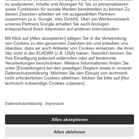
Bei Heilmitteln und häuslicher Krankenpflege beträgt die
Zuzahlung zehn Prozent der Kosten sowie zehn Euro je
Verordnung.
Um das Engagement der Versicherten für ihre eigene Gesundheit zu
stärken und die besondere Stellung der Familie zu unterstützen,
fallen
keine Zuzahlungen
an bei:
• Kindern und Jugendlichen bis zum vollendeten 18. Lebensjahr
mit Ausnahme der Fahrkosten
• Untersuchungen zur Vorsorge und Früherkennung, die von der
GKV getragen werden
• empfohlenen Schutzimpfungen
• Harn- und Blutteststreifen
Wir nutzen Trusted Shops als unabhängigen Dienstleister für die
Einholung von Bewertungen. Trusted Shops hat Maßnahmen
getroffen, um sicherzustellen, dass es sich um echte Bewertungen
handelt. Mehr Informationen findest du hier:
https://help.etrusted.com/hc/de/articles/4419944605341
Einige Bilder und Inhalte wurden unter Zuhilfenahme künstlicher
Intelligenz erstellt.