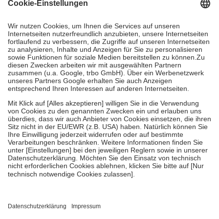
Grundsätzlich leisten Mitglieder Zuzahlungen in Höhe von zehn
Prozent des Abgabepreises,
mindestens
jedoch
fünf Euro
und
höchstens zehn Euro.
Es sind jedoch nie mehr als die tatsächlichen
Kosten der Leistung zu entrichten.
Diese Regeln gelten grundsätzlich auch für Online-Apotheken.
Bei Heilmitteln und häuslicher Krankenpflege beträgt die
Zuzahlung zehn Prozent der Kosten sowie zehn Euro je
Verordnung.
Um das Engagement der Versicherten für ihre eigene Gesundheit zu
stärken und die besondere Stellung der Familie zu unterstützen,
fallen
keine Zuzahlungen
an bei:
• Kindern und Jugendlichen bis zum vollendeten 18. Lebensjahr
mit Ausnahme der Fahrkosten
• Untersuchungen zur Vorsorge und Früherkennung, die von der
GKV getragen werden
• empfohlenen Schutzimpfungen
• Harn- und Blutteststreifen
Wir nutzen Trusted Shops als unabhängigen Dienstleister für die
Einholung von Bewertungen. Trusted Shops hat Maßnahmen
getroffen, um sicherzustellen, dass es sich um echte Bewertungen
handelt. Mehr Informationen findest du hier: