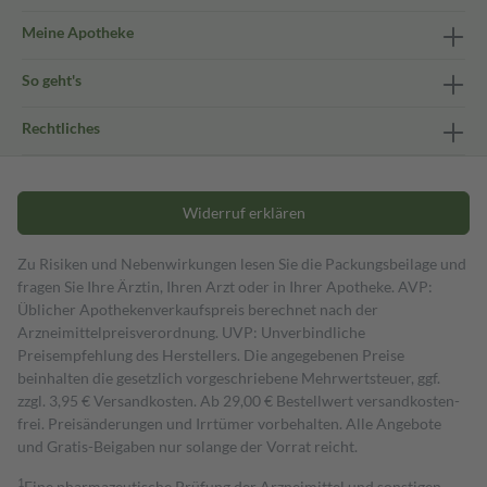
Meine Apotheke
So geht's
Rechtliches
Widerruf erklären
Zu Risiken und Nebenwirkungen lesen Sie die Packungsbeilage und
fragen Sie Ihre Ärztin, Ihren Arzt oder in Ihrer Apotheke. AVP:
Üblicher Apothekenverkaufspreis berechnet nach der
Arzneimittelpreisverordnung. UVP: Unverbindliche
Preisempfehlung des Herstellers. Die angegebenen Preise
beinhalten die gesetzlich vorgeschriebene Mehrwertsteuer, ggf.
zzgl. 3,95 € Versandkosten. Ab 29,00 € Bestell­wert versand­kosten­
frei. Preisänderungen und Irrtümer vorbehalten. Alle Angebote
und Gratis-Beigaben nur solange der Vorrat reicht.
1
Eine pharmazeutische Prüfung der Arzneimittel und sonstigen