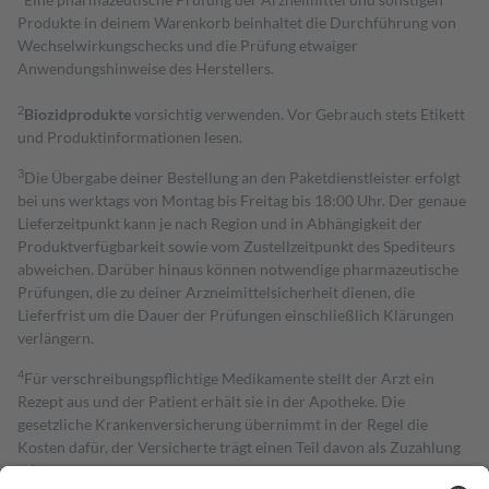
Produkte in deinem Warenkorb beinhaltet die Durchführung von
Wechselwirkungschecks und die Prüfung etwaiger
Anwendungshinweise des Herstellers.
2
Biozidprodukte
vorsichtig verwenden. Vor Gebrauch stets Etikett
und Produktinformationen lesen.
3
Die Übergabe deiner Bestellung an den Paketdienstleister erfolgt
bei uns werktags von Montag bis Freitag bis 18:00 Uhr. Der genaue
Lieferzeitpunkt kann je nach Region und in Abhängigkeit der
Produktverfügbarkeit sowie vom Zustellzeitpunkt des Spediteurs
abweichen. Darüber hinaus können notwendige pharmazeutische
Prüfungen, die zu deiner Arzneimittelsicherheit dienen, die
Lieferfrist um die Dauer der Prüfungen einschließlich Klärungen
verlängern.
4
Für verschreibungspflichtige Medikamente stellt der Arzt ein
Rezept aus und der Patient erhält sie in der Apotheke. Die
gesetzliche Krankenversicherung übernimmt in der Regel die
Kosten dafür, der Versicherte trägt einen Teil davon als Zuzahlung
mit.