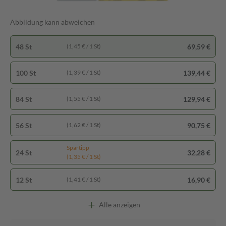
Abbildung kann abweichen
48 St
69,59 €
(1,45 € / 1 St)
100 St
139,44 €
(1,39 € / 1 St)
84 St
129,94 €
(1,55 € / 1 St)
56 St
90,75 €
(1,62 € / 1 St)
Spartipp
24 St
32,28 €
(1,35 € / 1 St)
12 St
16,90 €
(1,41 € / 1 St)
Alle anzeigen