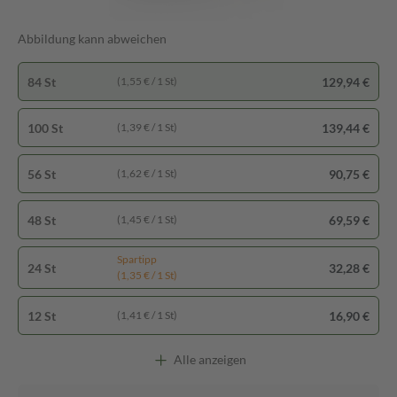
Abbildung kann abweichen
84 St
129,94 €
(1,55 € / 1 St)
100 St
139,44 €
(1,39 € / 1 St)
56 St
90,75 €
(1,62 € / 1 St)
48 St
69,59 €
(1,45 € / 1 St)
Spartipp
24 St
32,28 €
(1,35 € / 1 St)
12 St
16,90 €
(1,41 € / 1 St)
Alle anzeigen