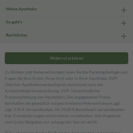
Meine Apotheke
So geht's
Rechtliches
Widerruf erklären
Zu Risiken und Nebenwirkungen lesen Sie die Packungsbeilage und
fragen Sie Ihre Ärztin, Ihren Arzt oder in Ihrer Apotheke. AVP:
Üblicher Apothekenverkaufspreis berechnet nach der
Arzneimittelpreisverordnung. UVP: Unverbindliche
Preisempfehlung des Herstellers. Die angegebenen Preise
beinhalten die gesetzlich vorgeschriebene Mehrwertsteuer, ggf.
zzgl. 3,95 € Versandkosten. Ab 29,00 € Bestell­wert versand­kosten­
frei. Preisänderungen und Irrtümer vorbehalten. Alle Angebote
und Gratis-Beigaben nur solange der Vorrat reicht.
1
Eine pharmazeutische Prüfung der Arzneimittel und sonstigen