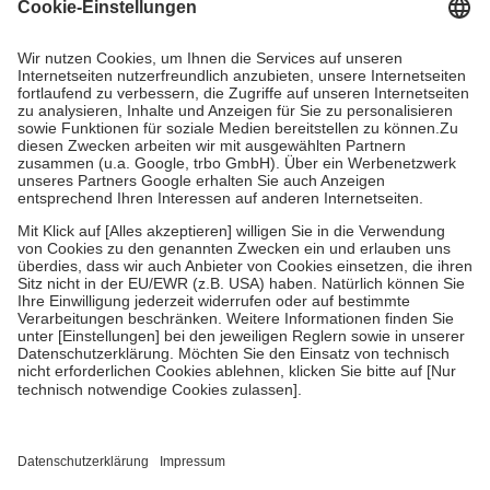
Grundsätzlich leisten Mitglieder Zuzahlungen in Höhe von zehn
Prozent des Abgabepreises,
mindestens
jedoch
fünf Euro
und
höchstens zehn Euro.
Es sind jedoch nie mehr als die tatsächlichen
Kosten der Leistung zu entrichten.
Diese Regeln gelten grundsätzlich auch für Online-Apotheken.
Bei Heilmitteln und häuslicher Krankenpflege beträgt die
Zuzahlung zehn Prozent der Kosten sowie zehn Euro je
Verordnung.
Um das Engagement der Versicherten für ihre eigene Gesundheit zu
stärken und die besondere Stellung der Familie zu unterstützen,
fallen
keine Zuzahlungen
an bei:
• Kindern und Jugendlichen bis zum vollendeten 18. Lebensjahr
mit Ausnahme der Fahrkosten
• Untersuchungen zur Vorsorge und Früherkennung, die von der
GKV getragen werden
• empfohlenen Schutzimpfungen
• Harn- und Blutteststreifen
Wir nutzen Trusted Shops als unabhängigen Dienstleister für die
Einholung von Bewertungen. Trusted Shops hat Maßnahmen
getroffen, um sicherzustellen, dass es sich um echte Bewertungen
handelt. Mehr Informationen findest du hier: