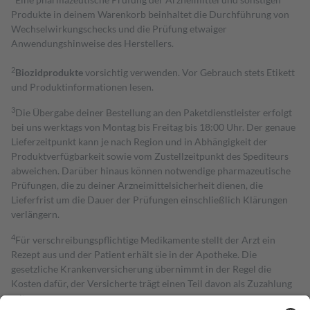
Produkte in deinem Warenkorb beinhaltet die Durchführung von
Wechselwirkungschecks und die Prüfung etwaiger
Anwendungshinweise des Herstellers.
2
Biozidprodukte
vorsichtig verwenden. Vor Gebrauch stets Etikett
und Produktinformationen lesen.
3
Die Übergabe deiner Bestellung an den Paketdienstleister erfolgt
bei uns werktags von Montag bis Freitag bis 18:00 Uhr. Der genaue
Lieferzeitpunkt kann je nach Region und in Abhängigkeit der
Produktverfügbarkeit sowie vom Zustellzeitpunkt des Spediteurs
abweichen. Darüber hinaus können notwendige pharmazeutische
Prüfungen, die zu deiner Arzneimittelsicherheit dienen, die
Lieferfrist um die Dauer der Prüfungen einschließlich Klärungen
verlängern.
4
Für verschreibungspflichtige Medikamente stellt der Arzt ein
Rezept aus und der Patient erhält sie in der Apotheke. Die
gesetzliche Krankenversicherung übernimmt in der Regel die
Kosten dafür, der Versicherte trägt einen Teil davon als Zuzahlung
mit.