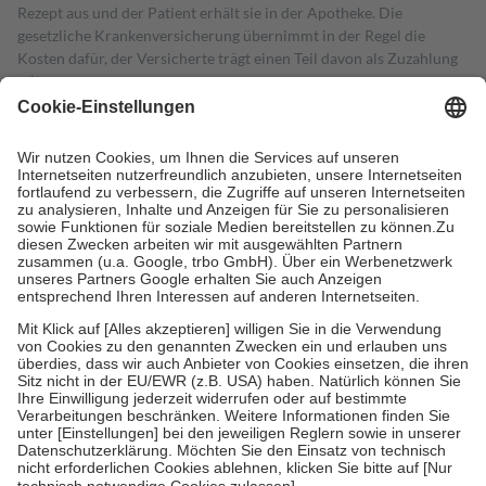
Rezept aus und der Patient erhält sie in der Apotheke. Die
gesetzliche Krankenversicherung übernimmt in der Regel die
Kosten dafür, der Versicherte trägt einen Teil davon als Zuzahlung
mit.
Grundsätzlich leisten Mitglieder Zuzahlungen in Höhe von zehn
Prozent des Abgabepreises,
mindestens
jedoch
fünf Euro
und
höchstens zehn Euro.
Es sind jedoch nie mehr als die tatsächlichen
Kosten der Leistung zu entrichten.
Diese Regeln gelten grundsätzlich auch für Online-Apotheken.
Bei Heilmitteln und häuslicher Krankenpflege beträgt die
Zuzahlung zehn Prozent der Kosten sowie zehn Euro je
Verordnung.
Um das Engagement der Versicherten für ihre eigene Gesundheit zu
stärken und die besondere Stellung der Familie zu unterstützen,
fallen
keine Zuzahlungen
an bei:
• Kindern und Jugendlichen bis zum vollendeten 18. Lebensjahr
mit Ausnahme der Fahrkosten
• Untersuchungen zur Vorsorge und Früherkennung, die von der
GKV getragen werden
• empfohlenen Schutzimpfungen
• Harn- und Blutteststreifen