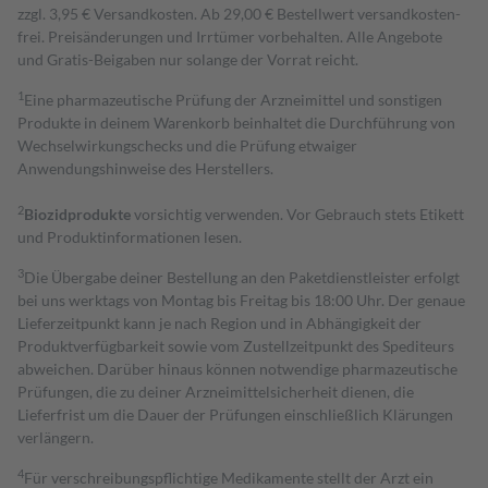
zzgl. 3,95 € Versandkosten. Ab 29,00 € Bestell­wert versand­kosten­
frei. Preisänderungen und Irrtümer vorbehalten. Alle Angebote
und Gratis-Beigaben nur solange der Vorrat reicht.
1
Eine pharmazeutische Prüfung der Arzneimittel und sonstigen
Produkte in deinem Warenkorb beinhaltet die Durchführung von
Wechselwirkungschecks und die Prüfung etwaiger
Anwendungshinweise des Herstellers.
2
Biozidprodukte
vorsichtig verwenden. Vor Gebrauch stets Etikett
und Produktinformationen lesen.
3
Die Übergabe deiner Bestellung an den Paketdienstleister erfolgt
bei uns werktags von Montag bis Freitag bis 18:00 Uhr. Der genaue
Lieferzeitpunkt kann je nach Region und in Abhängigkeit der
Produktverfügbarkeit sowie vom Zustellzeitpunkt des Spediteurs
abweichen. Darüber hinaus können notwendige pharmazeutische
Prüfungen, die zu deiner Arzneimittelsicherheit dienen, die
Lieferfrist um die Dauer der Prüfungen einschließlich Klärungen
verlängern.
4
Für verschreibungspflichtige Medikamente stellt der Arzt ein