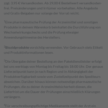
zzgl. 3,95 € Versandkosten. Ab 29,00 € Bestell­wert versand­kosten­
frei. Preisänderungen und Irrtümer vorbehalten. Alle Angebote
und Gratis-Beigaben nur solange der Vorrat reicht.
1
Eine pharmazeutische Prüfung der Arzneimittel und sonstigen
Produkte in deinem Warenkorb beinhaltet die Durchführung von
Wechselwirkungschecks und die Prüfung etwaiger
Anwendungshinweise des Herstellers.
2
Biozidprodukte
vorsichtig verwenden. Vor Gebrauch stets Etikett
und Produktinformationen lesen.
3
Die Übergabe deiner Bestellung an den Paketdienstleister erfolgt
bei uns werktags von Montag bis Freitag bis 18:00 Uhr. Der genaue
Lieferzeitpunkt kann je nach Region und in Abhängigkeit der
Produktverfügbarkeit sowie vom Zustellzeitpunkt des Spediteurs
abweichen. Darüber hinaus können notwendige pharmazeutische
Prüfungen, die zu deiner Arzneimittelsicherheit dienen, die
Lieferfrist um die Dauer der Prüfungen einschließlich Klärungen
verlängern.
4
Für verschreibungspflichtige Medikamente stellt der Arzt ein