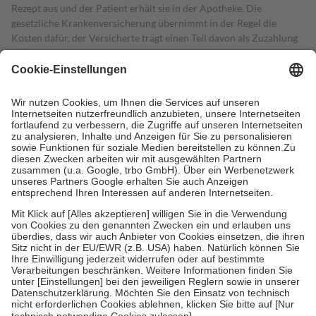
Rezept aus und der Patient erhält sie in der Apotheke. Die
gesetzliche Krankenversicherung übernimmt in der Regel die
Kosten dafür, der Versicherte trägt einen Teil davon als Zuzahlung
mit.
Grundsätzlich leisten Mitglieder Zuzahlungen in Höhe von zehn
Prozent des Abgabepreises,
mindestens
jedoch
fünf Euro
und
höchstens zehn Euro.
Es sind jedoch nie mehr als die tatsächlichen
Kosten der Leistung zu entrichten.
Diese Regeln gelten grundsätzlich auch für Online-Apotheken.
Bei Heilmitteln und häuslicher Krankenpflege beträgt die
Zuzahlung zehn Prozent der Kosten sowie zehn Euro je
Verordnung.
Um das Engagement der Versicherten für ihre eigene Gesundheit zu
stärken und die besondere Stellung der Familie zu unterstützen,
fallen
keine Zuzahlungen
an bei:
• Kindern und Jugendlichen bis zum vollendeten 18. Lebensjahr
mit Ausnahme der Fahrkosten
• Untersuchungen zur Vorsorge und Früherkennung, die von der
GKV getragen werden
• empfohlenen Schutzimpfungen
• Harn- und Blutteststreifen