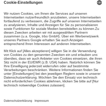
Grundsätzlich leisten Mitglieder Zuzahlungen in Höhe von zehn
Prozent des Abgabepreises,
mindestens
jedoch
fünf Euro
und
höchstens zehn Euro.
Es sind jedoch nie mehr als die tatsächlichen
Kosten der Leistung zu entrichten.
Diese Regeln gelten grundsätzlich auch für Online-Apotheken.
Bei Heilmitteln und häuslicher Krankenpflege beträgt die
Zuzahlung zehn Prozent der Kosten sowie zehn Euro je
Verordnung.
Um das Engagement der Versicherten für ihre eigene Gesundheit zu
stärken und die besondere Stellung der Familie zu unterstützen,
fallen
keine Zuzahlungen
an bei:
• Kindern und Jugendlichen bis zum vollendeten 18. Lebensjahr
mit Ausnahme der Fahrkosten
• Untersuchungen zur Vorsorge und Früherkennung, die von der
GKV getragen werden
• empfohlenen Schutzimpfungen
• Harn- und Blutteststreifen
Wir nutzen Trusted Shops als unabhängigen Dienstleister für die
Einholung von Bewertungen. Trusted Shops hat Maßnahmen
getroffen, um sicherzustellen, dass es sich um echte Bewertungen
handelt. Mehr Informationen findest du hier: