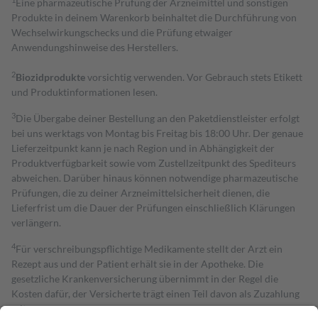
Eine pharmazeutische Prüfung der Arzneimittel und sonstigen
Produkte in deinem Warenkorb beinhaltet die Durchführung von
Wechselwirkungschecks und die Prüfung etwaiger
Anwendungshinweise des Herstellers.
2
Biozidprodukte
vorsichtig verwenden. Vor Gebrauch stets Etikett
und Produktinformationen lesen.
3
Die Übergabe deiner Bestellung an den Paketdienstleister erfolgt
bei uns werktags von Montag bis Freitag bis 18:00 Uhr. Der genaue
Lieferzeitpunkt kann je nach Region und in Abhängigkeit der
Produktverfügbarkeit sowie vom Zustellzeitpunkt des Spediteurs
abweichen. Darüber hinaus können notwendige pharmazeutische
Prüfungen, die zu deiner Arzneimittelsicherheit dienen, die
Lieferfrist um die Dauer der Prüfungen einschließlich Klärungen
verlängern.
4
Für verschreibungspflichtige Medikamente stellt der Arzt ein
Rezept aus und der Patient erhält sie in der Apotheke. Die
gesetzliche Krankenversicherung übernimmt in der Regel die
Kosten dafür, der Versicherte trägt einen Teil davon als Zuzahlung
mit.