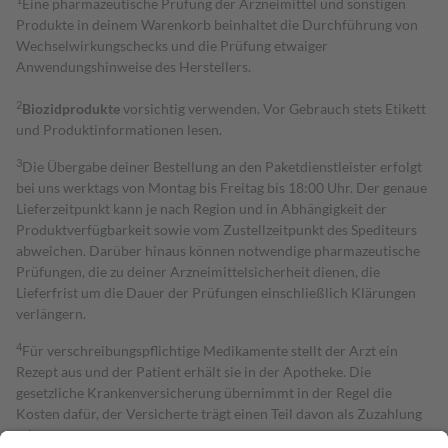
Eine pharmazeutische Prüfung der Arzneimittel und sonstigen
Produkte in deinem Warenkorb beinhaltet die Durchführung von
Wechselwirkungschecks und die Prüfung etwaiger
Anwendungshinweise des Herstellers.
2
Biozidprodukte
vorsichtig verwenden. Vor Gebrauch stets Etikett
und Produktinformationen lesen.
3
Die Übergabe deiner Bestellung an den Paketdienstleister erfolgt
bei uns werktags von Montag bis Freitag bis 18:00 Uhr. Der genaue
Lieferzeitpunkt kann je nach Region und in Abhängigkeit der
Produktverfügbarkeit sowie vom Zustellzeitpunkt des Spediteurs
abweichen. Darüber hinaus können notwendige pharmazeutische
Prüfungen, die zu deiner Arzneimittelsicherheit dienen, die
Lieferfrist um die Dauer der Prüfungen einschließlich Klärungen
verlängern.
4
Für verschreibungspflichtige Medikamente stellt der Arzt ein
Rezept aus und der Patient erhält sie in der Apotheke. Die
gesetzliche Krankenversicherung übernimmt in der Regel die
Kosten dafür, der Versicherte trägt einen Teil davon als Zuzahlung
mit.