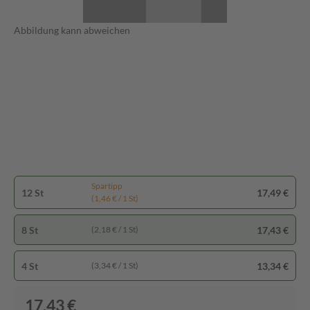
Abbildung kann abweichen
Spartipp
12 St
17,49 €
(1,46 € / 1 St)
8 St
17,43 €
(2,18 € / 1 St)
4 St
13,34 €
(3,34 € / 1 St)
17,43 €