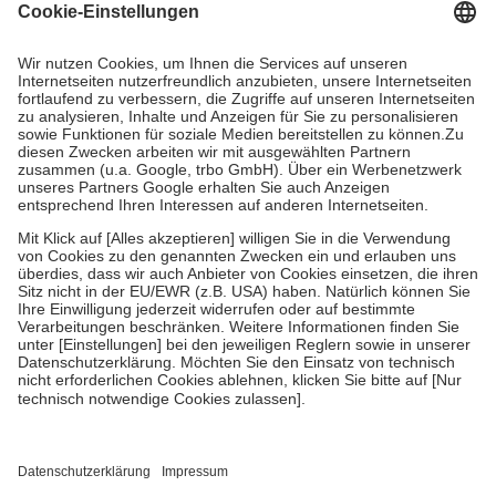
Grundsätzlich leisten Mitglieder Zuzahlungen in Höhe von zehn
Prozent des Abgabepreises,
mindestens
jedoch
fünf Euro
und
höchstens zehn Euro.
Es sind jedoch nie mehr als die tatsächlichen
Kosten der Leistung zu entrichten.
Diese Regeln gelten grundsätzlich auch für Online-Apotheken.
Bei Heilmitteln und häuslicher Krankenpflege beträgt die
Zuzahlung zehn Prozent der Kosten sowie zehn Euro je
Verordnung.
Um das Engagement der Versicherten für ihre eigene Gesundheit zu
stärken und die besondere Stellung der Familie zu unterstützen,
fallen
keine Zuzahlungen
an bei:
• Kindern und Jugendlichen bis zum vollendeten 18. Lebensjahr
mit Ausnahme der Fahrkosten
• Untersuchungen zur Vorsorge und Früherkennung, die von der
GKV getragen werden
• empfohlenen Schutzimpfungen
• Harn- und Blutteststreifen
Wir nutzen Trusted Shops als unabhängigen Dienstleister für die
Einholung von Bewertungen. Trusted Shops hat Maßnahmen
getroffen, um sicherzustellen, dass es sich um echte Bewertungen
handelt. Mehr Informationen findest du hier: