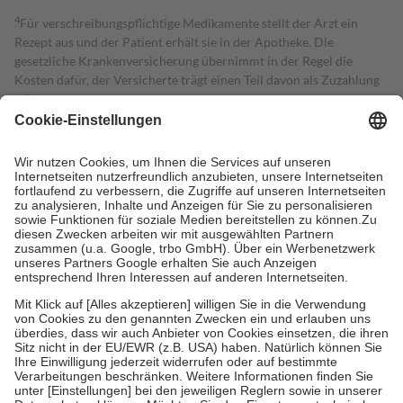
4
Für verschreibungspflichtige Medikamente stellt der Arzt ein
Rezept aus und der Patient erhält sie in der Apotheke. Die
gesetzliche Krankenversicherung übernimmt in der Regel die
Kosten dafür, der Versicherte trägt einen Teil davon als Zuzahlung
mit.
Grundsätzlich leisten Mitglieder Zuzahlungen in Höhe von zehn
Prozent des Abgabepreises,
mindestens
jedoch
fünf Euro
und
höchstens zehn Euro.
Es sind jedoch nie mehr als die tatsächlichen
Kosten der Leistung zu entrichten.
Diese Regeln gelten grundsätzlich auch für Online-Apotheken.
Bei Heilmitteln und häuslicher Krankenpflege beträgt die
Zuzahlung zehn Prozent der Kosten sowie zehn Euro je
Verordnung.
Um das Engagement der Versicherten für ihre eigene Gesundheit zu
stärken und die besondere Stellung der Familie zu unterstützen,
fallen
keine Zuzahlungen
an bei:
• Kindern und Jugendlichen bis zum vollendeten 18. Lebensjahr
mit Ausnahme der Fahrkosten
• Untersuchungen zur Vorsorge und Früherkennung, die von der
GKV getragen werden
• empfohlenen Schutzimpfungen