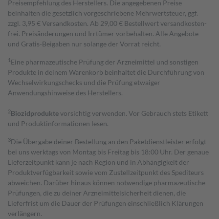
Preisempfehlung des Herstellers. Die angegebenen Preise
beinhalten die gesetzlich vorgeschriebene Mehrwertsteuer, ggf.
zzgl. 3,95 € Versandkosten. Ab 29,00 € Bestell­wert versand­kosten­
frei. Preisänderungen und Irrtümer vorbehalten. Alle Angebote
und Gratis-Beigaben nur solange der Vorrat reicht.
1
Eine pharmazeutische Prüfung der Arzneimittel und sonstigen
Produkte in deinem Warenkorb beinhaltet die Durchführung von
Wechselwirkungschecks und die Prüfung etwaiger
Anwendungshinweise des Herstellers.
2
Biozidprodukte
vorsichtig verwenden. Vor Gebrauch stets Etikett
und Produktinformationen lesen.
3
Die Übergabe deiner Bestellung an den Paketdienstleister erfolgt
bei uns werktags von Montag bis Freitag bis 18:00 Uhr. Der genaue
Lieferzeitpunkt kann je nach Region und in Abhängigkeit der
Produktverfügbarkeit sowie vom Zustellzeitpunkt des Spediteurs
abweichen. Darüber hinaus können notwendige pharmazeutische
Prüfungen, die zu deiner Arzneimittelsicherheit dienen, die
Lieferfrist um die Dauer der Prüfungen einschließlich Klärungen
verlängern.