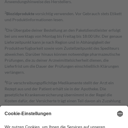
Anwendungshinweise des Herstellers.
2
Biozidprodukte
vorsichtig verwenden. Vor Gebrauch stets Etikett
und Produktinformationen lesen.
3
Die Übergabe deiner Bestellung an den Paketdienstleister erfolgt
bei uns werktags von Montag bis Freitag bis 18:00 Uhr. Der genaue
Lieferzeitpunkt kann je nach Region und in Abhängigkeit der
Produktverfügbarkeit sowie vom Zustellzeitpunkt des Spediteurs
abweichen. Darüber hinaus können notwendige pharmazeutische
Prüfungen, die zu deiner Arzneimittelsicherheit dienen, die
Lieferfrist um die Dauer der Prüfungen einschließlich Klärungen
verlängern.
4
Für verschreibungspflichtige Medikamente stellt der Arzt ein
Rezept aus und der Patient erhält sie in der Apotheke. Die
gesetzliche Krankenversicherung übernimmt in der Regel die
Kosten dafür, der Versicherte trägt einen Teil davon als Zuzahlung
mit.
Grundsätzlich leisten Mitglieder Zuzahlungen in Höhe von zehn
Prozent des Abgabepreises,
mindestens
jedoch
fünf Euro
und
höchstens zehn Euro.
Es sind jedoch nie mehr als die tatsächlichen