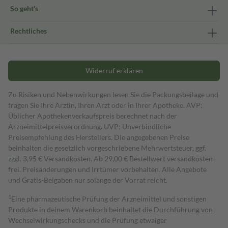
So geht's
Rechtliches
Widerruf erklären
Zu Risiken und Nebenwirkungen lesen Sie die Packungsbeilage und
fragen Sie Ihre Ärztin, Ihren Arzt oder in Ihrer Apotheke. AVP:
Üblicher Apothekenverkaufspreis berechnet nach der
Arzneimittelpreisverordnung. UVP: Unverbindliche
Preisempfehlung des Herstellers. Die angegebenen Preise
beinhalten die gesetzlich vorgeschriebene Mehrwertsteuer, ggf.
zzgl. 3,95 € Versandkosten. Ab 29,00 € Bestell­wert versand­kosten­
frei. Preisänderungen und Irrtümer vorbehalten. Alle Angebote
und Gratis-Beigaben nur solange der Vorrat reicht.
1
Eine pharmazeutische Prüfung der Arzneimittel und sonstigen
Produkte in deinem Warenkorb beinhaltet die Durchführung von
Wechselwirkungschecks und die Prüfung etwaiger