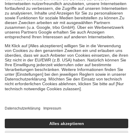
Kosten der Leistung zu entrichten.
Diese Regeln gelten grundsätzlich auch für Online-Apotheken.
Bei Heilmitteln und häuslicher Krankenpflege beträgt die
Zuzahlung zehn Prozent der Kosten sowie zehn Euro je
Verordnung.
Um das Engagement der Versicherten für ihre eigene Gesundheit zu
stärken und die besondere Stellung der Familie zu unterstützen,
fallen
keine Zuzahlungen
an bei:
• Kindern und Jugendlichen bis zum vollendeten 18. Lebensjahr
mit Ausnahme der Fahrkosten
• Untersuchungen zur Vorsorge und Früherkennung, die von der
GKV getragen werden
• empfohlenen Schutzimpfungen
• Harn- und Blutteststreifen
Wir nutzen Trusted Shops als unabhängigen Dienstleister für die
Einholung von Bewertungen. Trusted Shops hat Maßnahmen
getroffen, um sicherzustellen, dass es sich um echte Bewertungen
handelt. Mehr Informationen findest du hier:
https://help.etrusted.com/hc/de/articles/4419944605341
Einige Bilder und Inhalte wurden unter Zuhilfenahme künstlicher