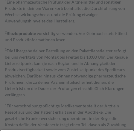
1
Eine pharmazeutische Prüfung der Arzneimittel und sonstigen
Produkte in deinem Warenkorb beinhaltet die Durchführung von
Wechselwirkungschecks und die Prüfung etwaiger
Anwendungshinweise des Herstellers.
2
Biozidprodukte
vorsichtig verwenden. Vor Gebrauch stets Etikett
und Produktinformationen lesen.
3
Die Übergabe deiner Bestellung an den Paketdienstleister erfolgt
bei uns werktags von Montag bis Freitag bis 18:00 Uhr. Der genaue
Lieferzeitpunkt kann je nach Region und in Abhängigkeit der
Produktverfügbarkeit sowie vom Zustellzeitpunkt des Spediteurs
abweichen. Darüber hinaus können notwendige pharmazeutische
Prüfungen, die zu deiner Arzneimittelsicherheit dienen, die
Lieferfrist um die Dauer der Prüfungen einschließlich Klärungen
verlängern.
4
Für verschreibungspflichtige Medikamente stellt der Arzt ein
Rezept aus und der Patient erhält sie in der Apotheke. Die
gesetzliche Krankenversicherung übernimmt in der Regel die
Kosten dafür, der Versicherte trägt einen Teil davon als Zuzahlung
mit.