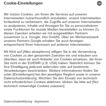
Grundsätzlich leisten Mitglieder Zuzahlungen in Höhe von zehn
Prozent des Abgabepreises,
mindestens
jedoch
fünf Euro
und
höchstens zehn Euro.
Es sind jedoch nie mehr als die tatsächlichen
Kosten der Leistung zu entrichten.
Diese Regeln gelten grundsätzlich auch für Online-Apotheken.
Bei Heilmitteln und häuslicher Krankenpflege beträgt die
Zuzahlung zehn Prozent der Kosten sowie zehn Euro je
Verordnung.
Um das Engagement der Versicherten für ihre eigene Gesundheit zu
stärken und die besondere Stellung der Familie zu unterstützen,
fallen
keine Zuzahlungen
an bei:
• Kindern und Jugendlichen bis zum vollendeten 18. Lebensjahr
mit Ausnahme der Fahrkosten
• Untersuchungen zur Vorsorge und Früherkennung, die von der
GKV getragen werden
• empfohlenen Schutzimpfungen
• Harn- und Blutteststreifen
Wir nutzen Trusted Shops als unabhängigen Dienstleister für die
Einholung von Bewertungen. Trusted Shops hat Maßnahmen
getroffen, um sicherzustellen, dass es sich um echte Bewertungen
handelt. Mehr Informationen findest du hier: