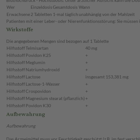
Bluthochdruck - Höchstdosis: Unter ärztlicher Aufsicht kann die Dos
Wer
Einzeldosis
Gesamtdosis
Wann
Erwachsene
2 Tabletten
1-mal täglich
unabhängig von der Mahlzeit
Patienten mit einer Leber- oder Nierenfunktionsstörung: Sie müssen 
Wirkstoffe
Die angegebenen Mengen sind bezogen auf 1 Tablette
Hilfsstoff
Telmisartan
40 mg
Hilfsstoff
Povidon K25
+
Hilfsstoff
Meglumin
+
Hilfsstoff
Natriumhydroxid
+
Hilfsstoff
Lactose
insgesamt 153,381 mg
Hilfsstoff
Lactose-1-Wasser
+
Hilfsstoff
Crospovidon
+
Hilfsstoff
Magnesium stearat (pflanzlich)
+
Hilfsstoff
Povidon K30
+
Aufbewahrung
Aufbewahrung
Das Arzneimittel muss vor Feuchtigkeit geschützt (z.B. im fest versc