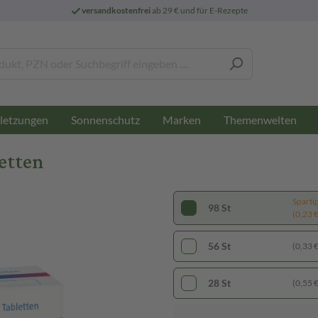
versandkostenfrei
ab 29 € und für E-Rezepte
letzungen
Sonnenschutz
Marken
Themenwelten
etten
Sparti
98 St
(0,23 € 
56 St
(0,33 € 
28 St
(0,55 € 