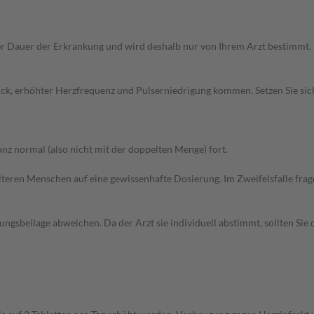
r Dauer der Erkrankung und wird deshalb nur von Ihrem Arzt bestimmt.
uck, erhöhter Herzfrequenz und Pulserniedrigung kommen. Setzen Sie si
z normal (also nicht mit der doppelten Menge) fort.
d älteren Menschen auf eine gewissenhafte Dosierung. Im Zweifelsfalle f
gsbeilage abweichen. Da der Arzt sie individuell abstimmt, sollten Si