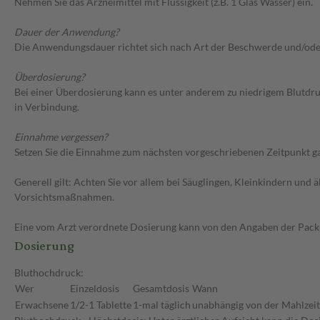
Nehmen Sie das Arzneimittel mit Flüssigkeit (z.B. 1 Glas Wasser) ein.
Dauer der Anwendung?
Die Anwendungsdauer richtet sich nach Art der Beschwerde und/ode
Überdosierung?
Bei einer Überdosierung kann es unter anderem zu niedrigem Blutdr
in Verbindung.
Einnahme vergessen?
Setzen Sie die Einnahme zum nächsten vorgeschriebenen Zeitpunkt gan
Generell gilt: Achten Sie vor allem bei Säuglingen, Kleinkindern un
Vorsichtsmaßnahmen.
Eine vom Arzt verordnete Dosierung kann von den Angaben der Packun
Dosierung
Bluthochdruck:
Wer
Einzeldosis
Gesamtdosis
Wann
Erwachsene
1/2-1 Tablette
1-mal täglich
unabhängig von der Mahlzeit