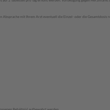
is auf 2 Tabletten pro Tag erhöht werden. Vorbeugung gegen Herzinfarkt 
in Absprache mit Ihrem Arzt eventuell die Einzel- oder die Gesamtdosis
hlossenen Behältnis) aufbewahrt werden.