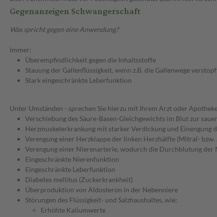
Gegenanzeigen Schwangerschaft
Was spricht gegen eine Anwendung?
Immer:
Überempfindlichkeit gegen die Inhaltsstoffe
Stauung der Gallenflüssigkeit, wenn z.B. die Gallenwege verstopft
Stark eingeschränkte Leberfunktion
Unter Umständen - sprechen Sie hierzu mit Ihrem Arzt oder Apotheke
Verschiebung des Säure-Basen-Gleichgewichts im Blut zur sauer
Herzmuskelerkrankung mit starker Verdickung und Einengung
Verengung einer Herzklappe der linken Herzhälfte (Mitral- bzw.
Verengung einer Nierenarterie, wodurch die Durchblutung der N
Eingeschränkte Nierenfunktion
Eingeschränkte Leberfunktion
Diabetes mellitus (Zuckerkrankheit)
Überproduktion von Aldosteron in der Nebenniere
Störungen des Flüssigkeit- und Salzhaushaltes, wie:
Erhöhte Kaliumwerte