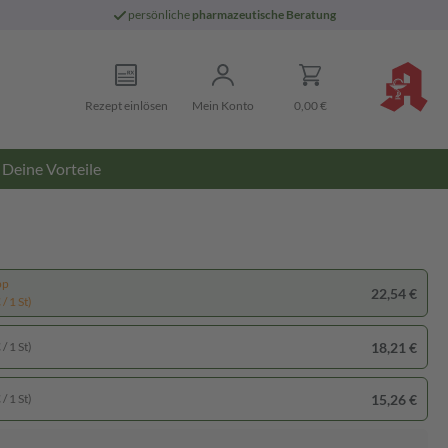
persönliche
pharmazeutische Beratung
Rezept einlösen
Mein Konto
0,00 €
Deine Vorteile
pp
22,54 €
/ 1 St)
18,21 €
/ 1 St)
15,26 €
/ 1 St)