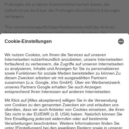
Prüfungen, die zu deiner Arzneimittelsicherheit dienen, die
Lieferfrist um die Dauer der Prüfungen einschließlich Klärungen
verlängern.
4
Für verschreibungspflichtige Medikamente stellt der Arzt ein
Rezept aus und der Patient erhält sie in der Apotheke. Die
gesetzliche Krankenversicherung übernimmt in der Regel die
Kosten dafür, der Versicherte trägt einen Teil davon als Zuzahlung
mit.
Grundsätzlich leisten Mitglieder Zuzahlungen in Höhe von zehn
Prozent des Abgabepreises,
mindestens
jedoch
fünf Euro
und
höchstens zehn Euro.
Es sind jedoch nie mehr als die tatsächlichen
Kosten der Leistung zu entrichten.
Diese Regeln gelten grundsätzlich auch für Online-Apotheken.
Bei Heilmitteln und häuslicher Krankenpflege beträgt die
Zuzahlung zehn Prozent der Kosten sowie zehn Euro je
Verordnung.
Um das Engagement der Versicherten für ihre eigene Gesundheit zu
stärken und die besondere Stellung der Familie zu unterstützen,
fallen
keine Zuzahlungen
an bei:
• Kindern und Jugendlichen bis zum vollendeten 18. Lebensjahr