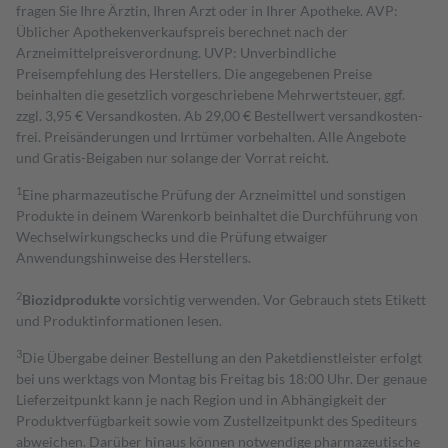
fragen Sie Ihre Ärztin, Ihren Arzt oder in Ihrer Apotheke. AVP:
Üblicher Apothekenverkaufspreis berechnet nach der
Arzneimittelpreisverordnung. UVP: Unverbindliche
Preisempfehlung des Herstellers. Die angegebenen Preise
beinhalten die gesetzlich vorgeschriebene Mehrwertsteuer, ggf.
zzgl. 3,95 € Versandkosten. Ab 29,00 € Bestell­wert versand­kosten­
frei. Preisänderungen und Irrtümer vorbehalten. Alle Angebote
und Gratis-Beigaben nur solange der Vorrat reicht.
1
Eine pharmazeutische Prüfung der Arzneimittel und sonstigen
Produkte in deinem Warenkorb beinhaltet die Durchführung von
Wechselwirkungschecks und die Prüfung etwaiger
Anwendungshinweise des Herstellers.
2
Biozidprodukte
vorsichtig verwenden. Vor Gebrauch stets Etikett
und Produktinformationen lesen.
3
Die Übergabe deiner Bestellung an den Paketdienstleister erfolgt
bei uns werktags von Montag bis Freitag bis 18:00 Uhr. Der genaue
Lieferzeitpunkt kann je nach Region und in Abhängigkeit der
Produktverfügbarkeit sowie vom Zustellzeitpunkt des Spediteurs
abweichen. Darüber hinaus können notwendige pharmazeutische