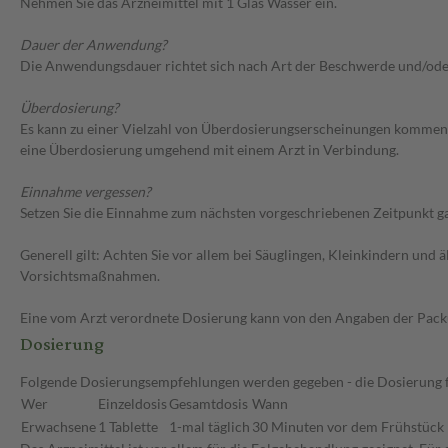
Nehmen Sie das Arzneimittel mit 1 Glas Wasser ein.
Dauer der Anwendung?
Die Anwendungsdauer richtet sich nach Art der Beschwerde und/oder
Überdosierung?
Es kann zu einer Vielzahl von Überdosierungserscheinungen kommen,
eine Überdosierung umgehend mit einem Arzt in Verbindung.
Einnahme vergessen?
Setzen Sie die Einnahme zum nächsten vorgeschriebenen Zeitpunkt gan
Generell gilt: Achten Sie vor allem bei Säuglingen, Kleinkindern un
Vorsichtsmaßnahmen.
Eine vom Arzt verordnete Dosierung kann von den Angaben der Packun
Dosierung
Folgende Dosierungsempfehlungen werden gegeben - die Dosierung fü
Wer
Einzeldosis
Gesamtdosis
Wann
Erwachsene
1 Tablette
1-mal täglich
30 Minuten vor dem Frühstück