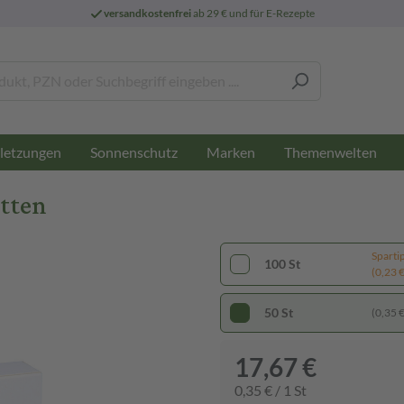
versandkostenfrei
ab 29 € und für E-Rezepte
letzungen
Sonnenschutz
Marken
Themenwelten
etten
Sparti
100 St
(0,23 € 
50 St
(0,35 € 
17,67 €
0,35 € / 1 St