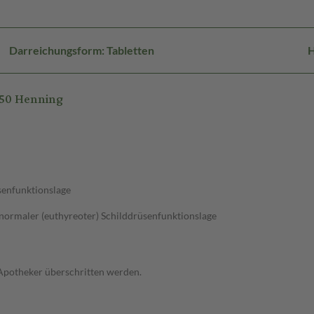
Darreichungsform: Tabletten
H
150 Henning
üsenfunktionslage
normaler (euthyreoter) Schilddrüsenfunktionslage
 Apotheker überschritten werden.