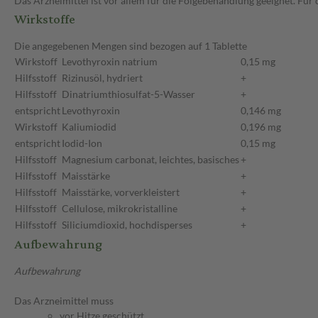
Das Arzneimittel ist vor allem für die Folgebehandlung geeignet. Fü
Wirkstoffe
Die angegebenen Mengen sind bezogen auf 1 Tablette
Wirkstoff
Levothyroxin natrium
0,15 mg
Hilfsstoff
Rizinusöl, hydriert
+
Hilfsstoff
Dinatriumthiosulfat-5-Wasser
+
entspricht
Levothyroxin
0,146 mg
Wirkstoff
Kaliumiodid
0,196 mg
entspricht
Iodid-Ion
0,15 mg
Hilfsstoff
Magnesium carbonat, leichtes, basisches
+
Hilfsstoff
Maisstärke
+
Hilfsstoff
Maisstärke, vorverkleistert
+
Hilfsstoff
Cellulose, mikrokristalline
+
Hilfsstoff
Siliciumdioxid, hochdisperses
+
Aufbewahrung
Aufbewahrung
Das Arzneimittel muss
vor Hitze geschützt