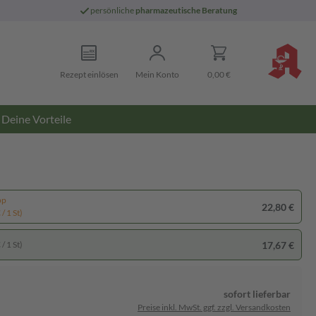
persönliche
pharmazeutische Beratung
Rezept einlösen
Mein Konto
0,00 €
Deine Vorteile
pp
22,80 €
/ 1 St)
17,67 €
/ 1 St)
sofort lieferbar
Preise inkl. MwSt. ggf. zzgl. Versandkosten