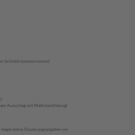
von Schilddrüsenhormonen)
s)
dem Ausschlag mit Bläßchenbildung)
 liegen keine Dosierungsangaben vor.