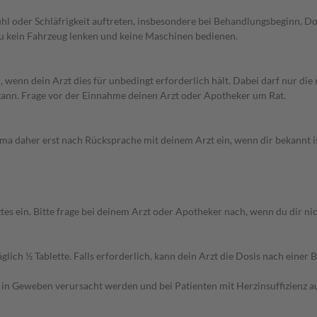
l oder Schläfrigkeit auftreten, insbesondere bei Behandlungsbeginn, Do
u kein Fahrzeug lenken und keine Maschinen bedienen.
nn dein Arzt dies für unbedingt erforderlich hält. Dabei darf nur die 
 kann. Frage vor der Einnahme deinen Arzt oder Apotheker um Rat.
rma daher erst nach Rücksprache mit deinem Arzt ein, wenn dir bekannt i
ein. Bitte frage bei deinem Arzt oder Apotheker nach, wenn du dir nicht
ich ½ Tablette. Falls erforderlich, kann dein Arzt die Dosis nach einer
Geweben verursacht werden und bei Patienten mit Herzinsuffizienz auftre