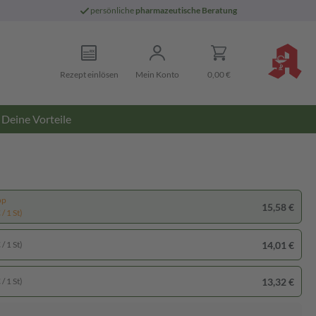
persönliche
pharmazeutische Beratung
Rezept einlösen
Mein Konto
0,00 €
Deine Vorteile
pp
15,58 €
/ 1 St)
14,01 €
/ 1 St)
13,32 €
/ 1 St)