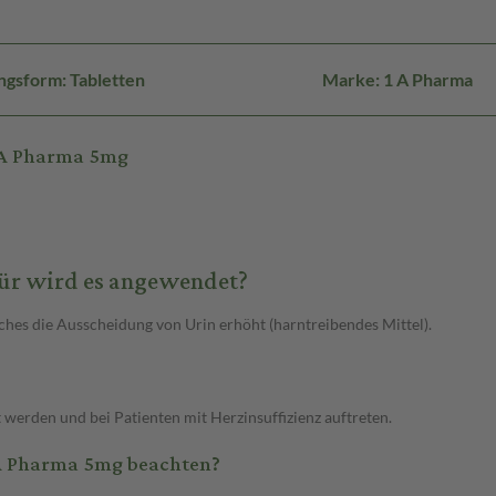
ngsform: Tabletten
Marke: 1 A Pharma
 A Pharma 5mg
ür wird es angewendet?
lches die Ausscheidung von Urin erhöht (harntreibendes Mittel).
erden und bei Patienten mit Herzinsuffizienz auftreten.
 A Pharma 5mg beachten?