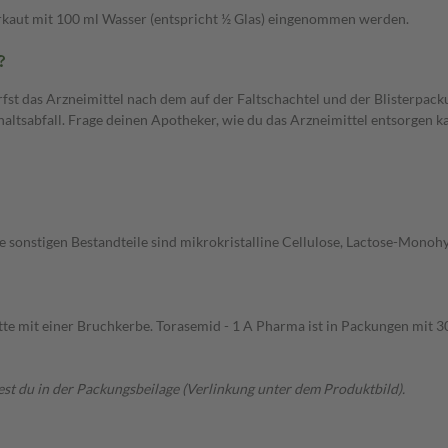
erkaut mit 100 ml Wasser (entspricht ½ Glas) eingenommen werden.
?
fst das Arzneimittel nach dem auf der Faltschachtel und der Blisterpa
altsabfall. Frage deinen Apotheker, wie du das Arzneimittel entsorgen k
ie sonstigen Bestandteile sind mikrokristalline Cellulose, Lactose-Monoh
te mit einer Bruchkerbe. Torasemid - 1 A Pharma ist in Packungen mit 30,
t du in der Packungsbeilage (Verlinkung unter dem Produktbild).