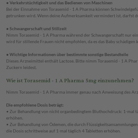
• Verkehrstüchtigkeit und das Bedienen von Maschinen
Bei der Einnahme von Torasemid - 1 A Pharma können Schwindelgefüh
getrunken wird. Wenn deine Aufmerksamkeit vermindert ist, darfst d
• Schwangerschaft und Stillzeit
Nimm Torasemid - 1 A Pharma während der Schwangerschaft nur ein, we
wird für stillende Frauen nicht empfohlen, da es das Baby schädigen
• Wichtige Informationen über bestimmte sonstige Bestandteile
Dieses Arzneimittel enthält Lactose. Bitte nimm Torasemid - 1 A Pha
Zuckern leidest.
Wie ist Torasemid - 1 A Pharma 5mg einzunehmen?
Nimm Torasemid - 1 A Pharma immer genau nach Anweisung des Arztes 
Die empfohlene Dosis beträgt:
• Zur Behandlung von nicht organbedingtem Bluthochdruck: 1-mal tägl
erhöhen.
• Zur Behandlung von Ödemen, die durch Flüssigkeitsansammlungen in 
die Dosis schrittweise auf 1-mal täglich 4 Tabletten erhöhen.