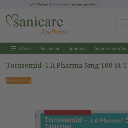
3
E-Rezept:
Heute bestellt,
morgen geliefert
Menü
Bestseller
Sparsets
Schmerzen & Ver
Torasemid-1 A Pharma 5mg 100 St T
Rezeptpflichtig