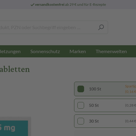
versandkostenfrei
ab 29 € und für E-Rezepte
letzungen
Sonnenschutz
Marken
Themenwelten
abletten
Sparti
100 St
(0,16 € 
50 St
(0,28 € 
30 St
(0,44 € 