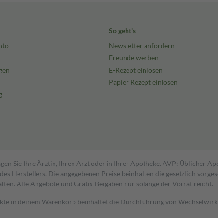
e
So geht's
nto
Newsletter anfordern
Freunde werben
gen
E-Rezept einlösen
Papier Rezept einlösen
g
gen Sie Ihre Ärztin, Ihren Arzt oder in Ihrer Apotheke. AVP: Üblicher A
s Herstellers. Die angegebenen Preise beinhalten die gesetzlich vorgesc
alten. Alle Angebote und Gratis-Beigaben nur solange der Vorrat reicht.
dukte in deinem Warenkorb beinhaltet die Durchführung von Wechselwir