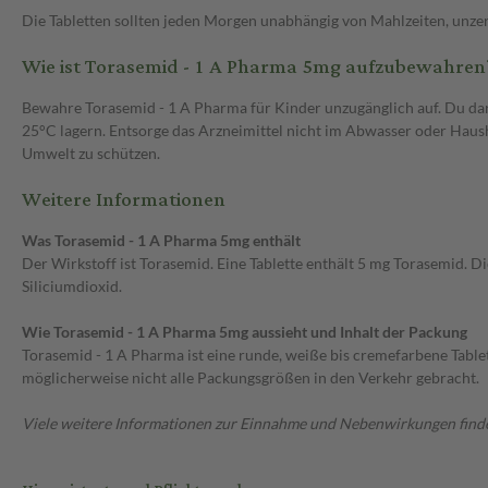
Die Tabletten sollten jeden Morgen unabhängig von Mahlzeiten, unz
Wie ist Torasemid - 1 A Pharma 5mg aufzubewahren
Bewahre Torasemid - 1 A Pharma für Kinder unzugänglich auf. Du dar
25°C lagern. Entsorge das Arzneimittel nicht im Abwasser oder Haush
Umwelt zu schützen.
Weitere Informationen
Was Torasemid - 1 A Pharma 5mg enthält
Der Wirkstoff ist Torasemid. Eine Tablette enthält 5 mg Torasemid. D
Siliciumdioxid.
Wie Torasemid - 1 A Pharma 5mg aussieht und Inhalt der Packung
Torasemid - 1 A Pharma ist eine runde, weiße bis cremefarbene Tablet
möglicherweise nicht alle Packungsgrößen in den Verkehr gebracht.
Viele weitere Informationen zur Einnahme und Nebenwirkungen findes