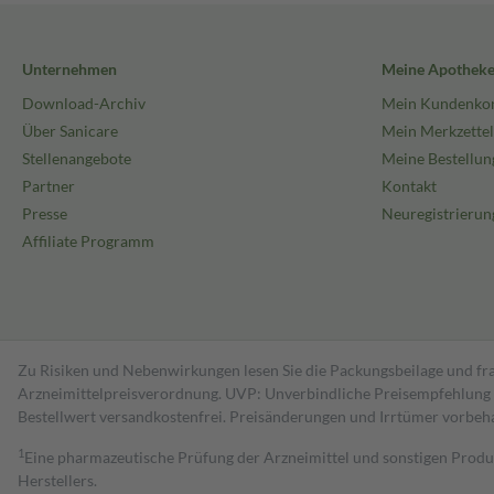
Unternehmen
Meine Apothek
Download-Archiv
Mein Kundenko
Über Sanicare
Mein Merkzettel
Stellenangebote
Meine Bestellun
Partner
Kontakt
Presse
Neuregistrierun
Affiliate Programm
Zu Risiken und Nebenwirkungen lesen Sie die Packungsbeilage und fra
Arzneimittelpreisverordnung. UVP: Unverbindliche Preisempfehlung de
Bestell­wert versand­kosten­frei. Preisänderungen und Irrtümer vorbeh
1
Eine pharmazeutische Prüfung der Arzneimittel und sonstigen Pro
Herstellers.