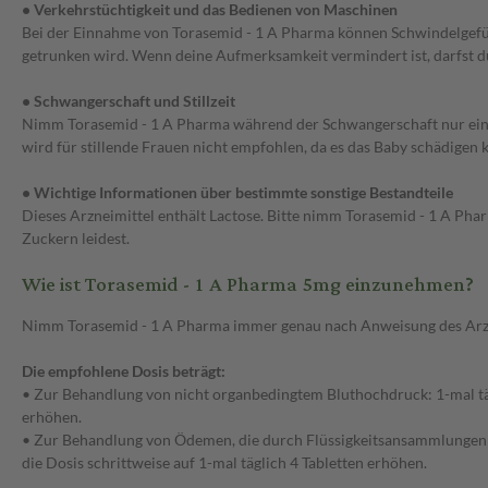
• Verkehrstüchtigkeit und das Bedienen von Maschinen
Bei der Einnahme von Torasemid - 1 A Pharma können Schwindelgefüh
getrunken wird. Wenn deine Aufmerksamkeit vermindert ist, darfst d
• Schwangerschaft und Stillzeit
Nimm Torasemid - 1 A Pharma während der Schwangerschaft nur ein, we
wird für stillende Frauen nicht empfohlen, da es das Baby schädigen
• Wichtige Informationen über bestimmte sonstige Bestandteile
Dieses Arzneimittel enthält Lactose. Bitte nimm Torasemid - 1 A Pha
Zuckern leidest.
Wie ist Torasemid - 1 A Pharma 5mg einzunehmen?
Nimm Torasemid - 1 A Pharma immer genau nach Anweisung des Arztes 
Die empfohlene Dosis beträgt:
• Zur Behandlung von nicht organbedingtem Bluthochdruck: 1-mal tägl
erhöhen.
• Zur Behandlung von Ödemen, die durch Flüssigkeitsansammlungen in 
die Dosis schrittweise auf 1-mal täglich 4 Tabletten erhöhen.