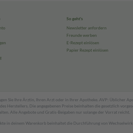
e
So geht's
nto
Newsletter anfordern
Freunde werben
gen
E-Rezept einlösen
Papier Rezept einlösen
g
gen Sie Ihre Ärztin, Ihren Arzt oder in Ihrer Apotheke. AVP: Üblicher A
s Herstellers. Die angegebenen Preise beinhalten die gesetzlich vorgesc
alten. Alle Angebote und Gratis-Beigaben nur solange der Vorrat reicht.
dukte in deinem Warenkorb beinhaltet die Durchführung von Wechselwir