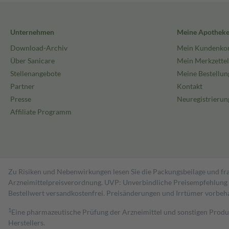
Unternehmen
Meine Apothek
Download-Archiv
Mein Kundenko
Über Sanicare
Mein Merkzettel
Stellenangebote
Meine Bestellun
Partner
Kontakt
Presse
Neuregistrierun
Affiliate Programm
Zu Risiken und Nebenwirkungen lesen Sie die Packungsbeilage und fra
Arzneimittelpreisverordnung. UVP: Unverbindliche Preisempfehlung de
Bestell­wert versand­kosten­frei. Preisänderungen und Irrtümer vorbeh
1
Eine pharmazeutische Prüfung der Arzneimittel und sonstigen Pro
Herstellers.