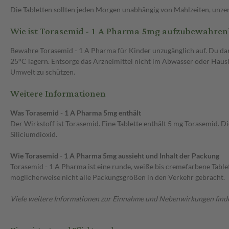
Die Tabletten sollten jeden Morgen unabhängig von Mahlzeiten, unz
Wie ist Torasemid - 1 A Pharma 5mg aufzubewahren
Bewahre Torasemid - 1 A Pharma für Kinder unzugänglich auf. Du dar
25°C lagern. Entsorge das Arzneimittel nicht im Abwasser oder Haush
Umwelt zu schützen.
Weitere Informationen
Was Torasemid - 1 A Pharma 5mg enthält
Der Wirkstoff ist Torasemid. Eine Tablette enthält 5 mg Torasemid. D
Siliciumdioxid.
Wie Torasemid - 1 A Pharma 5mg aussieht und Inhalt der Packung
Torasemid - 1 A Pharma ist eine runde, weiße bis cremefarbene Tablet
möglicherweise nicht alle Packungsgrößen in den Verkehr gebracht.
Viele weitere Informationen zur Einnahme und Nebenwirkungen findes