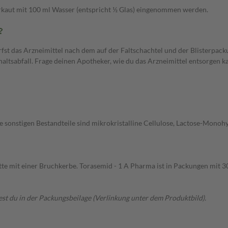
erkaut mit 100 ml Wasser (entspricht ½ Glas) eingenommen werden.
?
fst das Arzneimittel nach dem auf der Faltschachtel und der Blisterpa
altsabfall. Frage deinen Apotheker, wie du das Arzneimittel entsorgen k
ie sonstigen Bestandteile sind mikrokristalline Cellulose, Lactose-Monoh
te mit einer Bruchkerbe. Torasemid - 1 A Pharma ist in Packungen mit 30,
t du in der Packungsbeilage (Verlinkung unter dem Produktbild).