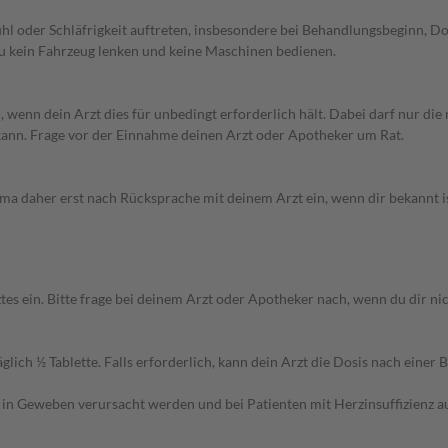
l oder Schläfrigkeit auftreten, insbesondere bei Behandlungsbeginn, Do
u kein Fahrzeug lenken und keine Maschinen bedienen.
nn dein Arzt dies für unbedingt erforderlich hält. Dabei darf nur die 
 kann. Frage vor der Einnahme deinen Arzt oder Apotheker um Rat.
rma daher erst nach Rücksprache mit deinem Arzt ein, wenn dir bekannt i
ein. Bitte frage bei deinem Arzt oder Apotheker nach, wenn du dir nicht
ich ½ Tablette. Falls erforderlich, kann dein Arzt die Dosis nach einer
Geweben verursacht werden und bei Patienten mit Herzinsuffizienz auftre