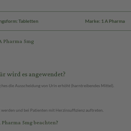
ngsform: Tabletten
Marke: 1 A Pharma
 A Pharma 5mg
ür wird es angewendet?
lches die Ausscheidung von Urin erhöht (harntreibendes Mittel).
erden und bei Patienten mit Herzinsuffizienz auftreten.
 A Pharma 5mg beachten?