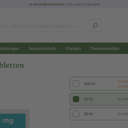
versandkostenfrei
ab 29 € und für E-Rezepte
letzungen
Sonnenschutz
Marken
Themenwelten
bletten
Sparti
100 St
(0,16 € 
50 St
(0,28 € 
30 St
(0,44 € 