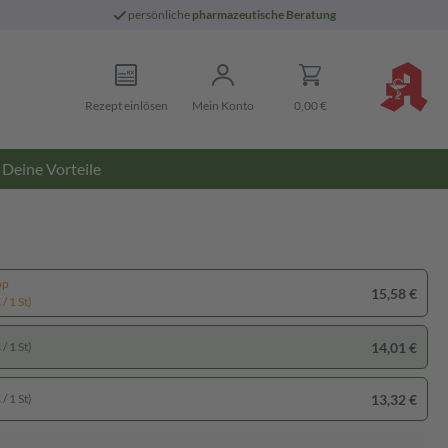
persönliche
pharmazeutische Beratung
Rezept einlösen
Mein Konto
0,00 €
Deine Vorteile
pp
15,58 €
/ 1 St)
14,01 €
/ 1 St)
13,32 €
/ 1 St)