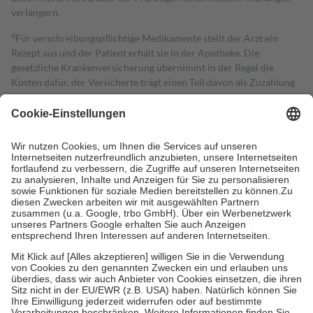
verlängern.
4
Für verschreibungspflichtige Medikamente stellt der Arzt ein
Rezept aus und der Patient erhält sie in der Apotheke. Die
gesetzliche Krankenversicherung übernimmt in der Regel die
Kosten dafür, der Versicherte trägt einen Teil davon als Zuzahlung
mit.
Grundsätzlich leisten Mitglieder Zuzahlungen in Höhe von zehn
Prozent des Abgabepreises,
mindestens
jedoch
fünf Euro
und
höchstens zehn Euro.
Es sind jedoch nie mehr als die tatsächlichen
Kosten der Leistung zu entrichten.
Diese Regeln gelten grundsätzlich auch für Online-Apotheken.
Bei Heilmitteln und häuslicher Krankenpflege beträgt die
Zuzahlung zehn Prozent der Kosten sowie zehn Euro je
Verordnung.
Um das Engagement der Versicherten für ihre eigene Gesundheit zu
stärken und die besondere Stellung der Familie zu unterstützen,
fallen
keine Zuzahlungen
an bei:
• Kindern und Jugendlichen bis zum vollendeten 18. Lebensjahr
mit Ausnahme der Fahrkosten
• Untersuchungen zur Vorsorge und Früherkennung, die von der