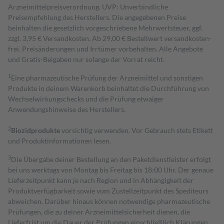
Arzneimittelpreisverordnung. UVP: Unverbindliche
Preisempfehlung des Herstellers. Die angegebenen Preise
beinhalten die gesetzlich vorgeschriebene Mehrwertsteuer, ggf.
zzgl. 3,95 € Versandkosten. Ab 29,00 € Bestell­wert versand­kosten­
frei. Preisänderungen und Irrtümer vorbehalten. Alle Angebote
und Gratis-Beigaben nur solange der Vorrat reicht.
1
Eine pharmazeutische Prüfung der Arzneimittel und sonstigen
Produkte in deinem Warenkorb beinhaltet die Durchführung von
Wechselwirkungschecks und die Prüfung etwaiger
Anwendungshinweise des Herstellers.
2
Biozidprodukte
vorsichtig verwenden. Vor Gebrauch stets Etikett
und Produktinformationen lesen.
3
Die Übergabe deiner Bestellung an den Paketdienstleister erfolgt
bei uns werktags von Montag bis Freitag bis 18:00 Uhr. Der genaue
Lieferzeitpunkt kann je nach Region und in Abhängigkeit der
Produktverfügbarkeit sowie vom Zustellzeitpunkt des Spediteurs
abweichen. Darüber hinaus können notwendige pharmazeutische
Prüfungen, die zu deiner Arzneimittelsicherheit dienen, die
Lieferfrist um die Dauer der Prüfungen einschließlich Klärungen