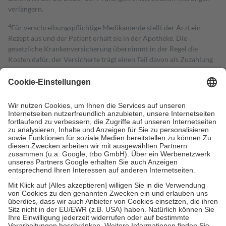
verlängern.
4
Für verschreibungspflichtige Medikamente stellt der Arzt ein
Rezept aus und der Patient erhält sie in der Apotheke. Die
gesetzliche Krankenversicherung übernimmt in der Regel die
Kosten dafür, der Versicherte trägt einen Teil davon als Zuzahlung
mit.
Grundsätzlich leisten Mitglieder Zuzahlungen in Höhe von zehn
Prozent des Abgabepreises,
mindestens
jedoch
fünf Euro
und
höchstens zehn Euro.
Es sind jedoch nie mehr als die tatsächlichen
Kosten der Leistung zu entrichten.
Diese Regeln gelten grundsätzlich auch für Online-Apotheken.
Bei Heilmitteln und häuslicher Krankenpflege beträgt die
Zuzahlung zehn Prozent der Kosten sowie zehn Euro je
Verordnung.
Um das Engagement der Versicherten für ihre eigene Gesundheit zu
stärken und die besondere Stellung der Familie zu unterstützen,
fallen
keine Zuzahlungen
an bei:
• Kindern und Jugendlichen bis zum vollendeten 18. Lebensjahr
mit Ausnahme der Fahrkosten
• Untersuchungen zur Vorsorge und Früherkennung, die von der