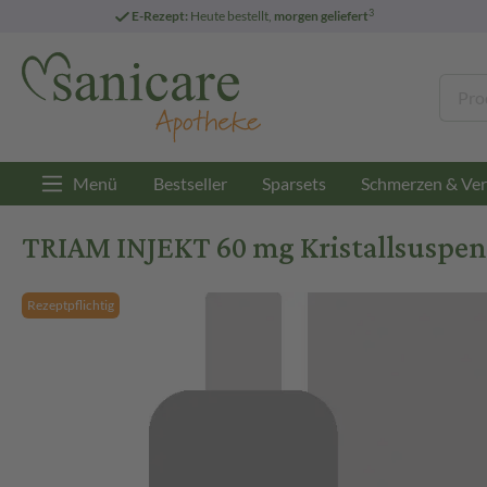
3
E-Rezept:
Heute bestellt,
morgen geliefert
Menü
Bestseller
Sparsets
Schmerzen & Ver
TRIAM INJEKT 60 mg Kristallsuspen
Rezeptpflichtig