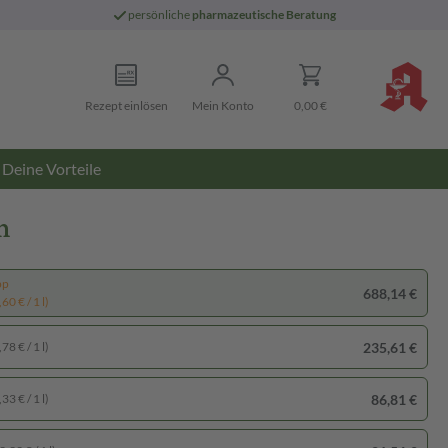
persönliche
pharmazeutische Beratung
Rezept einlösen
Mein Konto
0,00 €
Deine Vorteile
n
pp
688,14 €
60 € / 1 l)
235,61 €
78 € / 1 l)
86,81 €
33 € / 1 l)