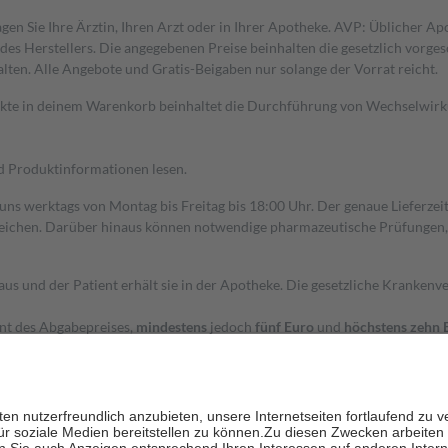
gen Sie Ihre Ärztin, Ihren Arzt oder in Ihrer Apotheke. AVP: Üblicher A
s Herstellers. Die angegebenen Preise beinhalten die gesetzlich vorgesc
alten. Alle Angebote und Gratis-Beigaben nur solange der Vorrat reicht.
dukte in deinem Warenkorb beinhaltet die Durchführung von Wechselwir
nd Produktinformationen lesen.
 uns werktags von Montag bis Freitag bis 18:00 Uhr. Der genaue Lieferze
ichen. Darüber hinaus können notwendige pharmazeutische Prüfungen, die
aus und der Patient erhält sie in der Apotheke. Die gesetzliche Krankenv
ent des Abgabepreises,
mindestens
jedoch
fünf Euro
und
höchstens zehn 
zehn Prozent der Kosten sowie zehn Euro je Verordnung.
rken und die besondere Stellung der Familie zu unterstützen, fallen
kein
 Ausnahme der Fahrkosten