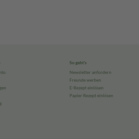
e
So geht's
nto
Newsletter anfordern
Freunde werben
gen
E-Rezept einlösen
Papier Rezept einlösen
g