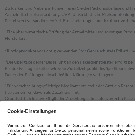
Zu Risiken und Nebenwirkungen lesen Sie die Packungsbeilage und fra
Arzneimittelpreisverordnung. UVP: Unverbindliche Preisempfehlung de
Bestell­wert versand­kosten­frei. Preisänderungen und Irrtümer vorbeh
1
Eine pharmazeutische Prüfung der Arzneimittel und sonstigen Pro
Herstellers.
2
Biozidprodukte
vorsichtig verwenden. Vor Gebrauch stets Etikett u
3
Die Übergabe deiner Bestellung an den Paketdienstleister erfolgt bei
Produktverfügbarkeit sowie vom Zustellzeitpunkt des Spediteurs abwe
Dauer der Prüfungen einschließlich Klärungen verlängern.
4
Für verschreibungspflichtige Medikamente stellt der Arzt ein Rezept 
trägt einen Teil davon als Zuzahlung mit.
Grundsätzlich leisten Mitglieder Zuzahlungen in Höhe von zehn Proz
zu entrichten.
Diese Regeln gelten grundsätzlich auch für Online-Apotheken.
Bei Heilmitteln und häuslicher Krankenpflege beträgt die Zuzahlung 
Um das Engagement der Versicherten für ihre eigene Gesundheit zu stä
• Kindern und Jugendlichen bis zum vollendeten 18. Lebensjahr mit