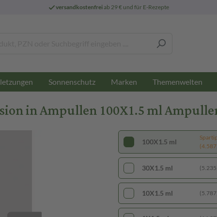
versandkostenfrei
ab 29 € und für E-Rezepte
letzungen
Sonnenschutz
Marken
Themenwelten
sion in Ampullen 100X1.5 ml Ampulle
Sparti
100X1.5 ml
(4.587,
30X1.5 ml
(5.235,
10X1.5 ml
(5.787,