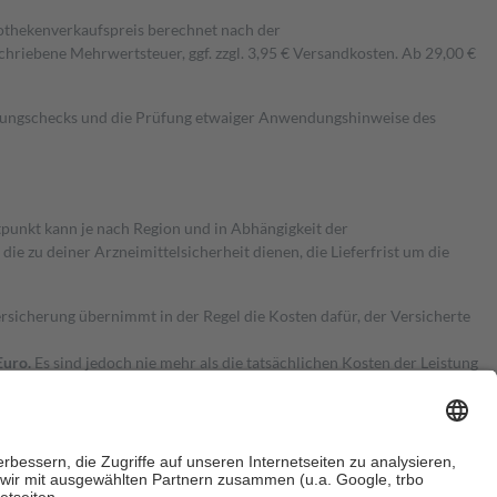
pothekenverkaufspreis berechnet nach der
hriebene Mehrwertsteuer, ggf. zzgl. 3,95 € Versandkosten. Ab 29,00 €
kungschecks und die Prüfung etwaiger Anwendungshinweise des
itpunkt kann je nach Region und in Abhängigkeit der
 zu deiner Arzneimittelsicherheit dienen, die Lieferfrist um die
ersicherung übernimmt in der Regel die Kosten dafür, der Versicherte
Euro.
Es sind jedoch nie mehr als die tatsächlichen Kosten der Leistung
e Zuzahlungen
an bei: