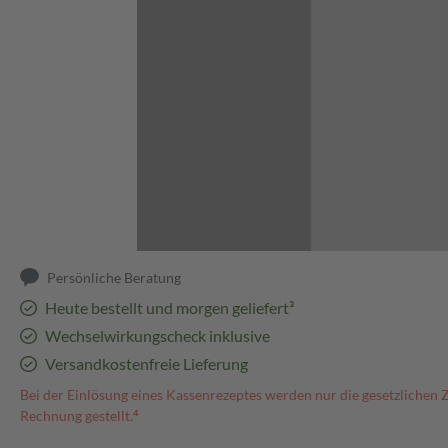
Abbildung kann abweichen
Persönliche Beratung
Heute bestellt und morgen geliefert³
Wechselwirkungscheck inklusive
Versandkostenfreie Lieferung
Bei der Einlösung eines Kassenrezeptes werden nur die gesetzlichen 
Rechnung gestellt.⁴