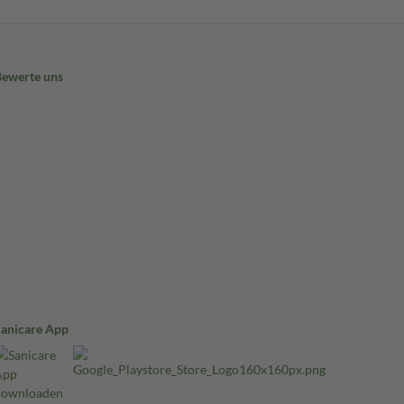
Bewerte uns
Sanicare App