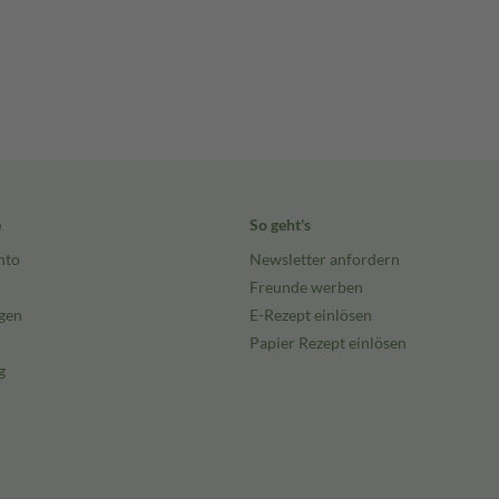
e
So geht's
nto
Newsletter anfordern
Freunde werben
gen
E-Rezept einlösen
Papier Rezept einlösen
g