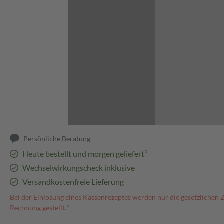
Abbildung kann abweichen
Persönliche Beratung
Heute bestellt und morgen geliefert³
Wechselwirkungscheck inklusive
Versandkostenfreie Lieferung
Bei der Einlösung eines Kassenrezeptes werden nur die gesetzlichen 
Rechnung gestellt.⁴