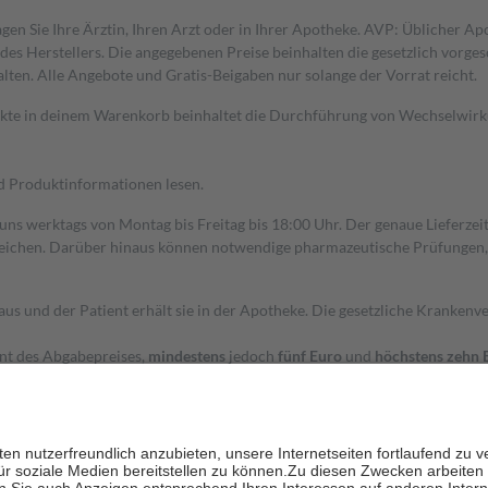
gen Sie Ihre Ärztin, Ihren Arzt oder in Ihrer Apotheke. AVP: Üblicher A
s Herstellers. Die angegebenen Preise beinhalten die gesetzlich vorgesc
alten. Alle Angebote und Gratis-Beigaben nur solange der Vorrat reicht.
dukte in deinem Warenkorb beinhaltet die Durchführung von Wechselwir
nd Produktinformationen lesen.
 uns werktags von Montag bis Freitag bis 18:00 Uhr. Der genaue Lieferze
ichen. Darüber hinaus können notwendige pharmazeutische Prüfungen, die
aus und der Patient erhält sie in der Apotheke. Die gesetzliche Krankenv
ent des Abgabepreises,
mindestens
jedoch
fünf Euro
und
höchstens zehn 
zehn Prozent der Kosten sowie zehn Euro je Verordnung.
rken und die besondere Stellung der Familie zu unterstützen, fallen
kein
 Ausnahme der Fahrkosten