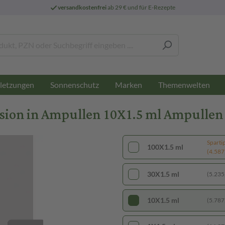
versandkostenfrei
ab 29 € und für E-Rezepte
letzungen
Sonnenschutz
Marken
Themenwelten
sion in Ampullen 10X1.5 ml Ampullen
Sparti
100X1.5 ml
(4.587,
30X1.5 ml
(5.235,
10X1.5 ml
(5.787,