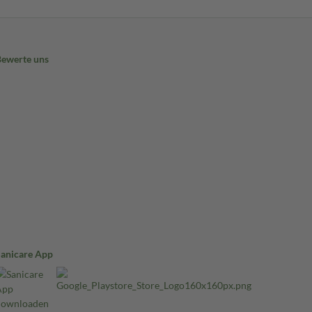
Bewerte uns
Sanicare App