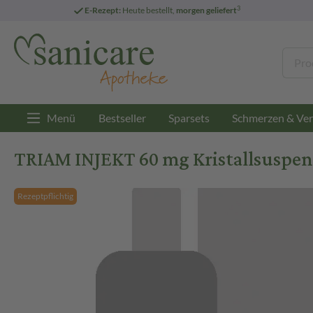
3
E-Rezept:
Heute bestellt,
morgen geliefert
Menü
Bestseller
Sparsets
Schmerzen & Ver
TRIAM INJEKT 60 mg Kristallsuspen
Rezeptpflichtig