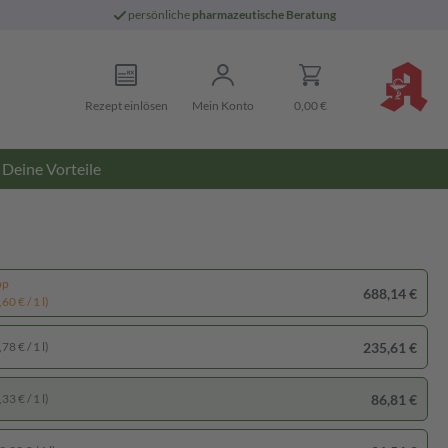
persönliche
pharmazeutische Beratung
Rezept einlösen
Mein Konto
0,00 €
Deine Vorteile
pp
688,14 €
60 € / 1 l)
235,61 €
78 € / 1 l)
86,81 €
33 € / 1 l)