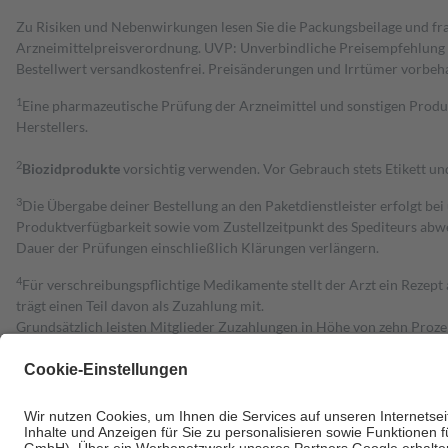
Zu Risiken und Nebenwirkungen lesen Sie die Packungsbeilage und fra
Arzneimittelpreisverordnung. UVP: Unverbindliche Preisempfehlung de
Bestell­wert versand­kosten­frei. Preisänderungen und Irrtümer vorbeh
1
Eine pharmazeutische Prüfung der Arzneimittel und sonstigen Pro
Herstellers.
2
Biozidprodukte
vorsichtig verwenden. Vor Gebrauch stets Etikett u
3
Die Übergabe deiner Bestellung an den Paketdienstleister erfolgt bei
Produktverfügbarkeit sowie vom Zustellzeitpunkt des Spediteurs abwe
Dauer der Prüfungen einschließlich Klärungen verlängern.
4
Für verschreibungspflichtige Medikamente stellt der Arzt ein Rezept 
trägt einen Teil davon als Zuzahlung mit.
Grundsätzlich leisten Mitglieder Zuzahlungen in Höhe von zehn Proz
zu entrichten.
Diese Regeln gelten grundsätzlich auch für Online-Apotheken.
Bei Heilmitteln und häuslicher Krankenpflege beträgt die Zuzahlung 
Um das Engagement der Versicherten für ihre eigene Gesundheit zu stä
• Kindern und Jugendlichen bis zum vollendeten 18. Lebensjahr mit