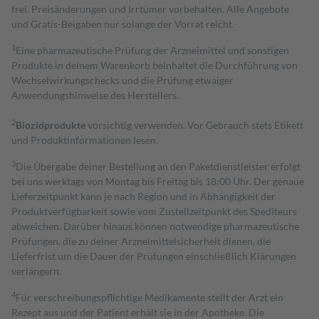
frei. Preisänderungen und Irrtümer vorbehalten. Alle Angebote
und Gratis-Beigaben nur solange der Vorrat reicht.
1
Eine pharmazeutische Prüfung der Arzneimittel und sonstigen
Produkte in deinem Warenkorb beinhaltet die Durchführung von
Wechselwirkungschecks und die Prüfung etwaiger
Anwendungshinweise des Herstellers.
2
Biozidprodukte
vorsichtig verwenden. Vor Gebrauch stets Etikett
und Produktinformationen lesen.
3
Die Übergabe deiner Bestellung an den Paketdienstleister erfolgt
bei uns werktags von Montag bis Freitag bis 18:00 Uhr. Der genaue
Lieferzeitpunkt kann je nach Region und in Abhängigkeit der
Produktverfügbarkeit sowie vom Zustellzeitpunkt des Spediteurs
abweichen. Darüber hinaus können notwendige pharmazeutische
Prüfungen, die zu deiner Arzneimittelsicherheit dienen, die
Lieferfrist um die Dauer der Prüfungen einschließlich Klärungen
verlängern.
4
Für verschreibungspflichtige Medikamente stellt der Arzt ein
Rezept aus und der Patient erhält sie in der Apotheke. Die