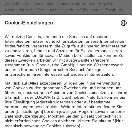
gesetzliche Krankenversicherung übernimmt in der Regel die
Kosten dafür, der Versicherte trägt einen Teil davon als Zuzahlung
mit.
Grundsätzlich leisten Mitglieder Zuzahlungen in Höhe von zehn
Prozent des Abgabepreises,
mindestens
jedoch
fünf Euro
und
höchstens zehn Euro.
Es sind jedoch nie mehr als die tatsächlichen
Kosten der Leistung zu entrichten.
Diese Regeln gelten grundsätzlich auch für Online-Apotheken.
Bei Heilmitteln und häuslicher Krankenpflege beträgt die
Zuzahlung zehn Prozent der Kosten sowie zehn Euro je
Verordnung.
Um das Engagement der Versicherten für ihre eigene Gesundheit zu
stärken und die besondere Stellung der Familie zu unterstützen,
fallen
keine Zuzahlungen
an bei:
• Kindern und Jugendlichen bis zum vollendeten 18. Lebensjahr
mit Ausnahme der Fahrkosten
• Untersuchungen zur Vorsorge und Früherkennung, die von der
GKV getragen werden
• empfohlenen Schutzimpfungen
• Harn- und Blutteststreifen
Wir nutzen Trusted Shops als unabhängigen Dienstleister für die