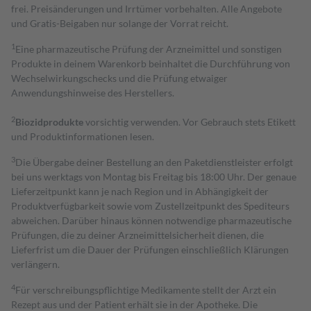
frei. Preisänderungen und Irrtümer vorbehalten. Alle Angebote
und Gratis-Beigaben nur solange der Vorrat reicht.
1
Eine pharmazeutische Prüfung der Arzneimittel und sonstigen
Produkte in deinem Warenkorb beinhaltet die Durchführung von
Wechselwirkungschecks und die Prüfung etwaiger
Anwendungshinweise des Herstellers.
2
Biozidprodukte
vorsichtig verwenden. Vor Gebrauch stets Etikett
und Produktinformationen lesen.
3
Die Übergabe deiner Bestellung an den Paketdienstleister erfolgt
bei uns werktags von Montag bis Freitag bis 18:00 Uhr. Der genaue
Lieferzeitpunkt kann je nach Region und in Abhängigkeit der
Produktverfügbarkeit sowie vom Zustellzeitpunkt des Spediteurs
abweichen. Darüber hinaus können notwendige pharmazeutische
Prüfungen, die zu deiner Arzneimittelsicherheit dienen, die
Lieferfrist um die Dauer der Prüfungen einschließlich Klärungen
verlängern.
4
Für verschreibungspflichtige Medikamente stellt der Arzt ein
Rezept aus und der Patient erhält sie in der Apotheke. Die