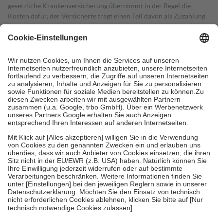
gesetzliche Krankenversicherung übernimmt in der Regel die
Kosten dafür, der Versicherte trägt einen Teil davon als Zuzahlung
mit.
Grundsätzlich leisten Mitglieder Zuzahlungen in Höhe von zehn
Prozent des Abgabepreises,
mindestens
jedoch
fünf Euro
und
höchstens zehn Euro.
Es sind jedoch nie mehr als die tatsächlichen
Kosten der Leistung zu entrichten.
Diese Regeln gelten grundsätzlich auch für Online-Apotheken.
Bei Heilmitteln und häuslicher Krankenpflege beträgt die
Zuzahlung zehn Prozent der Kosten sowie zehn Euro je
Verordnung.
Um das Engagement der Versicherten für ihre eigene Gesundheit zu
stärken und die besondere Stellung der Familie zu unterstützen,
fallen
keine Zuzahlungen
an bei:
• Kindern und Jugendlichen bis zum vollendeten 18. Lebensjahr
mit Ausnahme der Fahrkosten
• Untersuchungen zur Vorsorge und Früherkennung, die von der
GKV getragen werden
• empfohlenen Schutzimpfungen
• Harn- und Blutteststreifen
Wir nutzen Trusted Shops als unabhängigen Dienstleister für die