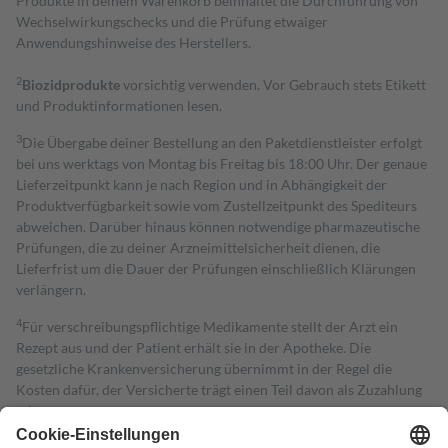
Produkte in deinem Warenkorb beinhaltet die Durchführung von
Wechselwirkungschecks und die Prüfung etwaiger
Anwendungshinweise des Herstellers.
2
Biozidprodukte
vorsichtig verwenden. Vor Gebrauch stets Etikett
und Produktinformationen lesen.
3
Die Übergabe deiner Bestellung an den Paketdienstleister erfolgt
bei uns werktags von Montag bis Freitag bis 18:00 Uhr. Der genaue
Lieferzeitpunkt kann je nach Region und in Abhängigkeit der
Produktverfügbarkeit sowie vom Zustellzeitpunkt des Spediteurs
abweichen. Darüber hinaus können notwendige pharmazeutische
Prüfungen, die zu deiner Arzneimittelsicherheit dienen, die
Lieferfrist um die Dauer der Prüfungen einschließlich Klärungen
verlängern.
4
Für verschreibungspflichtige Medikamente stellt der Arzt ein
Rezept aus und der Patient erhält sie in der Apotheke. Die
gesetzliche Krankenversicherung übernimmt in der Regel die
Kosten dafür, der Versicherte trägt einen Teil davon als Zuzahlung
mit.
Grundsätzlich leisten Mitglieder Zuzahlungen in Höhe von zehn