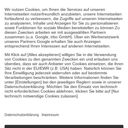
Prozent des Abgabepreises,
mindestens
jedoch
fünf Euro
und
höchstens zehn Euro.
Es sind jedoch nie mehr als die tatsächlichen
Kosten der Leistung zu entrichten.
Diese Regeln gelten grundsätzlich auch für Online-Apotheken.
Bei Heilmitteln und häuslicher Krankenpflege beträgt die
Zuzahlung zehn Prozent der Kosten sowie zehn Euro je
Verordnung.
Um das Engagement der Versicherten für ihre eigene Gesundheit zu
stärken und die besondere Stellung der Familie zu unterstützen,
fallen
keine Zuzahlungen
an bei:
• Kindern und Jugendlichen bis zum vollendeten 18. Lebensjahr
mit Ausnahme der Fahrkosten
• Untersuchungen zur Vorsorge und Früherkennung, die von der
GKV getragen werden
• empfohlenen Schutzimpfungen
• Harn- und Blutteststreifen
Wir nutzen Trusted Shops als unabhängigen Dienstleister für die
Einholung von Bewertungen. Trusted Shops hat Maßnahmen
getroffen, um sicherzustellen, dass es sich um echte Bewertungen
handelt. Mehr Informationen findest du hier:
https://help.etrusted.com/hc/de/articles/4419944605341