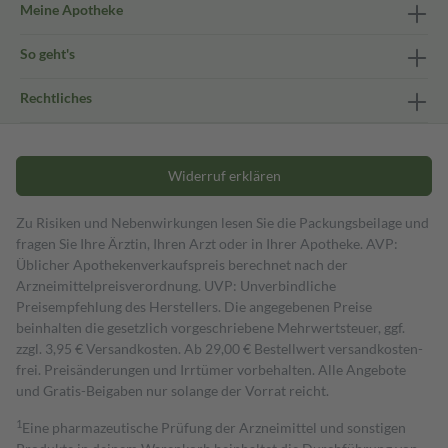
Meine Apotheke
So geht's
Rechtliches
Widerruf erklären
Zu Risiken und Nebenwirkungen lesen Sie die Packungsbeilage und
fragen Sie Ihre Ärztin, Ihren Arzt oder in Ihrer Apotheke. AVP:
Üblicher Apothekenverkaufspreis berechnet nach der
Arzneimittelpreisverordnung. UVP: Unverbindliche
Preisempfehlung des Herstellers. Die angegebenen Preise
beinhalten die gesetzlich vorgeschriebene Mehrwertsteuer, ggf.
zzgl. 3,95 € Versandkosten. Ab 29,00 € Bestell­wert versand­kosten­
frei. Preisänderungen und Irrtümer vorbehalten. Alle Angebote
und Gratis-Beigaben nur solange der Vorrat reicht.
1
Eine pharmazeutische Prüfung der Arzneimittel und sonstigen