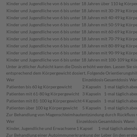
Kinder und Jugendliche von 6 bis unter 18 Jahren über 110 kg Körp
Kinder und Jugendliche von 6 bis unter 18 Jahren mit 30-39 kg Körp
Kinder und Jugendliche von 6 bis unter 18 Jahren mit 40-49 kg Körp
Kinder und Jugendliche von 6 bis unter 18 Jahren mit 50-59 kg Körp
Kinder und Jugendliche von 6 bis unter 18 Jahren mit 60-69 kg Körp
Kinder und Jugendliche von 6 bis unter 18 Jahren mit 70-79 kg Körp
Kinder und Jugendliche von 6 bis unter 18 Jahren mit 80-89 kg Körp
Kinder und Jugendliche von 6 bis unter 18 Jahren mit 90-99 kg Körp
Kinder und Jugendliche von 6 bis unter 18 Jahren mit 100-109 kg K
Unter ärztlicher Aufsicht kann die Dosis erhöht werden. Lassen Sie 
entsprechend dem Körpergewicht dosiert. Folgende Orientierungshi
Wer
Einzeldosis
Gesamtdosis
Wa
Patienten bis 60 kg Körpergewicht
2 Kapseln
1-mal täglich
abe
Patienten mit 61-80 kg Körpergewicht
3 Kapseln
1-mal täglich
abe
Patienten mit 81-100 kg Körpergewicht
4 Kapseln
1-mal täglich
abe
Patienten über 100 kg Körpergewicht
5 Kapseln
1-mal täglich
abe
Zur Behandlung von Magenschleimhautentzündung durch Rückfluss v
Wer
Einzeldosis
Gesamtdosis
Wann
Kinder, Jugendliche und Erwachsene
1 Kapsel
1-mal täglich
abends
Zur Behandlung einer Autoimmunerkrankung der Leber (in den ersten