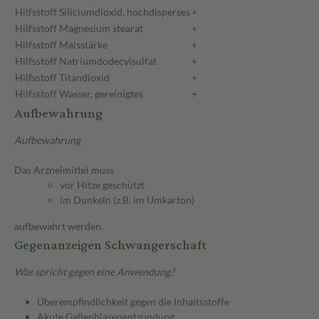
Hilfsstoff
Siliciumdioxid, hochdisperses
+
Hilfsstoff
Magnesium stearat
+
Hilfsstoff
Maisstärke
+
Hilfsstoff
Natriumdodecylsulfat
+
Hilfsstoff
Titandioxid
+
Hilfsstoff
Wasser, gereinigtes
+
Aufbewahrung
Aufbewahrung
Das Arzneimittel muss
vor Hitze geschützt
im Dunkeln (z.B. im Umkarton)
aufbewahrt werden.
Gegenanzeigen Schwangerschaft
Was spricht gegen eine Anwendung?
Überempfindlichkeit gegen die Inhaltsstoffe
Akute Gallenblasenentzündung