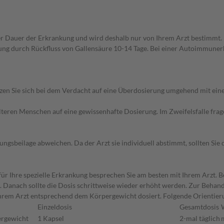
 Dauer der Erkrankung und wird deshalb nur von Ihrem Arzt bestimmt. 
ng durch Rückfluss von Gallensäure 10-14 Tage. Bei einer Autoimmunerk
en Sie sich bei dem Verdacht auf eine Überdosierung umgehend mit ein
d älteren Menschen auf eine gewissenhafte Dosierung. Im Zweifelsfalle f
gsbeilage abweichen. Da der Arzt sie individuell abstimmt, sollten Si
r Ihre spezielle Erkrankung besprechen Sie am besten mit Ihrem Arzt.
n. Danach sollte die Dosis schrittweise wieder erhöht werden. Zur Behan
hrem Arzt entsprechend dem Körpergewicht dosiert. Folgende Orientier
Einzeldosis
Gesamtdosis
ergewicht
1 Kapsel
2-mal täglich