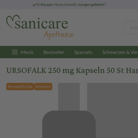
3
E-Rezept:
Heute bestellt,
morgen geliefert
Menü
Bestseller
Sparsets
Schmerzen & Ver
URSOFALK 250 mg Kapseln 50 St Ha
Rezeptpflichtig
Reimport