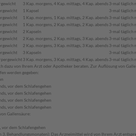
ergewicht
3 Kap. morgens, 4 Kap. mittags, 4 Kap. abends
3-mal täglich
ergewicht
1 Kapsel
3-mal täglich
ergewicht
1 Kap. morgens, 1 Kap. mittags, 2 Kap. abends
3-mal täglich
ergewicht
1 Kap. morgens, 2 Kap. mittags, 2 Kap. abends
3-mal täglich
ergewicht
2 Kapseln
3-mal täglich
ergewicht
2 Kap. morgens, 2 Kap. mittags, 3 Kap. abends
3-mal täglich
ergewicht
2 Kap. morgens, 3 Kap. mittags, 3 Kap. abends
3-mal täglich
ergewicht
3 Kapseln
3-mal täglich
örpergewicht
3 Kap. morgens, 3 Kap. mittags, 4 Kap. abends
3-mal täglich
sich dazu von Ihrem Arzt oder Apotheker beraten. Zur Auflösung von Gall
lfen werden gegeben:
nn
nds, vor dem Schlafengehen
nds, vor dem Schlafengehen
nds, vor dem Schlafengehen
nds, vor dem Schlafengehen
on Gallensäure:
, vor dem Schlafengehen
 3. Behandlungsmonaten): Das Arzneimittel wird von Ihrem Arzt entspr