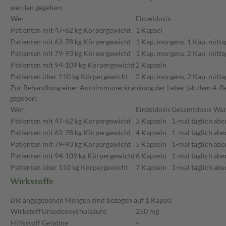
werden gegeben:
Wer
Einzeldosis
Patienten mit 47-62 kg Körpergewicht
1 Kapsel
Patienten mit 63-78 kg Körpergewicht
1 Kap. morgens, 1 Kap. mitta
Patienten mit 79-93 kg Körpergewicht
1 Kap. morgens, 2 Kap. mitta
Patienten mit 94-109 kg Körpergewicht
2 Kapseln
Patienten über 110 kg Körpergewicht
2 Kap. morgens, 2 Kap. mitta
Zur Behandlung einer Autoimmunerkrankung der Leber (ab dem 4. Be
gegeben:
Wer
Einzeldosis
Gesamtdosis
Wa
Patienten mit 47-62 kg Körpergewicht
3 Kapseln
1-mal täglich
abe
Patienten mit 63-78 kg Körpergewicht
4 Kapseln
1-mal täglich
abe
Patienten mit 79-93 kg Körpergewicht
5 Kapseln
1-mal täglich
abe
Patienten mit 94-109 kg Körpergewicht
6 Kapseln
1-mal täglich
abe
Patienten über 110 kg Körpergewicht
7 Kapseln
1-mal täglich
abe
Wirkstoffe
Die angegebenen Mengen sind bezogen auf 1 Kapsel
Wirkstoff
Ursodeoxycholsäure
250 mg
Hilfsstoff
Gelatine
+