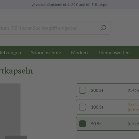
versandkostenfrei
ab 29 € und für E-Rezepte
letzungen
Sonnenschutz
Marken
Themenwelten
rtkapseln
200 St
(0,46 € 
Sparti
100 St
(0,40 € 
50 St
(0,54 € 