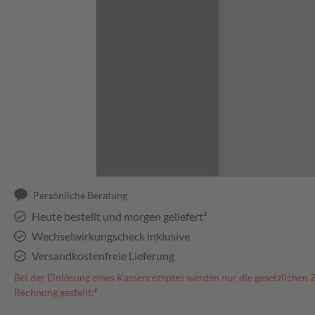
Abbildung kann abweichen
Persönliche Beratung
Heute bestellt und morgen geliefert³
Wechselwirkungscheck inklusive
Versandkostenfreie Lieferung
Bei der Einlösung eines Kassenrezeptes werden nur die gesetzlichen 
Rechnung gestellt.⁴