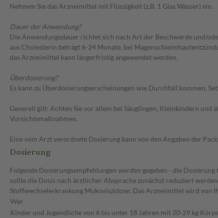
Nehmen Sie das Arzneimittel mit Flüssigkeit (z.B. 1 Glas Wasser) ein.
Dauer der Anwendung?
Die Anwendungsdauer richtet sich nach Art der Beschwerde und/oder
aus Cholesterin beträgt 6-24 Monate, bei Magenschleimhautentzündu
das Arzneimittel kann längerfristig angewendet werden.
Überdosierung?
Es kann zu Überdosierungserscheinungen wie Durchfall kommen. Setz
Generell gilt: Achten Sie vor allem bei Säuglingen, Kleinkindern un
Vorsichtsmaßnahmen.
Eine vom Arzt verordnete Dosierung kann von den Angaben der Packun
Dosierung
Folgende Dosierungsempfehlungen werden gegeben - die Dosierung fü
sollte die Dosis nach ärztlicher Absprache zunächst reduziert werde
Stoffwechselerkrankung Mukoviszidose: Das Arzneimittel wird von I
Wer
Kinder und Jugendliche von 6 bis unter 18 Jahren mit 20-29 kg Körp