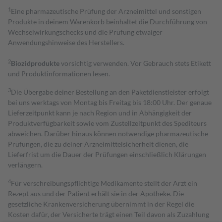
1
Eine pharmazeutische Prüfung der Arzneimittel und sonstigen
Produkte in deinem Warenkorb beinhaltet die Durchführung von
Wechselwirkungschecks und die Prüfung etwaiger
Anwendungshinweise des Herstellers.
2
Biozidprodukte
vorsichtig verwenden. Vor Gebrauch stets Etikett
und Produktinformationen lesen.
3
Die Übergabe deiner Bestellung an den Paketdienstleister erfolgt
bei uns werktags von Montag bis Freitag bis 18:00 Uhr. Der genaue
Lieferzeitpunkt kann je nach Region und in Abhängigkeit der
Produktverfügbarkeit sowie vom Zustellzeitpunkt des Spediteurs
abweichen. Darüber hinaus können notwendige pharmazeutische
Prüfungen, die zu deiner Arzneimittelsicherheit dienen, die
Lieferfrist um die Dauer der Prüfungen einschließlich Klärungen
verlängern.
4
Für verschreibungspflichtige Medikamente stellt der Arzt ein
Rezept aus und der Patient erhält sie in der Apotheke. Die
gesetzliche Krankenversicherung übernimmt in der Regel die
Kosten dafür, der Versicherte trägt einen Teil davon als Zuzahlung