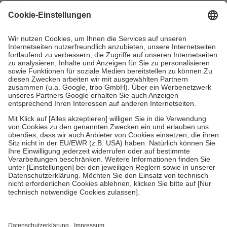
mit.
Grundsätzlich leisten Mitglieder Zuzahlungen in Höhe von zehn
Prozent des Abgabepreises,
mindestens
jedoch
fünf Euro
und
höchstens zehn Euro.
Es sind jedoch nie mehr als die tatsächlichen
Kosten der Leistung zu entrichten.
Diese Regeln gelten grundsätzlich auch für Online-Apotheken.
Bei Heilmitteln und häuslicher Krankenpflege beträgt die
Zuzahlung zehn Prozent der Kosten sowie zehn Euro je
Verordnung.
Um das Engagement der Versicherten für ihre eigene Gesundheit zu
stärken und die besondere Stellung der Familie zu unterstützen,
fallen
keine Zuzahlungen
an bei:
• Kindern und Jugendlichen bis zum vollendeten 18. Lebensjahr
mit Ausnahme der Fahrkosten
• Untersuchungen zur Vorsorge und Früherkennung, die von der
GKV getragen werden
• empfohlenen Schutzimpfungen
• Harn- und Blutteststreifen
Wir nutzen Trusted Shops als unabhängigen Dienstleister für die
Einholung von Bewertungen. Trusted Shops hat Maßnahmen
getroffen, um sicherzustellen, dass es sich um echte Bewertungen