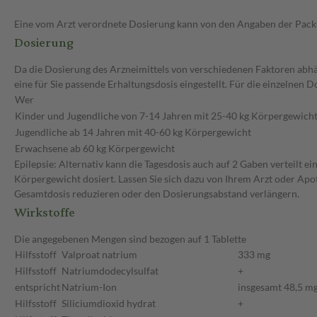
Eine vom Arzt verordnete Dosierung kann von den Angaben der Packun
Dosierung
Da die Dosierung des Arzneimittels von verschiedenen Faktoren abhän
eine für Sie passende Erhaltungsdosis eingestellt. Für die einzelnen
Wer
Kinder und Jugendliche von 7-14 Jahren mit 25-40 kg Körpergewich
Jugendliche ab 14 Jahren mit 40-60 kg Körpergewicht
Erwachsene ab 60 kg Körpergewicht
Epilepsie: Alternativ kann die Tagesdosis auch auf 2 Gaben vertei
Körpergewicht dosiert. Lassen Sie sich dazu von Ihrem Arzt oder Apot
Gesamtdosis reduzieren oder den Dosierungsabstand verlängern.
Wirkstoffe
Die angegebenen Mengen sind bezogen auf 1 Tablette
Hilfsstoff
Valproat natrium
333 mg
Hilfsstoff
Natriumdodecylsulfat
+
entspricht
Natrium-Ion
insgesamt 48,5 m
Hilfsstoff
Siliciumdioxid hydrat
+