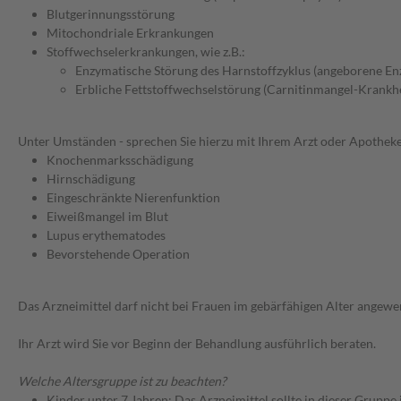
Blutgerinnungsstörung
Mitochondriale Erkrankungen
Stoffwechselerkrankungen, wie z.B.:
Enzymatische Störung des Harnstoffzyklus (angeborene E
Erbliche Fettstoffwechselstörung (Carnitinmangel-Krankhe
Unter Umständen - sprechen Sie hierzu mit Ihrem Arzt oder Apotheke
Knochenmarksschädigung
Hirnschädigung
Eingeschränkte Nierenfunktion
Eiweißmangel im Blut
Lupus erythematodes
Bevorstehende Operation
Das Arzneimittel darf nicht bei Frauen im gebärfähigen Alter ange
Ihr Arzt wird Sie vor Beginn der Behandlung ausführlich beraten.
Welche Altersgruppe ist zu beachten?
Kinder unter 7 Jahren: Das Arzneimittel sollte in dieser Gruppe