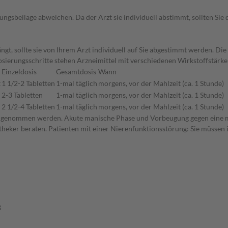
gsbeilage abweichen. Da der Arzt sie individuell abstimmt, sollten Si
gt, sollte sie von Ihrem Arzt individuell auf Sie abgestimmt werden. Di
 Dosierungsschritte stehen Arzneimittel mit verschiedenen Wirkstoffstär
Einzeldosis
Gesamtdosis
Wann
t
1 1/2-2 Tabletten
1-mal täglich
morgens, vor der Mahlzeit (ca. 1 Stunde)
2-3 Tabletten
1-mal täglich
morgens, vor der Mahlzeit (ca. 1 Stunde)
2 1/2-4 Tabletten
1-mal täglich
morgens, vor der Mahlzeit (ca. 1 Stunde)
lt eingenommen werden. Akute manische Phase und Vorbeugung gegen eine
heker beraten. Patienten mit einer Nierenfunktionsstörung: Sie müssen i
g