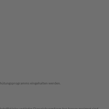
verhütungsprogramms eingehalten werden.
irkstoffstärke und/oder Darreichungsform her besser geeignet sind.