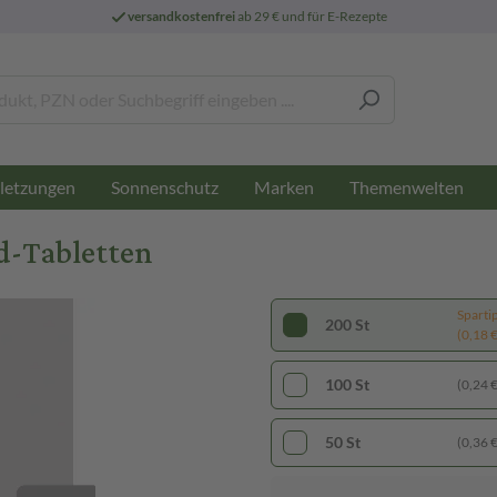
versandkostenfrei
ab 29 € und für E-Rezepte
letzungen
Sonnenschutz
Marken
Themenwelten
d-Tabletten
Sparti
200 St
(0,18 € 
100 St
(0,24 € 
50 St
(0,36 € 