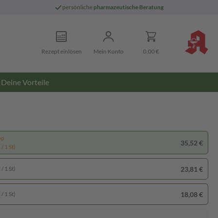
persönliche
pharmazeutische Beratung
Rezept einlösen
Mein Konto
0,00 €
Deine Vorteile
pp
35,52 €
/ 1 St)
23,81 €
/ 1 St)
18,08 €
/ 1 St)