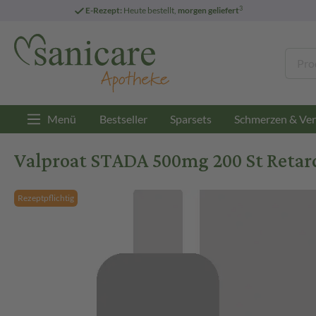
3
E-Rezept:
Heute bestellt,
morgen geliefert
Menü
Bestseller
Sparsets
Schmerzen & Ver
Valproat STADA 500mg 200 St Retar
Rezeptpflichtig