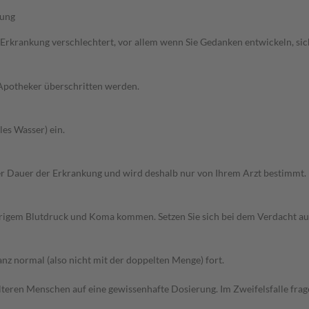
rung
 Erkrankung verschlechtert, vor allem wenn Sie Gedanken entwickeln, sich
 Apotheker überschritten werden.
les Wasser) ein.
r Dauer der Erkrankung und wird deshalb nur von Ihrem Arzt bestimmt.
edrigem Blutdruck und Koma kommen. Setzen Sie sich bei dem Verdacht a
z normal (also nicht mit der doppelten Menge) fort.
d älteren Menschen auf eine gewissenhafte Dosierung. Im Zweifelsfalle f