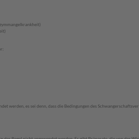
nzymmangelkrankheit)
it)
r:
wendet werden, es sei denn, dass die Bedingungen des Schwangerschafts
 in der Regel nicht angewendet werden. Es gibt Präparate, die von der W