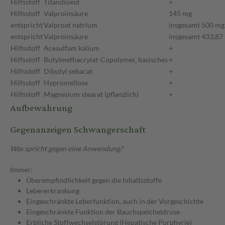
Hilfsstoff
Titandioxid
+
Hilfsstoff
Valproinsäure
145 mg
entspricht
Valproat natrium
insgesamt 500 mg
entspricht
Valproinsäure
insgesamt 433,87
Hilfsstoff
Acesulfam kalium
+
Hilfsstoff
Butylmethacrylat-Copolymer, basisches
+
Hilfsstoff
Dibutyl sebacat
+
Hilfsstoff
Hypromellose
+
Hilfsstoff
Magnesium stearat (pflanzlich)
+
Aufbewahrung
Gegenanzeigen Schwangerschaft
Was spricht gegen eine Anwendung?
Immer:
Überempfindlichkeit gegen die Inhaltsstoffe
Lebererkrankung
Eingeschränkte Leberfunktion, auch in der Vorgeschichte
Eingeschränkte Funktion der Bauchspeicheldrüse
Erbliche Stoffwechselstörung (Hepatische Porphyrie)