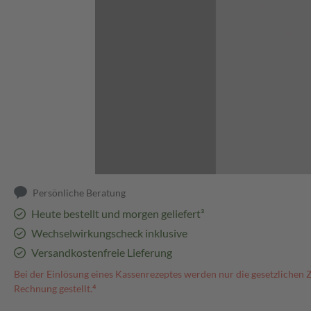
Abbildung kann abweichen
Persönliche Beratung
Heute bestellt und morgen geliefert³
Wechselwirkungscheck inklusive
Versandkostenfreie Lieferung
Bei der Einlösung eines Kassenrezeptes werden nur die gesetzlichen 
Rechnung gestellt.⁴