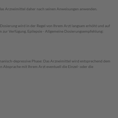
e das Arzneimittel daher nach seinen Anweisungen anwenden.
e Dosierung wird in der Regel von Ihrem Arzt langsam erhöht und auf
ken zur Verfügung. Epilepsie - Allgemeine Dosierungsempfehlung:
 manisch-depressive Phase: Das Arzneimittel wird entsprechend dem
n Absprache mit Ihrem Arzt eventuell die Einzel- oder die